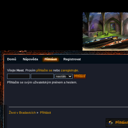
Domů
Nápověda
Přihlásit
Registrovat
Vítejte
Host
. Prosím
přihlašte se
nebo
zaregistrujte
.
Přihlašte se svým uživatelským jménem a heslem.
Život v Bradavicích
»
Přihlásit
Přihlási