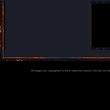
All images are copyrighted to there respective owners, this site nor t