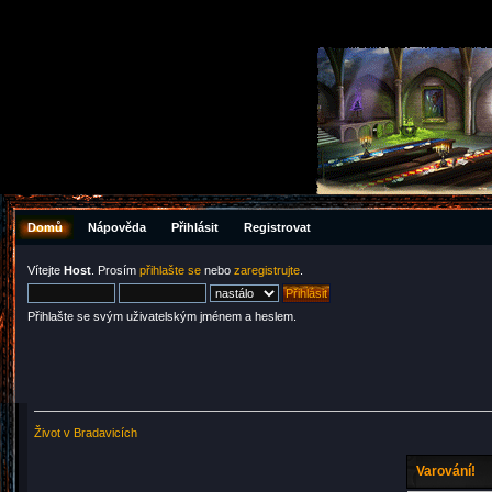
Domů
Nápověda
Přihlásit
Registrovat
Vítejte
Host
. Prosím
přihlašte se
nebo
zaregistrujte
.
Přihlašte se svým uživatelským jménem a heslem.
Život v Bradavicích
Varování!