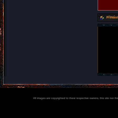
Přihlási
All images are copyrighted to there respective owners, this site nor t