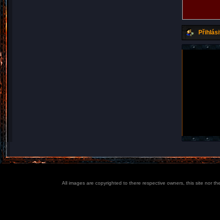
Přihlási
All images are copyrighted to there respective owners, this site nor t