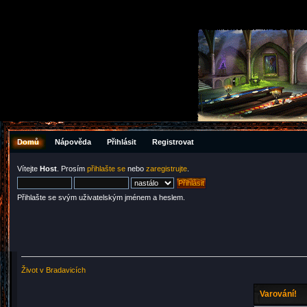
Domů
Nápověda
Přihlásit
Registrovat
Vítejte
Host
. Prosím
přihlašte se
nebo
zaregistrujte
.
Přihlašte se svým uživatelským jménem a heslem.
Život v Bradavicích
Varování!