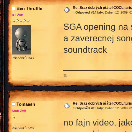
Re: Sraz dobrých přátel COOL turis
Ben Thruffle
«
Odpověď #14 kdy:
Duben 12, 2009, 01
RT ŽvB
SGA opening na sn
a zaverecnej song
soundtrack
Příspěvků: 3430
死
Re: Sraz dobrých přátel COOL turis
Tomaash
«
Odpověď #15 kdy:
Duben 12, 2009, 09
Klub ŽvB
no fajn video. jak
Příspěvků: 5260