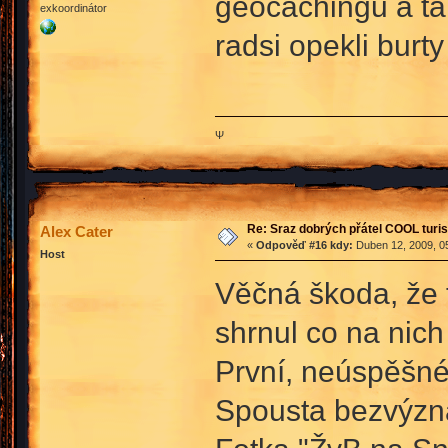
geocachingu a tak
exkoordinátor
radsi opekli burty
Ψ
Re: Sraz dobrých přátel COOL turis
Alex Cater
«
Odpověď #16 kdy:
Duben 12, 2009, 05
Host
Věčná škoda, že t
shrnul co na nich
První, neúspěšné
Spousta bezvýzn