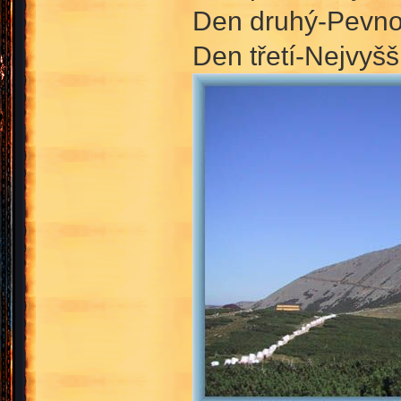
Den druhý-Pevnos
Den třetí-Nejvyš