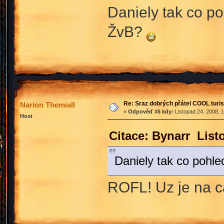
Daniely tak co p
ŽvB?
Re: Sraz dobrých přátel COOL turis
Narion Themiall
«
Odpověď #6 kdy:
Listopad 24, 2008, 
Host
Citace: Bynarr List
Daniely tak co pohl
ROFL! Uz je na 