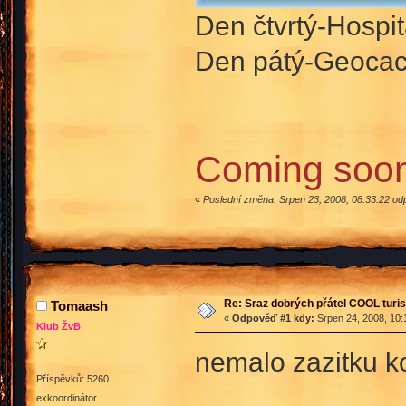
Den čtvrtý-Hosp
Den pátý-Geocac
Coming soon
«
Poslední změna: Srpen 23, 2008, 08:33:22 od
Re: Sraz dobrých přátel COOL turis
Tomaash
«
Odpověď #1 kdy:
Srpen 24, 2008, 10:
Klub ŽvB
nemalo zazitku k
Příspěvků: 5260
exkoordinátor