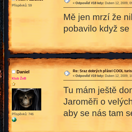
«
Odpověď #18 kdy:
Duben 12, 2009, 09
Příspěvků: 59
Mě jen mrzí že n
pobavilo když se 
Re: Sraz dobrých přátel COOL turis
Daniel
«
Odpověď #19 kdy:
Duben 12, 2009, 10
Klub ŽvB
Tu mám ještě doma
Jaroměři o velých
aby se nás tam se
Příspěvků: 746