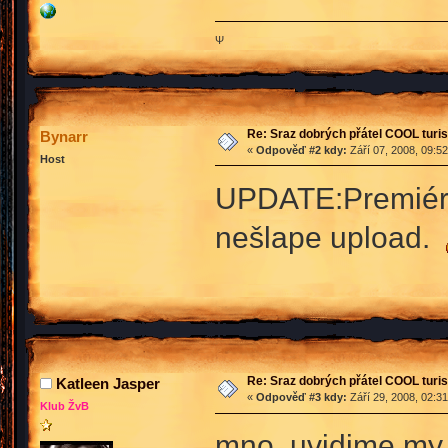
Ψ
Re: Sraz dobrých přátel COOL turis
Bynarr
«
Odpověď #2 kdy:
Září 07, 2008, 09:5
Host
UPDATE:Premiéra 
nešlape upload.
Re: Sraz dobrých přátel COOL turis
Katleen Jasper
«
Odpověď #3 kdy:
Září 29, 2008, 02:3
Klub ŽvB
mno, uvidime my vu