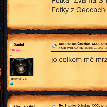
Fotka "ŽvB na Sně
Fotky z Geocach
Re: Sraz dobrých přátel COOL turis
Daniel
«
Odpověď #17 kdy:
Duben 12, 2009, 09
Klub ŽvB
jo,celkem mě mrzí,
Příspěvků: 746
Re: Sraz dobrých přátel COOL turis
Alex Fabulist