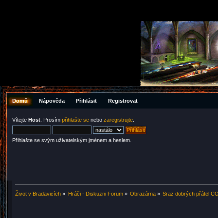
Domů
Nápověda
Přihlásit
Registrovat
Vítejte
Host
. Prosím
přihlašte se
nebo
zaregistrujte
.
Přihlašte se svým uživatelským jménem a heslem.
Život v Bradavicích
»
Hráči - Diskuzni Forum
»
Obrazárna
»
Sraz dobrých přátel CO