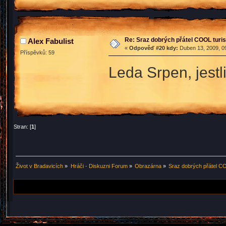
Re: Sraz dobrých přátel COOL turis
Alex Fabulist
«
Odpověď #20 kdy:
Duben 13, 2009, 09
Příspěvků: 59
Leda Srpen, jestl
Stran: [
1
]
Život v Bradavicích
»
Hráči - Diskuzni Forum
»
Obrazárna
»
Sraz dobrých přátel CO