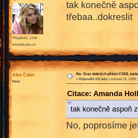
tak konečně aspo
třebaa..dokreslit
Příspěvků: 2149
amanda.pise.cz
Re: Sraz dobrých přátel COOL turis
Alex Cater
«
Odpověď #11 kdy:
Listopad 26, 2008,
Host
Citace: Amanda Holl
tak konečně aspoň z
No, poprosíme je