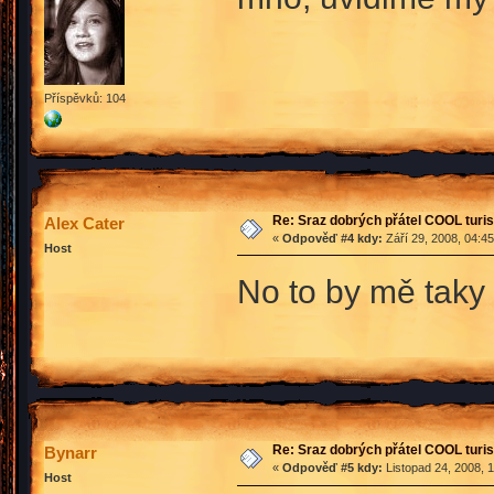
Příspěvků: 104
Re: Sraz dobrých přátel COOL turis
Alex Cater
«
Odpověď #4 kdy:
Září 29, 2008, 04:4
Host
No to by mě taky
Re: Sraz dobrých přátel COOL turis
Bynarr
«
Odpověď #5 kdy:
Listopad 24, 2008, 
Host