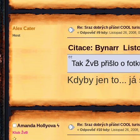
Re: Sraz dobrých přátel COOL turis
Alex Cater
«
Odpověď #9 kdy:
Listopad 26, 2008, 
Host
Citace: Bynarr List
Tak ŽvB přišlo o fot
Kdyby jen to... já
Re: Sraz dobrých přátel COOL turis
Amanda Hollyova ϟ
«
Odpověď #10 kdy:
Listopad 26, 2008,
Klub ŽvB