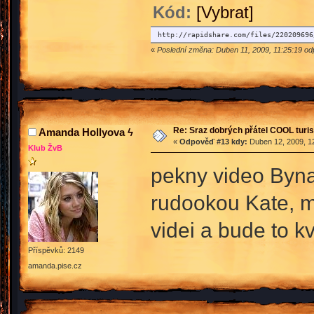
Kód:
[Vybrat]
http://rapidshare.com/files/220209696
«
Poslední změna: Duben 11, 2009, 11:25:19 od
Re: Sraz dobrých přátel COOL turis
Amanda Hollyova ϟ
«
Odpověď #13 kdy:
Duben 12, 2009, 12
Klub ŽvB
pekny video Byn
rudookou Kate, mr
videi a bude to k
Příspěvků: 2149
amanda.pise.cz