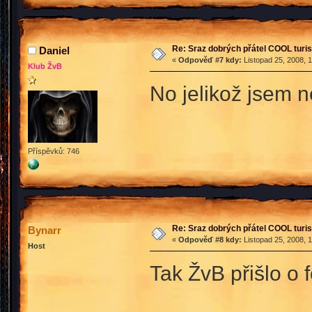
Re: Sraz dobrých přátel COOL turis
Daniel
«
Odpověď #7 kdy:
Listopad 25, 2008, 
Klub ŽvB
No jelikož jsem 
Příspěvků: 746
Re: Sraz dobrých přátel COOL turis
Bynarr
«
Odpověď #8 kdy:
Listopad 25, 2008, 
Host
Tak ŽvB přišlo o