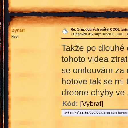
Re: Sraz dobrých přátel COOL turis
Bynarr
«
Odpověď #12 kdy:
Duben 11, 2009, 11
Host
Takže po dlouhé d
tohoto videa ztra
se omlouvám za d
hotove tak se mi 
drobne chyby ve 
Kód:
[Vybrat]
http://uloz.to/1607335/expedicejarome