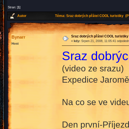
Stran: [
1
]
Autor
Téma: Sraz dobrých přátel COOL turistiky (P
Sraz dobrých přátel COOL turistiky
Bynarr
«
kdy:
Srpen 21, 2008, 11:05:41 odpoled
Host
Sraz dobrýc
(video ze srazu)
Expedice Jaromě
Na co se ve vide
Den první-Příjezd