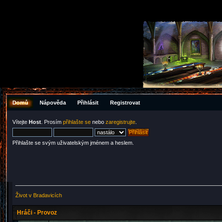
Domů
Nápověda
Přihlásit
Registrovat
Vítejte
Host
. Prosím
přihlašte se
nebo
zaregistrujte
.
Přihlašte se svým uživatelským jménem a heslem.
Život v Bradavicích
Hráči - Provoz