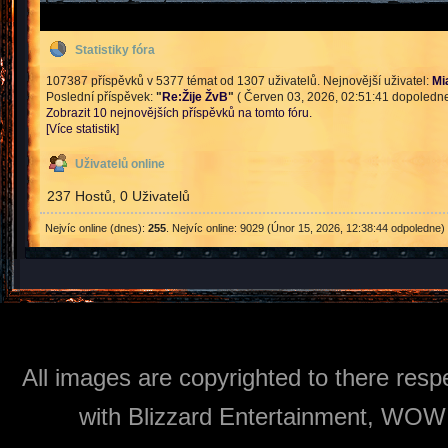
Statistiky fóra
107387 příspěvků v 5377 témat od 1307 uživatelů. Nejnovější uživatel:
Mi
Poslední příspěvek:
"
Re:Žije ŽvB
"
( Červen 03, 2026, 02:51:41 dopoledne
Zobrazit 10 nejnovějších příspěvků na tomto fóru.
[Více statistik]
Uživatelů online
237 Hostů, 0 Uživatelů
Nejvíc online (dnes):
255
. Nejvíc online: 9029 (Únor 15, 2026, 12:38:44 odpoledne)
All images are copyrighted to there respe
with Blizzard Entertainment, WOW: 