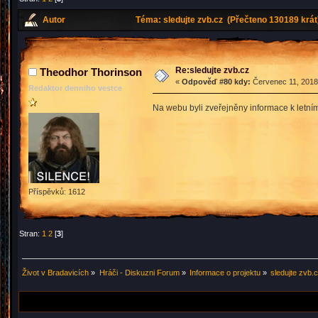
Autor
Téma: sledujte zvb.cz (Přečteno 130189 krát
Re:sledujte zvb.cz
Theodhor Thorinson
«
Odpověď #80 kdy:
Červenec 11, 2018,
Redaktor denniho vestce
Na webu byli zveřejněny informace k letn
Příspěvků: 1612
Stran:
1
2
[
3
]
Život v Bradavicích
»
Hráči - Diskuzni Forum
»
Informace o projektu
»
sledujte zvb.