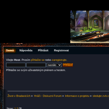
Domů
Nápověda
Přihlásit
Registrovat
Vítejte
Host
. Prosím
přihlašte se
nebo
zaregistrujte
.
Přihlašte se svým uživatelským jménem a heslem.
Život v Bradavicích
»
Hráči - Diskuzni Forum
»
Informace o projektu
»
sledujte zvb.
Stran:
1
2
[
3
]