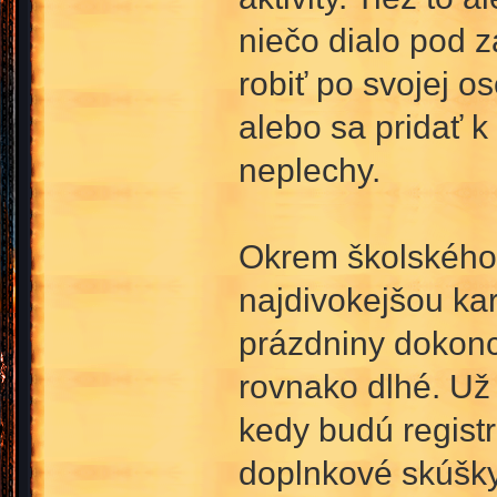
niečo dialo pod z
robiť po svojej o
alebo sa pridať 
neplechy.
Okrem školského r
najdivokejšou kar
prázdniny dokonc
rovnako dlhé. Už 
kedy budú regist
doplnkové skúšk