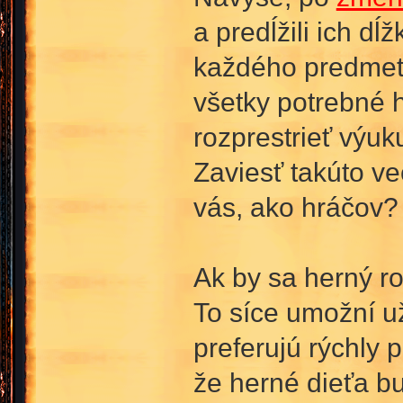
a predĺžili ich d
každého predmetu
všetky potrebné 
rozprestrieť výuk
Zaviesť takúto ve
vás, ako hráčov?
Ak by sa herný ro
To síce umožní uži
preferujú rýchly
že herné dieťa b