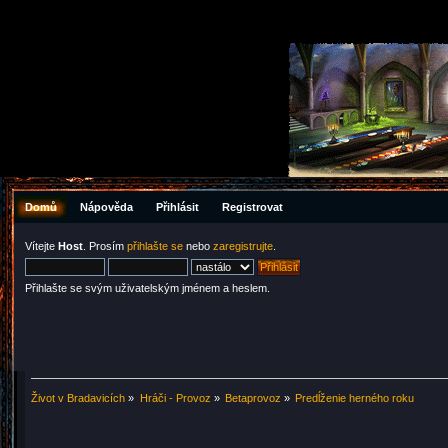
Domů
Nápověda
Přihlásit
Registrovat
Vítejte
Host
. Prosím
přihlašte se
nebo
zaregistrujte
.
Přihlašte se svým uživatelským jménem a heslem.
Život v Bradavicích
»
Hráči - Provoz
»
Betaprovoz
»
Predĺženie herného roku