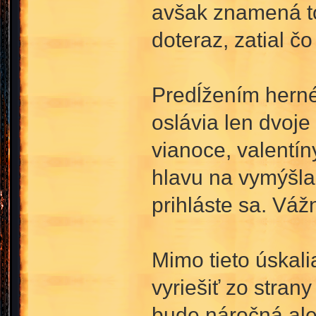
avšak znamená to,
doteraz, zatial čo
Predĺžením herné
oslávia len dvoje
vianoce, valentín
hlavu na vymýšlan
prihláste sa. Váž
Mimo tieto úskal
vyriešiť zo stran
bude náročná ale 