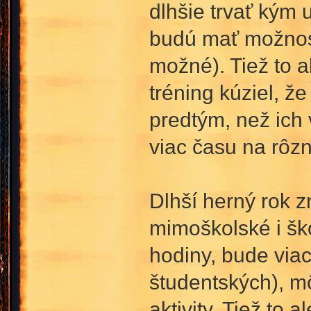
dlhšie trvať kým 
budú mať možnosť
možné). Tiež to 
tréning kúziel, ž
predtým, než ich 
viac času na rôzn
Dlhší herný rok z
mimoškolské i ško
hodiny, bude viac
študentských), m
aktivity. Tiež to