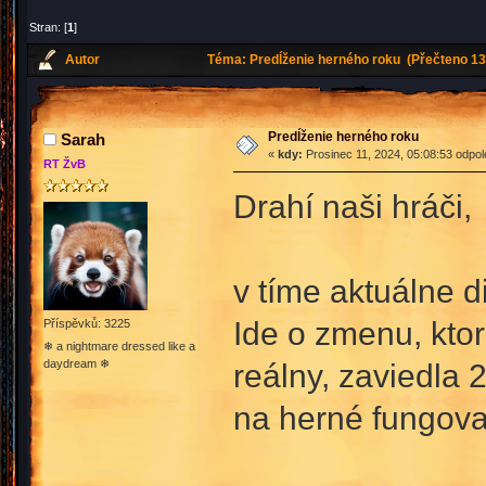
Stran: [
1
]
Autor
Téma: Predĺženie herného roku (Přečteno 13
Predĺženie herného roku
Sarah
«
kdy:
Prosinec 11, 2024, 05:08:53 odpo
RT ŽvB
Drahí naši hráči,
v tíme aktuálne d
Ide o zmenu, kto
Příspěvků: 3225
❄ a nightmare dressed like a
daydream ❄
reálny, zaviedla 
na herné fungovan