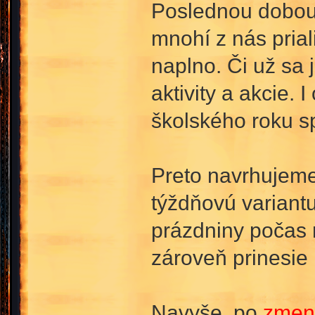
Poslednou dobou 
mnohí z nás prial
naplno. Či už sa 
aktivity a akcie.
školského roku sp
Preto navrhujeme
týždňovú variant
prázdniny počas 
zároveň prinesie
Navyše, po
zmen