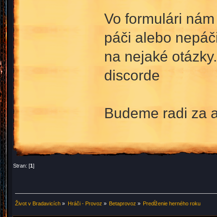
Vo formulári nám
páči alebo nepáč
na nejaké otázky.
discorde
Budeme radi za a
Stran: [
1
]
Život v Bradavicích
»
Hráči - Provoz
»
Betaprovoz
»
Predĺženie herného roku