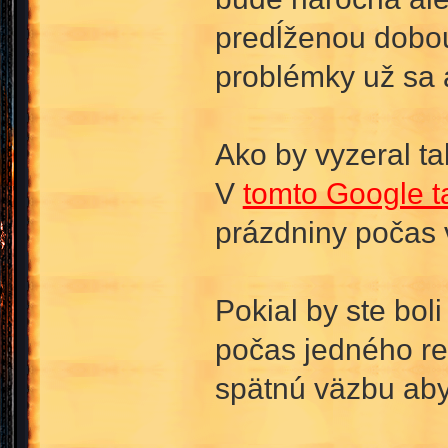
predĺženou dobou
problémky už sa a
Ako by vyzeral ta
V
tomto Google t
prázdniny počas 
Pokial by ste bo
počas jedného re
spätnú väzbu aby