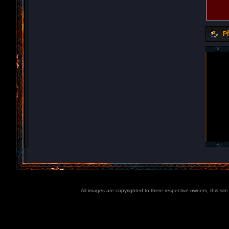
Př
All images are copyrighted to there respective owners, this sit