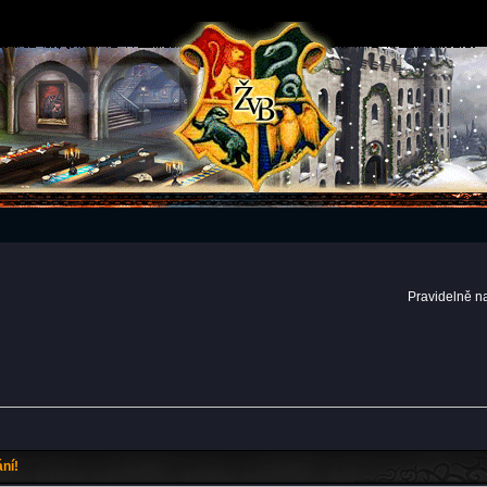
Pravidelně n
ní!