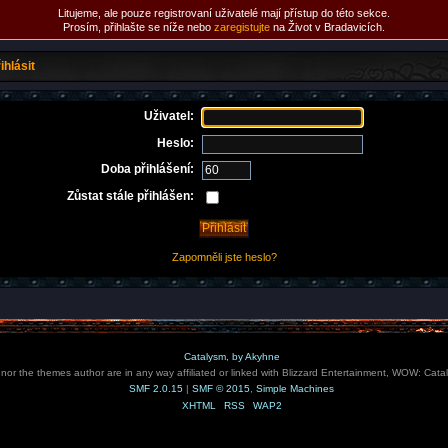
Litujeme, ale pouze registrovaní uživatelé mají přístup do této sekce.
Prosím, přihlašte se níže nebo
zaregistujte
na Život v Bradavicích.
ihlásit
Uživatel:
Heslo:
Doba přihlášení:
Zůstat stále přihlášen:
Zapomněli jste heslo?
Catalysm, by Akyhne
e nor the themes author are in any way affiliated or linked with Blizzard Entertainment, WOW: Cata
SMF 2.0.15
|
SMF © 2015
,
Simple Machines
XHTML
RSS
WAP2