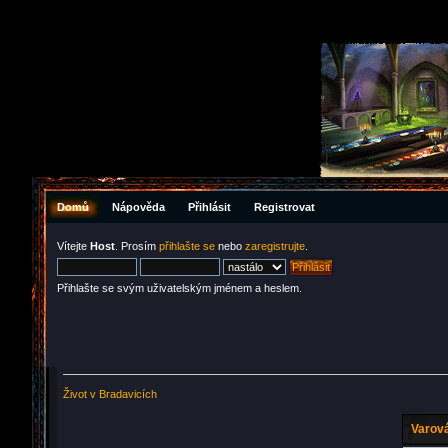
Domů
Nápověda
Přihlásit
Registrovat
Vítejte
Host
. Prosím
přihlašte se
nebo
zaregistrujte
.
Přihlašte se svým uživatelským jménem a heslem.
Život v Bradavicích
Varová