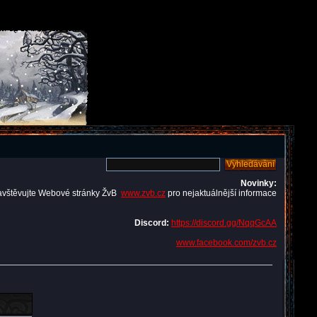
Novinky:
avštěvujte Webové stránky ŽvB
www.zvb.cz
pro nejaktuálnější informace
Discord:
https://discord.gg/NqqGcAA
www.facebook.com/zvb.cz