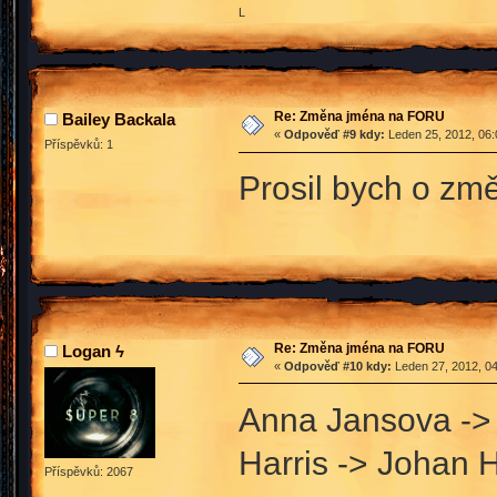
L
Re: Změna jména na FORU
Bailey Backala
«
Odpověď #9 kdy:
Leden 25, 2012, 06:
Příspěvků: 1
Prosil bych o změ
Re: Změna jména na FORU
Logan ϟ
«
Odpověď #10 kdy:
Leden 27, 2012, 04
Anna Jansova ->
Harris -> Johan H
Příspěvků: 2067