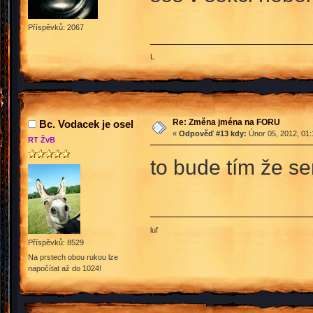
Příspěvků: 2067
L
Re: Změna jména na FORU
Bc. Vodacek je osel
«
Odpověď #13 kdy:
Únor 05, 2012, 01:
RT ŽvB
to bude tím že se
luf
Příspěvků: 8529
Na prstech obou rukou lze
napočítat až do 1024!