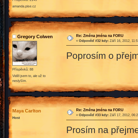
amanda.pise.cz
Re: Změna jména na FORU
Gregory Colwen
«
Odpověď #32 kdy:
Září 16, 2012, 11:
Poprosím o přejm
Příspěvků: 88
Viděl jsem to, ale už to
neslyším.
Re: Změna jména na FORU
Maya Carlton
«
Odpověď #33 kdy:
Září 17, 2012, 06:
Host
Prosím na přejme