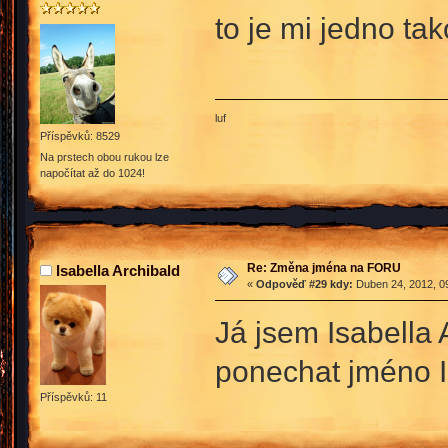
to je mi jedno ta
luf
Příspěvků: 8529
Na prstech obou rukou lze
napočítat až do 1024!
Re: Změna jména na FORU
Isabella Archibald
«
Odpověď #29 kdy:
Duben 24, 2012, 09
Já jsem Isabella A
ponechat jméno I
Příspěvků: 11