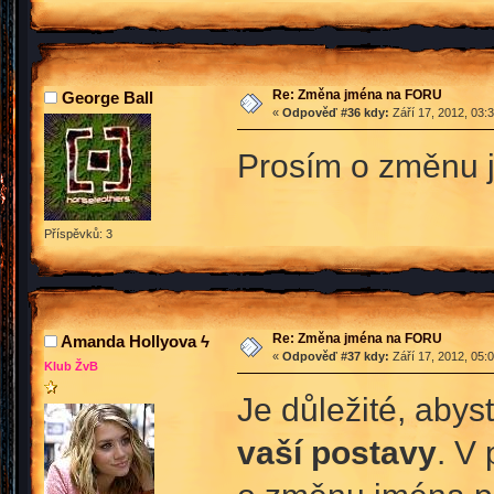
Re: Změna jména na FORU
George Ball
«
Odpověď #36 kdy:
Září 17, 2012, 03:
Prosím o změnu 
Příspěvků: 3
Re: Změna jména na FORU
Amanda Hollyova ϟ
«
Odpověď #37 kdy:
Září 17, 2012, 05:
Klub ŽvB
Je důležité, aby
vaší postavy
. V 