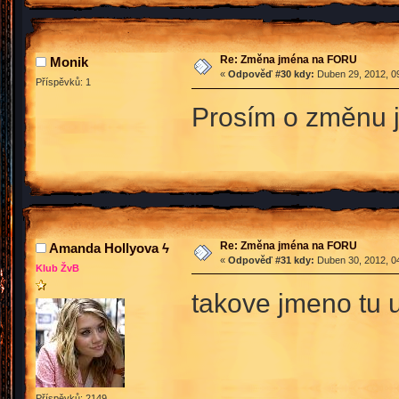
Re: Změna jména na FORU
Monik
«
Odpověď #30 kdy:
Duben 29, 2012, 09
Příspěvků: 1
Prosím o změnu j
Re: Změna jména na FORU
Amanda Hollyova ϟ
«
Odpověď #31 kdy:
Duben 30, 2012, 04
Klub ŽvB
takove jmeno tu u
Příspěvků: 2149