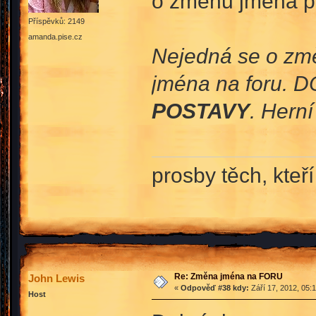
o změnu jména p
Příspěvků: 2149
amanda.pise.cz
Nejedná se o změ
jména na foru. D
POSTAVY
. Hern
prosby těch, kteří
Re: Změna jména na FORU
John Lewis
«
Odpověď #38 kdy:
Září 17, 2012, 05:
Host