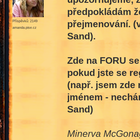
předpokládám že
přejmenování. (v
Příspěvků: 2149
amanda.pise.cz
Sand).
Zde na FORU se
pokud jste se re
(např. jsem zde 
jménem - nechám
Sand)
Minerva McGona