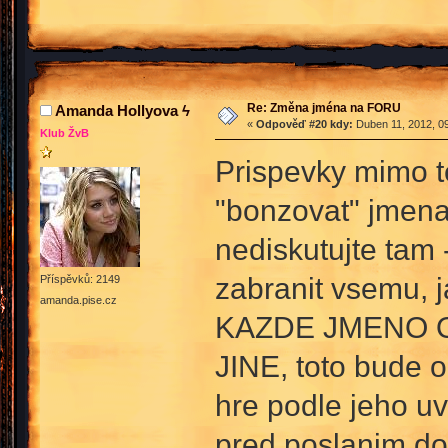
Re: Změna jména na FORU
Amanda Hollyova ϟ
«
Odpověď #20 kdy:
Duben 11, 2012, 09
Klub ŽvB
Prispevky mimo t
"bonzovat" jmena,
nediskutujte tam
zabranit vsemu, j
Příspěvků: 2149
amanda.pise.cz
KAZDE JMENO 
JINE, toto bude 
hre podle jeho uv
pred poslanim do