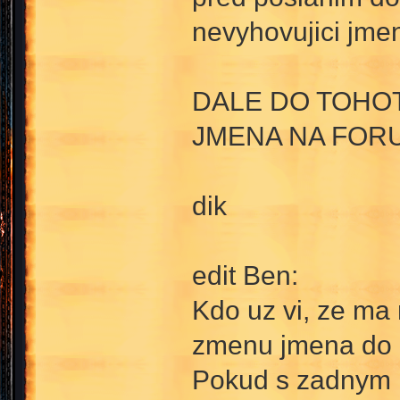
nevyhovujici jme
DALE DO TOHOT
JMENA NA FOR
dik
edit Ben:
Kdo uz vi, ze ma
zmenu jmena do 
Pokud s zadnym 