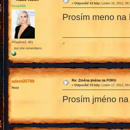
«
Odpověď #2 kdy:
Leden 16, 2012, 08:
Dospělák
Prosím meno na K
Příspěvků: 481
♫
...but she remembers.
Re: Změna jména na FORU
adem00789
«
Odpověď #3 kdy:
Leden 17, 2012, 04:
Host
Prosím jméno na 