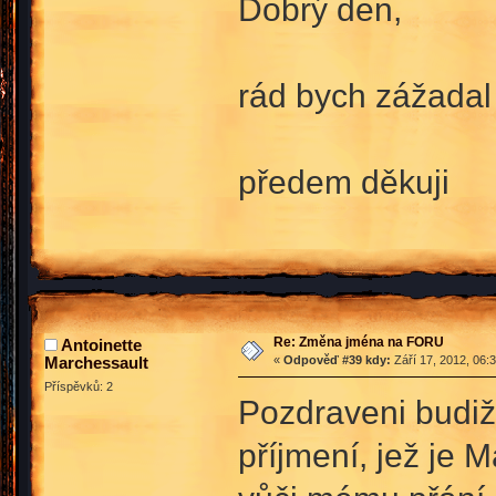
Dobrý den,
rád bych zážada
předem děkuji
Re: Změna jména na FORU
Antoinette
Marchessault
«
Odpověď #39 kdy:
Září 17, 2012, 06:
Příspěvků: 2
Pozdraveni budiž
příjmení, jež je 