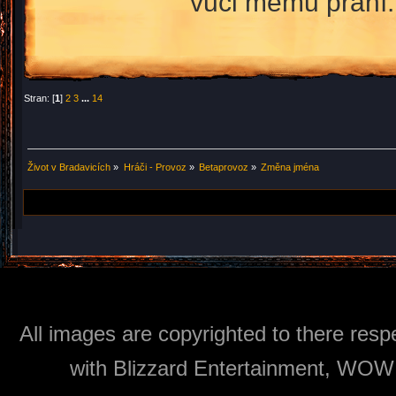
vůči mému přání
Stran: [
1
]
2
3
...
14
Život v Bradavicích
»
Hráči - Provoz
»
Betaprovoz
»
Změna jména
All images are copyrighted to there respe
with Blizzard Entertainment, WOW: 