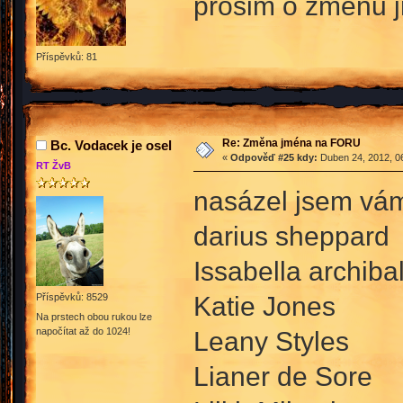
prosim o zmenu j
Příspěvků: 81
Re: Změna jména na FORU
Bc. Vodacek je osel
«
Odpověď #25 kdy:
Duben 24, 2012, 06
RT ŽvB
nasázel jsem vám
darius sheppard
Issabella archiba
Katie Jones
Příspěvků: 8529
Na prstech obou rukou lze
napočítat až do 1024!
Leany Styles
Lianer de Sore