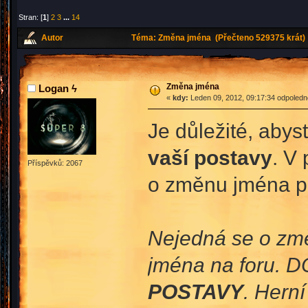
Stran: [
1
]
2
3
...
14
Autor
Téma: Změna jména (Přečteno 529375 krát)
Změna jména
Logan ϟ
«
kdy:
Leden 09, 2012, 09:17:34 odpoledn
Je důležité, aby
vaší postavy
. V 
Příspěvků: 2067
o změnu jména p
Nejedná se o změ
jména na foru. D
POSTAVY
. Hern