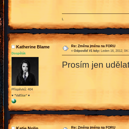
L
Re: Změna jména na FORU
Katherine Blame
«
Odpověď #1 kdy:
Leden 16, 2012, 04:
Dospělák
Prosím jen uděla
Příspěvků: 404
♥ *VallStar* ♥
Re: Změna jména na FORU
Katie Nolin