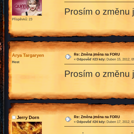
Prosím o změnu 
Příspěvků: 23
Re: Změna jména na FORU
Arya Targaryen
«
Odpověď #23 kdy:
Duben 15, 2012, 05
Host
Prosím o změnu j
Re: Změna jména na FORU
Jerry Dorn
«
Odpověď #24 kdy:
Duben 17, 2012, 03