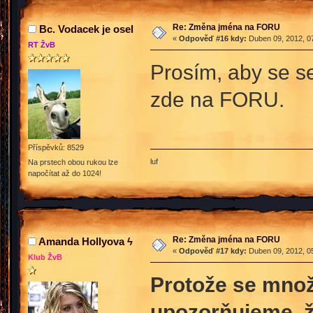
Re: Změna jména na FORU
Bc. Vodacek je osel
«
Odpověď #16 kdy:
Duben 09, 2012, 07
RT ŽvB
Prosím, aby se s
zde na FORU.
Příspěvků: 8529
luf
Na prstech obou rukou lze
napočítat až do 1024!
Re: Změna jména na FORU
Amanda Hollyova ϟ
«
Odpověď #17 kdy:
Duben 09, 2012, 05
Klub ŽvB
Protože se mno
upozorňujeme, 