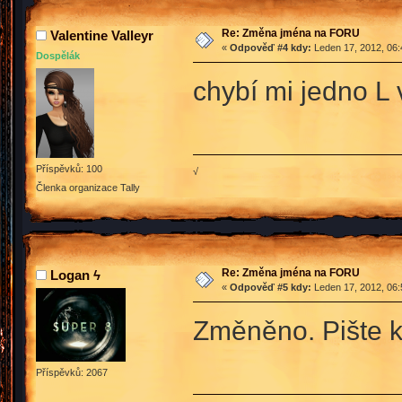
Re: Změna jména na FORU
Valentine Valleyr
«
Odpověď #4 kdy:
Leden 17, 2012, 06:
Dospělák
chybí mi jedno L v
Příspěvků: 100
√
Členka organizace Tally
Re: Změna jména na FORU
Logan ϟ
«
Odpověď #5 kdy:
Leden 17, 2012, 06:
Změněno. Pište 
Příspěvků: 2067