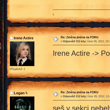
L
Re: Změna jména na FORU
Irene Actire
«
Odpověď #11 kdy:
Únor 05, 2012, 10:
Irene Actire -> Po
Příspěvků: 1
Re: Změna jména na FORU
Logan ϟ
«
Odpověď #12 kdy:
Únor 05, 2012, 12:
seš v sekci nebel