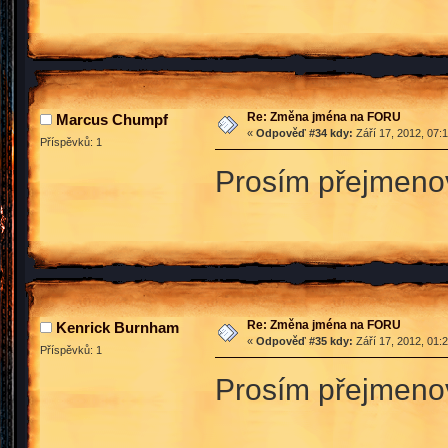
Re: Změna jména na FORU
Marcus Chumpf
«
Odpověď #34 kdy:
Září 17, 2012, 07:
Příspěvků: 1
Prosím přejmenov
Re: Změna jména na FORU
Kenrick Burnham
«
Odpověď #35 kdy:
Září 17, 2012, 01:
Příspěvků: 1
Prosím přejmeno