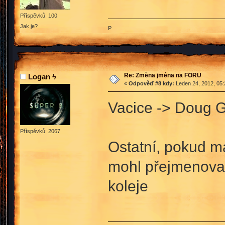
Příspěvků: 100
Jak je?
P
Re: Změna jména na FORU
Logan ϟ
«
Odpověď #8 kdy:
Leden 24, 2012, 05:
Vacice -> Doug 
Příspěvků: 2067
Ostatní, pokud m
mohl přejmenovat 
koleje