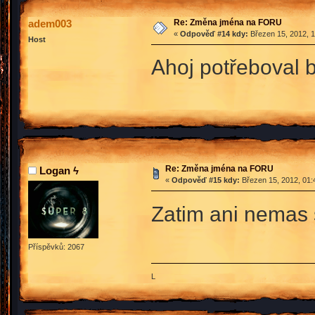
Re: Změna jména na FORU
adem003
«
Odpověď #14 kdy:
Březen 15, 2012, 1
Host
Ahoj potřeboval 
Re: Změna jména na FORU
Logan ϟ
«
Odpověď #15 kdy:
Březen 15, 2012, 01:
Zatim ani nemas
Příspěvků: 2067
L