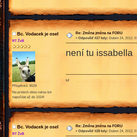
Re: Změna jména na FORU
Bc. Vodacek je osel
«
Odpověď #27 kdy:
Duben 24, 2012, 07
RT ŽvB
není tu issabella
luf
Příspěvků: 8529
Na prstech obou rukou lze
napočítat až do 1024!
Re: Změna jména na FORU
Bc. Vodacek je osel
«
Odpověď #28 kdy:
Duben 24, 2012, 07
RT ŽvB