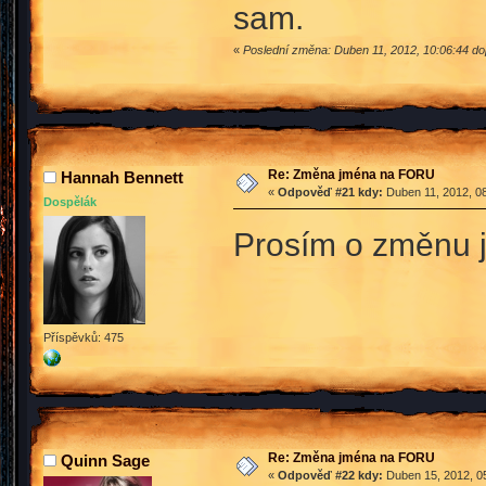
sam.
«
Poslední změna: Duben 11, 2012, 10:06:44 do
Re: Změna jména na FORU
Hannah Bennett
«
Odpověď #21 kdy:
Duben 11, 2012, 08
Dospělák
Prosím o změnu j
Příspěvků: 475
Re: Změna jména na FORU
Quinn Sage
«
Odpověď #22 kdy:
Duben 15, 2012, 05