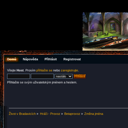
Domů
Nápověda
Přihlásit
Registrovat
Vítejte
Host
. Prosím
přihlašte se
nebo
zaregistrujte
.
Přihlašte se svým uživatelským jménem a heslem.
Život v Bradavicích
»
Hráči - Provoz
»
Betaprovoz
»
Změna jména