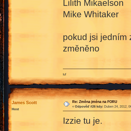
Lilith Mikaelson
Mike Whitaker
pokud jsi jedním 
změněno
luf
Re: Změna jména na FORU
James Scott
«
Odpověď #26 kdy:
Duben 24, 2012, 06
Host
Izzie tu je.