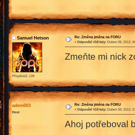
Re: Změna jména na FORU
Samuel Hetson
«
Odpověď #18 kdy:
Duben 09, 2012, 06
Zmeňte mi nick z
Příspěvků: 139
Re: Změna jména na FORU
adem003
«
Odpověď #19 kdy:
Duben 09, 2012, 07
Host
Ahoj potřeboval 