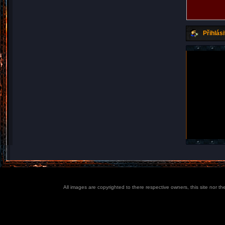
Přihlási
All images are copyrighted to there respective owners, this site nor t