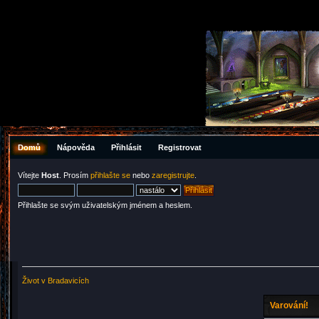
Domů
Nápověda
Přihlásit
Registrovat
Vítejte
Host
. Prosím
přihlašte se
nebo
zaregistrujte
.
Přihlašte se svým uživatelským jménem a heslem.
Život v Bradavicích
Varování!