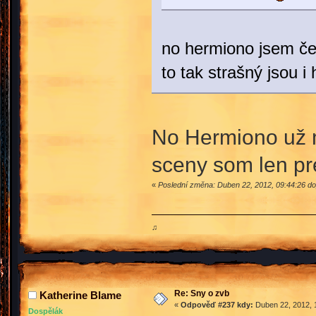
no hermiono jsem čet
to tak strašný jsou 
No Hermiono už ma
sceny som len p
«
Poslední změna: Duben 22, 2012, 09:44:26 dop
♫
Re: Sny o zvb
Katherine Blame
«
Odpověď #237 kdy:
Duben 22, 2012, 
Dospělák