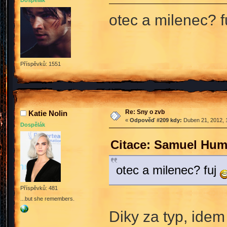
Dospělák
otec a milenec? f
Příspěvků: 1551
Re: Sny o zvb
Katie Nolin
«
Odpověď #209 kdy:
Duben 21, 2012, 
Dospělák
Citace: Samuel Hum
otec a milenec? fuj
Příspěvků: 481
...but she remembers.
Diky za typ, idem 