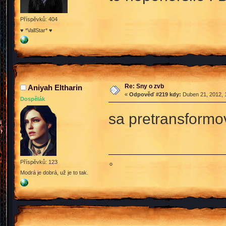
Příspěvků: 404
♥ *VallStar* ♥
Re: Sny o zvb
Aniyah Eltharin
«
Odpověď #219 kdy:
Duben 21, 2012, 
Dospělák
sa pretransform
Příspěvků: 123
☼
Modrá je dobrá, už je to tak.