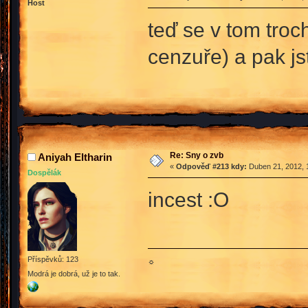
Host
teď se v tom troch
cenzuře) a pak js
Re: Sny o zvb
Aniyah Eltharin
«
Odpověď #213 kdy:
Duben 21, 2012, 
Dospělák
incest :O
Příspěvků: 123
☼
Modrá je dobrá, už je to tak.