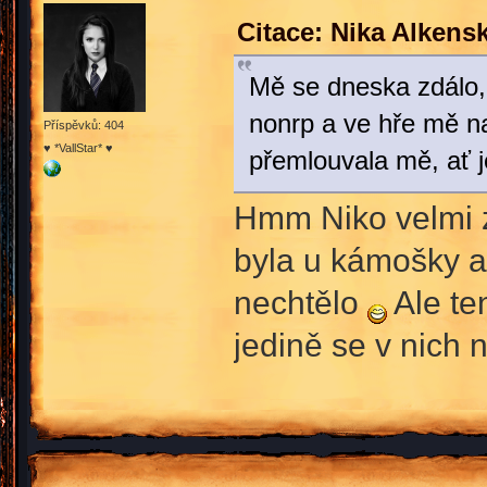
Citace: Nika Alkens
Mě se dneska zdálo, 
nonrp a ve hře mě na
Příspěvků: 404
♥ *VallStar* ♥
přemlouvala mě, ať j
Hmm Niko velmi 
byla u kámošky a 
nechtělo
Ale te
jedině se v nich 