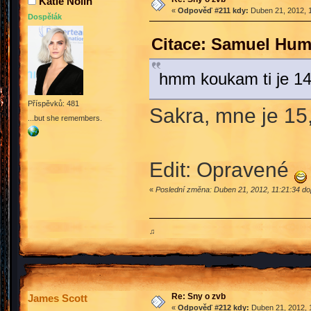
Katie Nolin
«
Odpověď #211 kdy:
Duben 21, 2012, 1
Dospělák
Citace: Samuel Hum
hmm koukam ti je 14?
Příspěvků: 481
Sakra, mne je 15
...but she remembers.
Edit: Opravené
«
Poslední změna: Duben 21, 2012, 11:21:34 dop
♫
Re: Sny o zvb
James Scott
«
Odpověď #212 kdy:
Duben 21, 2012, 