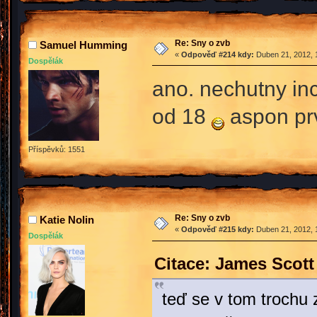
Re: Sny o zvb
Samuel Humming
«
Odpověď #214 kdy:
Duben 21, 2012, 
Dospělák
ano. nechutny inc
od 18
aspon prv
Příspěvků: 1551
Re: Sny o zvb
Katie Nolin
«
Odpověď #215 kdy:
Duben 21, 2012, 
Dospělák
Citace: James Scott
teď se v tom trochu z