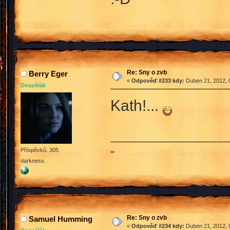
Re: Sny o zvb
Berry Eger
«
Odpověď #233 kdy:
Duben 21, 2012, 
Dospělák
Kath!...
Příspěvků: 305
∞
darkness.
Re: Sny o zvb
Samuel Humming
«
Odpověď #234 kdy:
Duben 21, 2012, 