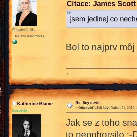
Citace: James Scott
jsem jedinej co nec
Příspěvků: 481
...but she remembers.
Bol to najprv môj
♫
Re: Sny o zvb
Katherine Blame
«
Odpověď #218 kdy:
Duben 21, 2012, 
Dospělák
Jak se z toho sn
to nepohorsilo :-