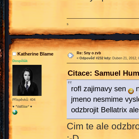
s
Re: Sny o zvb
Katherine Blame
«
Odpověď #232 kdy:
Duben 21, 2012, 
Dospělák
Citace: Samuel Hum
rofl zajimavy sen
n
jmeno nesmime vyslovi
Příspěvků: 404
♥ *VallStar* ♥
odzbrojit Bellatrix a
Cim te ale odzbro
:-D