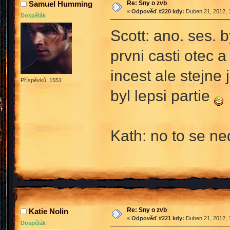
Re: Sny o zvb
Samuel Humming
«
Odpověď #220 kdy:
Duben 21, 2012, 
Dospělák
Scott: ano. ses. 
prvni casti otec 
incest ale stejne 
Příspěvků: 1551
byl lepsi partie
Kath: no to se ne
Re: Sny o zvb
Katie Nolin
«
Odpověď #221 kdy:
Duben 21, 2012, 
Dospělák