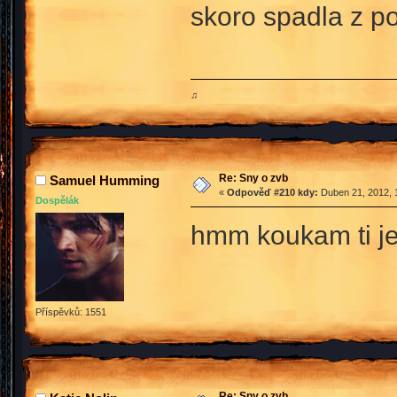
skoro spadla z p
♫
Re: Sny o zvb
Samuel Humming
«
Odpověď #210 kdy:
Duben 21, 2012, 
Dospělák
hmm koukam ti je 
Příspěvků: 1551
Re: Sny o zvb