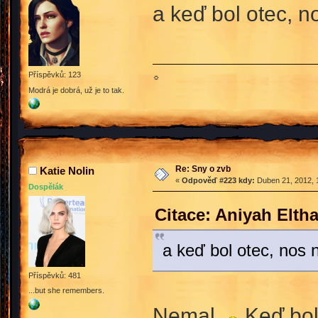
a keď bol otec, 
Příspěvků: 123
☼
Modrá je dobrá, už je to tak.
Re: Sny o zvb
Katie Nolin
«
Odpověď #223 kdy:
Duben 21, 2012, 
Dospělák
Citace: Aniyah Elth
a keď bol otec, nos
Příspěvků: 481
...but she remembers.
Nemal
Keď bol 