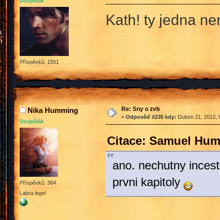
Dospělák
Kath! ty jedna n
Příspěvků: 1551
Re: Sny o zvb
Nika Humming
«
Odpověď #235 kdy:
Duben 21, 2012, 
Dospělák
Citace: Samuel Hum
ano. nechutny incest
prvni kapitoly
Příspěvků: 364
Labra lege!