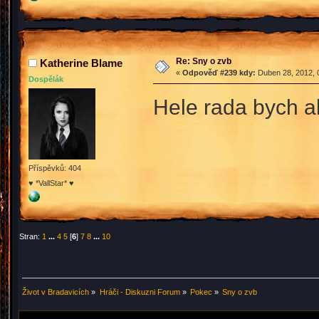
Re: Sny o zvb
Katherine Blame
«
Odpověď #239 kdy:
Duben 28, 2012, 
Dospělák
Hele rada bych al
Příspěvků: 404
♥ *VallStar* ♥
Stran:
1
...
4
5
[
6
]
7
8
...
10
Život v Bradavicích
»
Hráči - Diskuzni Forum
»
Pokec
»
Sny o zvb