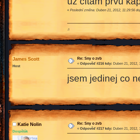
už čítam prvú ka
«
Poslední změna: Duben 21, 2012, 11:29:56 dop
♫
Re: Sny o zvb
James Scott
«
Odpověď #216 kdy:
Duben 21, 2012, 
Host
jsem jedinej co 
Re: Sny o zvb
Katie Nolin
«
Odpověď #217 kdy:
Duben 21, 2012, 
Dospělák