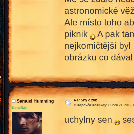
astronomické věž
Ale místo toho ab
piknik
A pak tam
nejkomičtější by
obrázku co dával
Re: Sny o zvb
Samuel Humming
«
Odpověď #230 kdy:
Duben 21, 2012, 
Dospělák
uchylny sen
ses