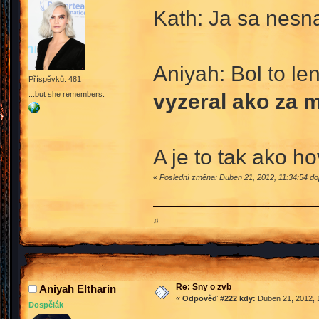
Kath: Ja sa nes
Aniyah: Bol to le
Příspěvků: 481
vyzeral ako za m
...but she remembers.
A je to tak ako 
«
Poslední změna: Duben 21, 2012, 11:34:54 dop
♫
Re: Sny o zvb
Aniyah Eltharin
«
Odpověď #222 kdy:
Duben 21, 2012, 
Dospělák