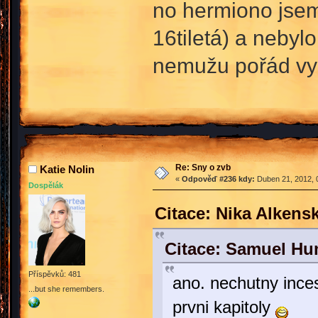
no hermiono jsem
16tiletá) a nebylo
nemužu pořád vy
Re: Sny o zvb
Katie Nolin
«
Odpověď #236 kdy:
Duben 21, 2012, 
Dospělák
Citace: Nika Alkens
Citace: Samuel Hu
Příspěvků: 481
ano. nechutny inces
...but she remembers.
prvni kapitoly