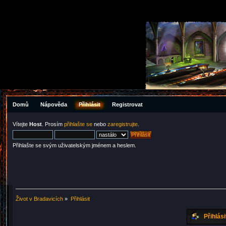
Domů
Nápověda
Přihlásit
Registrovat
Vítejte
Host
. Prosím
přihlašte se
nebo
zaregistrujte
.
Přihlašte se svým uživatelským jménem a heslem.
Život v Bradavicích
»
Přihlásit
Přihlási