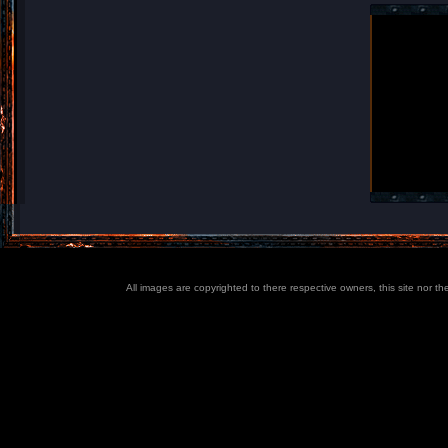
All images are copyrighted to there respective owners, this site nor t