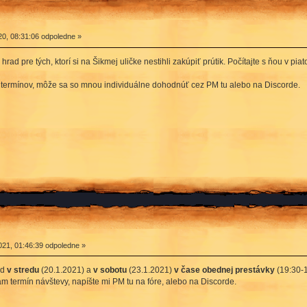
20, 08:31:06 odpoledne »
hrad pre tých, ktorí si na Šikmej uličke nestihli zakúpiť prútik. Počítajte s ňou v pia
 termínov, môže sa so mnou individuálne dohodnúť cez PM tu alebo na Discorde.
21, 01:46:39 odpoledne »
ad
v stredu
(20.1.2021) a
v sobotu
(23.1.2021)
v čase obednej prestávky
(19:30-1
m termín návštevy, napíšte mi PM tu na fóre, alebo na Discorde.