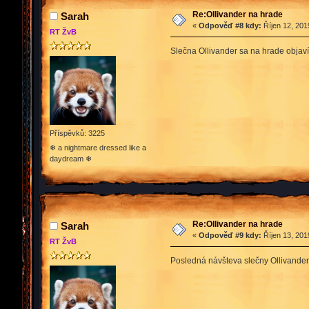
Re:Ollivander na hrade
Sarah
«
Odpověď #8 kdy:
Říjen 12, 201
RT ŽvB
Slečna Ollivander sa na hrade objaví
Příspěvků: 3225
❄ a nightmare dressed like a
daydream ❄
Re:Ollivander na hrade
Sarah
«
Odpověď #9 kdy:
Říjen 13, 201
RT ŽvB
Posledná návšteva slečny Ollivande