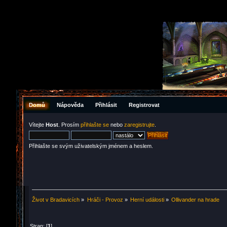
Domů
Nápověda
Přihlásit
Registrovat
Vítejte
Host
. Prosím
přihlašte se
nebo
zaregistrujte
.
Přihlašte se svým uživatelským jménem a heslem.
Život v Bradavicích
»
Hráči - Provoz
»
Herní události
»
Ollivander na hrade
Stran: [
1
]