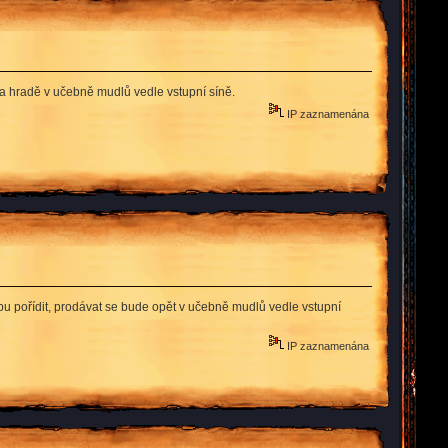
 na hradě v učebně mudlů vedle vstupní síně.
IP zaznamenána
bu pořídit, prodávat se bude opět v učebně mudlů vedle vstupní
IP zaznamenána