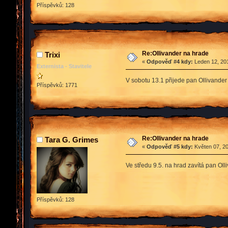
Příspěvků: 128
Re:Ollivander na hrade
Trixi
«
Odpověď #4 kdy:
Leden 12, 201
Externista - Stavitele
V sobotu 13.1 přijede pan Ollivander 
Příspěvků: 1771
Re:Ollivander na hrade
Tara G. Grimes
«
Odpověď #5 kdy:
Květen 07, 20
Ve středu 9.5. na hrad zavítá pan Ol
Příspěvků: 128