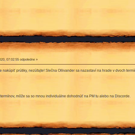
20, 07:02:55 odpoledne »
čke nakúpiť prútiky, nezúfajte! Slečna Ollivander sa nazastaví na hrade v dvoch termí
 termínov, môže sa so mnou individuálne dohodnúť na PM tu alebo na Discorde.