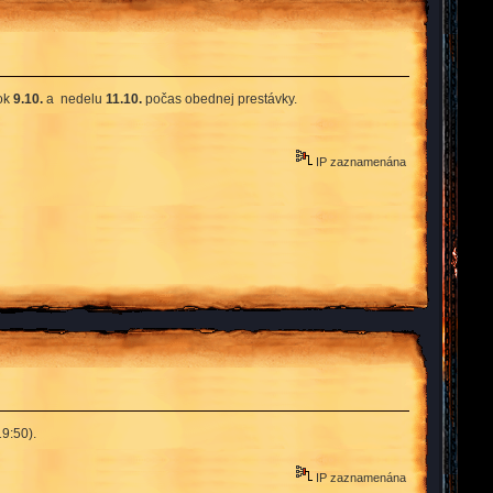
tok
9.10.
a nedelu
11.10.
počas obednej prestávky.
IP zaznamenána
9:50).
IP zaznamenána