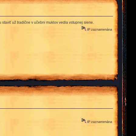
 staviť už tradične v učebni muklov vedla vstupnej siene.
IP zaznamenána
IP zaznamenána