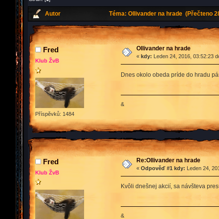
Autor
Téma: Ollivander na hrade (Přečteno 2
Ollivander na hrade
Fred
«
kdy:
Leden 24, 2016, 03:52:23 d
Klub ŽvB
Dnes okolo obeda príde do hradu pán 
&
Příspěvků: 1484
Re:Ollivander na hrade
Fred
«
Odpověď #1 kdy:
Leden 24, 201
Klub ŽvB
Kvôli dnešnej akcií, sa návšteva pres
&