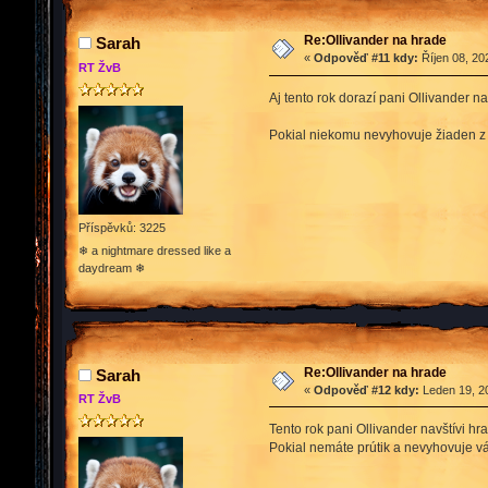
Re:Ollivander na hrade
Sarah
«
Odpověď #11 kdy:
Říjen 08, 20
RT ŽvB
Aj tento rok dorazí pani Ollivander na 
Pokial niekomu nevyhovuje žiaden z
Příspěvků: 3225
❄ a nightmare dressed like a
daydream ❄
Re:Ollivander na hrade
Sarah
«
Odpověď #12 kdy:
Leden 19, 20
RT ŽvB
Tento rok pani Ollivander navštívi hr
Pokial nemáte prútik a nevyhovuje vá