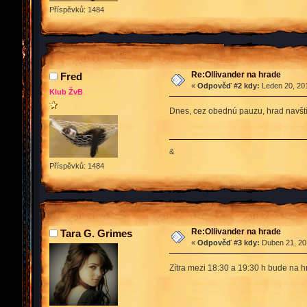
Příspěvků: 1484
Re:Ollivander na hrade
Fred
«
Odpověď #2 kdy:
Leden 20, 201
Klub ŽvB
Dnes, cez obednú pauzu, hrad navštívi
&
Příspěvků: 1484
Re:Ollivander na hrade
Tara G. Grimes
«
Odpověď #3 kdy:
Duben 21, 201
Zítra mezi 18:30 a 19:30 h bude na h