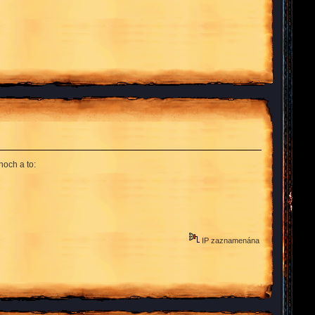
noch a to:
IP zaznamenána