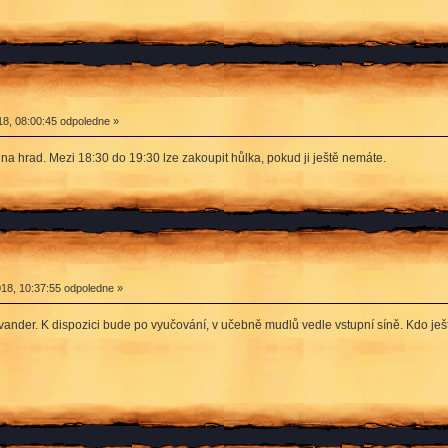
8, 08:00:45 odpoledne »
na hrad. Mezi 18:30 do 19:30 lze zakoupit hůlka, pokud ji ještě nemáte.
18, 10:37:55 odpoledne »
livander. K dispozici bude po vyučování, v učebně mudlů vedle vstupní síně. Kdo je