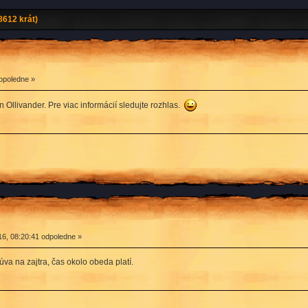
8612 krát)
opoledne »
Ollivander. Pre viac informácií sledujte rozhlas.
6, 08:20:41 odpoledne »
úva na zajtra, čas okolo obeda platí.