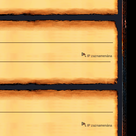
IP zaznamenána
IP zaznamenána