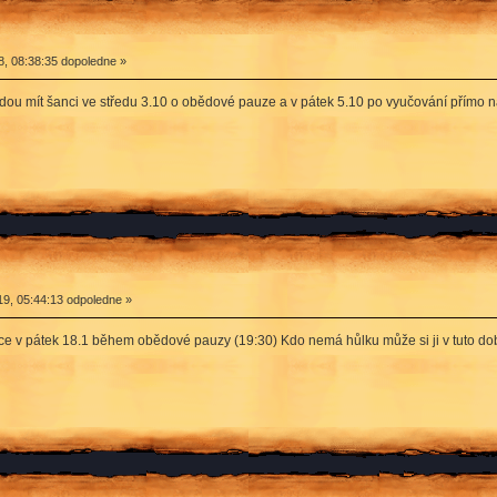
8, 08:38:35 dopoledne »
, budou mít šanci ve středu 3.10 o obědové pauze a v pátek 5.10 po vyučování přímo
9, 05:44:13 odpoledne »
ice v pátek 18.1 během obědové pauzy (19:30) Kdo nemá hůlku může si ji v tuto do