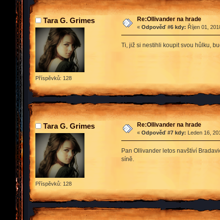
Re:Ollivander na hrade
Tara G. Grimes
«
Odpověď #6 kdy:
Říjen 01, 201
Ti, již si nestihli koupit svou hůlku
Příspěvků: 128
Re:Ollivander na hrade
Tara G. Grimes
«
Odpověď #7 kdy:
Leden 16, 201
Pan Ollivander letos navštíví Bradav
síně.
Příspěvků: 128