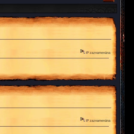
IP zaznamenána
IP zaznamenána