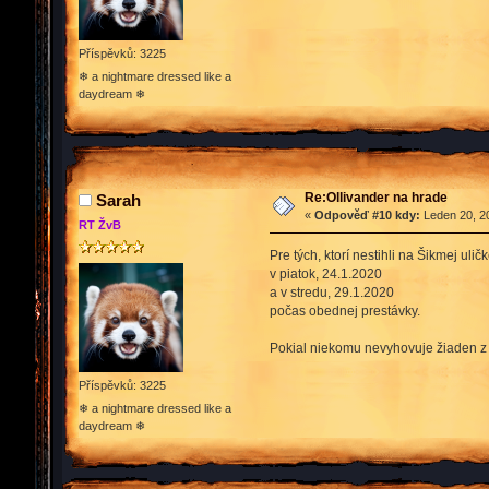
Příspěvků: 3225
❄ a nightmare dressed like a
daydream ❄
Re:Ollivander na hrade
Sarah
«
Odpověď #10 kdy:
Leden 20, 20
RT ŽvB
Pre tých, ktorí nestihli na Šikmej uli
v piatok, 24.1.2020
a v stredu, 29.1.2020
počas obednej prestávky.
Pokial niekomu nevyhovuje žiaden z
Příspěvků: 3225
❄ a nightmare dressed like a
daydream ❄