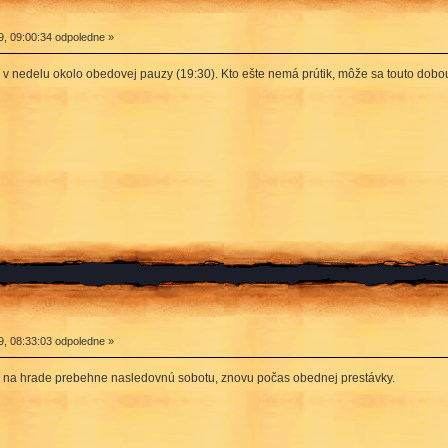
9, 09:00:34 odpoledne »
 v nedelu okolo obedovej pauzy (19:30). Kto ešte nemá prútik, môže sa touto dobou
9, 08:33:03 odpoledne »
r na hrade prebehne nasledovnú sobotu, znovu počas obednej prestávky.