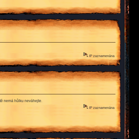
IP zaznamenána
ště nemá hůlku neváhejte.
IP zaznamenána