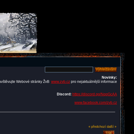
Novinky:
avštěvujte Webové stránky ŽvB
www.zvb.cz
pro nejaktuálnější informace
Discord:
https://discord.gg/NqqGcAA
www.facebook.com/zvb.cz
« předchozí
další »
TISK