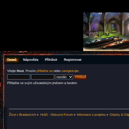
Domů
Nápověda
Přihlásit
Registrovat
Vítejte
Host
. Prosím
přihlašte se
nebo
zaregistrujte
.
Přihlašte se svým uživatelským jménem a heslem.
Život v Bradavicích
»
Hráči - Diskuzni Forum
»
Informace o projektu
»
Otázky & Od