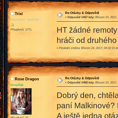
Re:Otázky & Odpovědi
Trixi
«
Odpověď #467 kdy:
Březen 24, 2017, 
Externista - Stavitele
HT žádné remoty 
Příspěvků: 1771
hráči od druhého 
«
Poslední změna: Březen 24, 2017, 04:32:15 do
Re:Otázky & Odpovědi
Rose Dragon
«
Odpověď #468 kdy:
Březen 24, 2017, 
Dospělák
Dobrý den, chtěla
paní Malkinové?
A ještě jedna otá
Příspěvků: 31