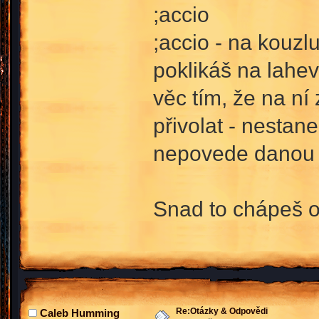
;accio
;accio - na kouzl
poklikáš na lahev
věc tím, že na ní
přivolat - nestan
nepovede danou v
Snad to chápeš o
Re:Otázky & Odpovědi
Caleb Humming