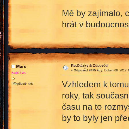
Mě by zajímalo, c
hrát v budoucnos
Re:Otázky & Odpovědi
Mars
«
Odpověď #475 kdy:
Duben 08, 2017, 
Klub ŽvB
Vzhledem k tomu,
Příspěvků: 485
roky, tak součas
času na to rozmys
by to byly jen př