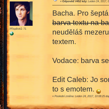
«
Odpověď #452 kdy:
Leden 24, 2017, 0
Bacha. Pro šeptá
barva textu na b
Příspěvků: 71
neuděláš mezeru,
textem.
Vodace: barva se 
Edit Caleb: Jo so
to s emotem.
«
Poslední změna: Leden 24, 2017, 10:08:25 d