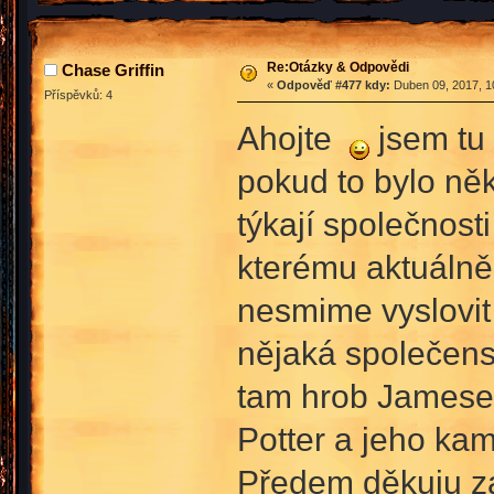
Re:Otázky & Odpovědi
Chase Griffin
«
Odpověď #477 kdy:
Duben 09, 2017, 1
Příspěvků: 4
Ahojte
jsem tu 
pokud to bylo ně
týkají společnosti
kterému aktuálně 
nesmime vyslovit 
nějaká společensk
tam hrob Jamese a
Potter a jeho ka
Předem děkuju z