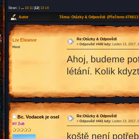
Stran:
1
...
10
11
[
12
]
13
14
Autor
Téma: Otázky & Odpovědi (Přečteno 476613 
Re:Otázky & Odpovědi
Liv Eleanor
«
Odpověď #440 kdy:
Leden 13, 2017, 1
Host
Ahoj, budeme potř
létání. Kolik kdy
Re:Otázky & Odpovědi
Bc. Vodacek je osel
«
Odpověď #441 kdy:
Leden 13, 2017, 0
RT ŽvB
koště není potřeb