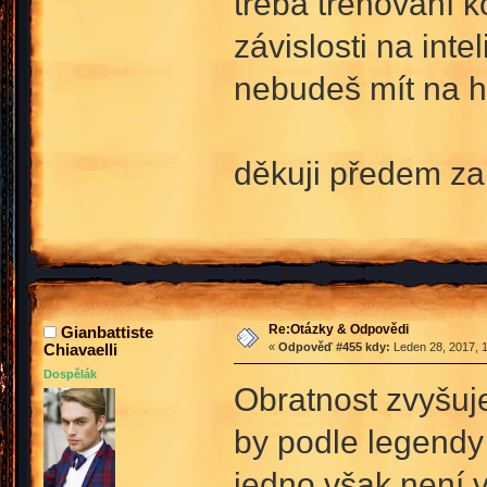
třeba trénování k
závislosti na int
nebudeš mít na 
děkuji předem za
Re:Otázky & Odpovědi
Gianbattiste
Chiavaelli
«
Odpověď #455 kdy:
Leden 28, 2017, 1
Dospělák
Obratnost zvyšuje
by podle legendy 
jedno však není v