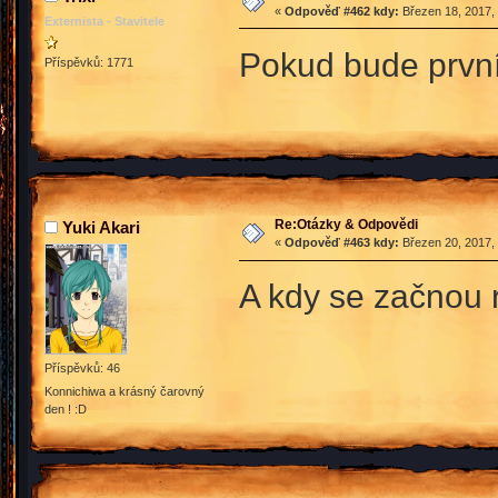
«
Odpověď #462 kdy:
Březen 18, 2017, 
Externista - Stavitele
Pokud bude první 
Příspěvků: 1771
Re:Otázky & Odpovědi
Yuki Akari
«
Odpověď #463 kdy:
Březen 20, 2017, 
A kdy se začnou 
Příspěvků: 46
Konnichiwa a krásný čarovný
den ! :D