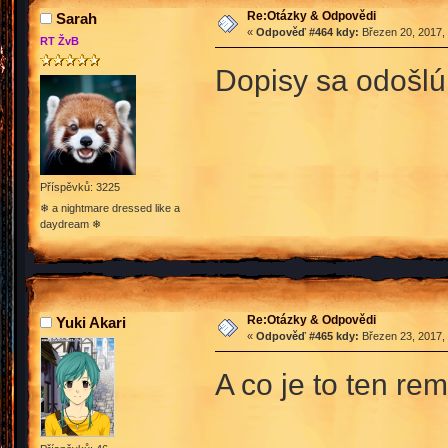
Re:Otázky & Odpovědi
Sarah
«
Odpověď #464 kdy:
Březen 20, 2017, 
RT ŽvB
Dopisy sa odošlú 
Příspěvků: 3225
❄ a nightmare dressed like a
daydream ❄
Re:Otázky & Odpovědi
Yuki Akari
«
Odpověď #465 kdy:
Březen 23, 2017, 
A co je to ten re