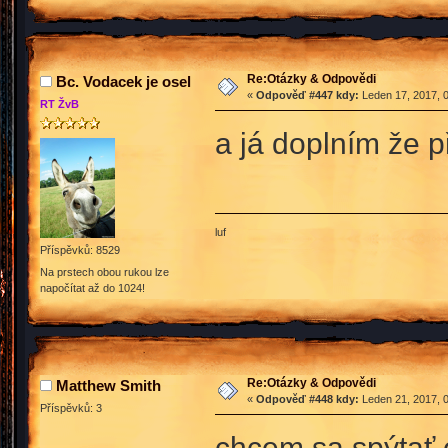
Re:Otázky & Odpovědi
Bc. Vodacek je osel
«
Odpověď #447 kdy:
Leden 17, 2017, 0
RT ŽvB
a já doplním že p
luf
Příspěvků: 8529
Na prstech obou rukou lze
napočítat až do 1024!
Re:Otázky & Odpovědi
Matthew Smith
«
Odpověď #448 kdy:
Leden 21, 2017, 0
Příspěvků: 3
chcem sa spýtať 