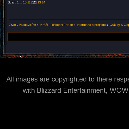
Stran:
1
...
10
11
[
12
]
13
14
Život v Bradavicích
»
Hráči - Diskuzni Forum
»
Informace o projektu
»
Otázky & Od
All images are copyrighted to there respe
with Blizzard Entertainment, WOW: 