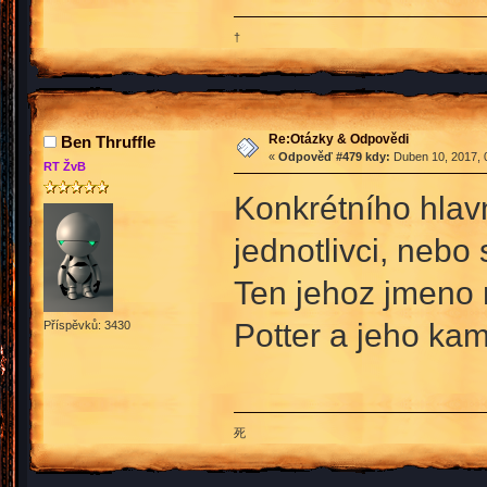
†
Re:Otázky & Odpovědi
Ben Thruffle
«
Odpověď #479 kdy:
Duben 10, 2017, 
RT ŽvB
Konkrétního hlav
jednotlivci, nebo
Ten jehoz jmeno n
Potter a jeho kam
Příspěvků: 3430
死