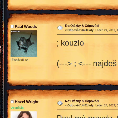
Re:Otázky & Odpovědi
Paul Woods
«
Odpověď #450 kdy:
Leden 24, 2017, 1
; kouzlo
Příspěvků: 54
(---> ; <--- najde
Re:Otázky & Odpovědi
Hazel Wright
«
Odpověď #451 kdy:
Leden 24, 2017, 0
Dospělák