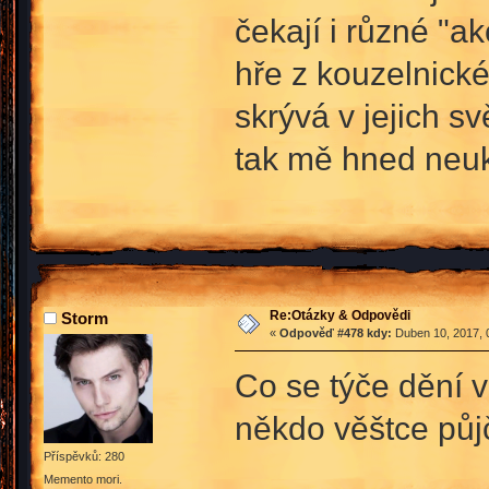
čekají i různé "ak
hře z kouzelnické
skrývá v jejich s
tak mě hned neuk
Re:Otázky & Odpovědi
Storm
«
Odpověď #478 kdy:
Duben 10, 2017, 
Co se týče dění ve
někdo věštce půj
Příspěvků: 280
Memento mori.