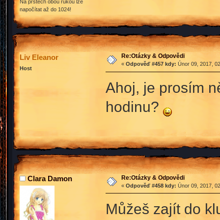
Na prstech obou rukou lze
napočítat až do 1024!
Re:Otázky & Odpovědi
Liv Eleanor
«
Odpověď #457 kdy:
Únor 09, 2017, 02
Host
Ahoj, je prosím n
hodinu?
Re:Otázky & Odpovědi
Clara Damon
«
Odpověď #458 kdy:
Únor 09, 2017, 02
Můžeš zajít do k