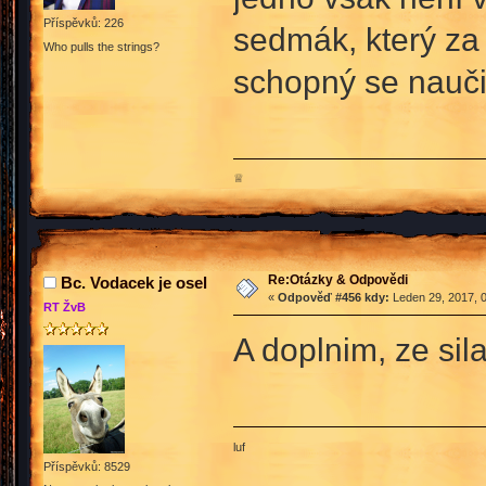
Příspěvků: 226
sedmák, který za 
Who pulls the strings?
schopný se naučit
♕
Re:Otázky & Odpovědi
Bc. Vodacek je osel
«
Odpověď #456 kdy:
Leden 29, 2017, 0
RT ŽvB
A doplnim, ze sil
luf
Příspěvků: 8529