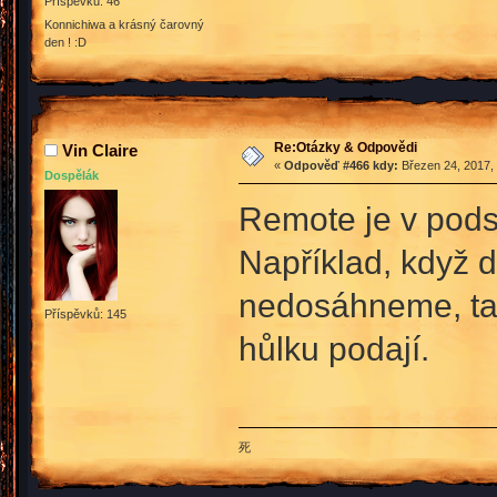
Příspěvků: 46
Konnichiwa a krásný čarovný
den ! :D
Re:Otázky & Odpovědi
Vin Claire
«
Odpověď #466 kdy:
Březen 24, 2017, 
Dospělák
Remote je v pods
Například, když 
nedosáhneme, tak
Příspěvků: 145
hůlku podají.
死