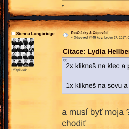
♥
Re:Otázky & Odpovědi
Sienna Longbridge
«
Odpověď #445 kdy:
Leden 17, 2017, 0
Citace: Lydia Hellb
2x klikneš na klec a 
Příspěvků: 3
1x klikneš na sovu a 
a musí byť moja 
chodiť