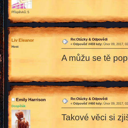
Příspěvků: 5
Re:Otázky & Odpovědi
Liv Eleanor
«
Odpověď #459 kdy:
Únor 09, 2017, 02
Host
A můžu se tě popt
Re:Otázky & Odpovědi
Emily Harrison
«
Odpověď #460 kdy:
Únor 09, 2017, 02
Dospělák
Takové věci si zji