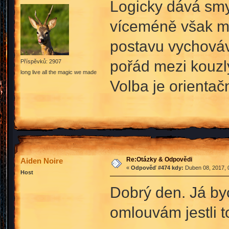
Logicky dává smy
víceméně však můž
postavu vychováv
pořád mezi kouz
Příspěvků: 2907
long live all the magic we made
Volba je orientačn
Re:Otázky & Odpovědi
Aiden Noire
«
Odpověď #474 kdy:
Duben 08, 2017, 
Host
Dobrý den. Já byc
omlouvám jestli to