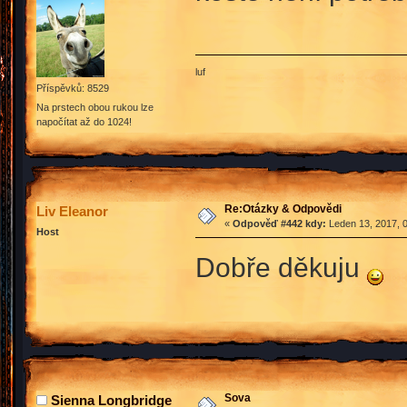
luf
Příspěvků: 8529
Na prstech obou rukou lze
napočítat až do 1024!
Re:Otázky & Odpovědi
Liv Eleanor
«
Odpověď #442 kdy:
Leden 13, 2017, 0
Host
Dobře děkuju
Sova
Sienna Longbridge