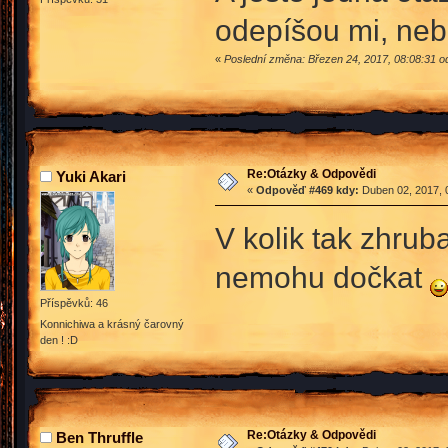
odepíšou mi, neb
«
Poslední změna: Březen 24, 2017, 08:08:31 
Re:Otázky & Odpovědi
Yuki Akari
«
Odpověď #469 kdy:
Duben 02, 2017, 
V kolik tak zhruba
nemohu dočkat
Příspěvků: 46
Konnichiwa a krásný čarovný
den ! :D
Re:Otázky & Odpovědi
Ben Thruffle