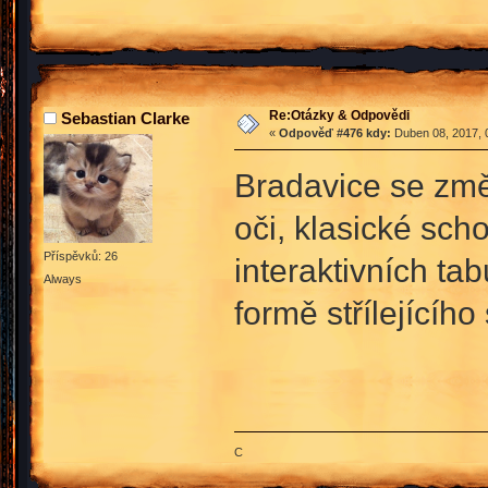
Re:Otázky & Odpovědi
Sebastian Clarke
«
Odpověď #476 kdy:
Duben 08, 2017, 
Bradavice se změ
oči, klasické sc
Příspěvků: 26
interaktivních t
Always
formě střílejícíh
C