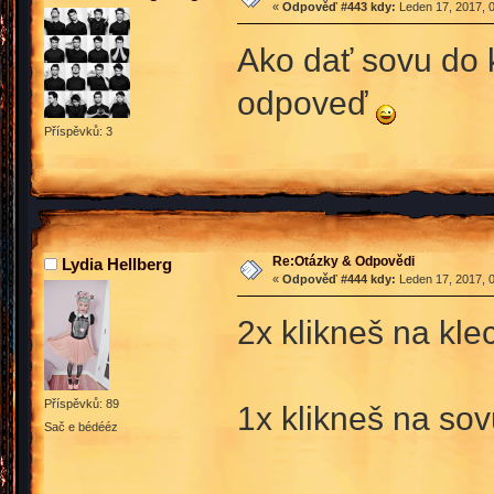
«
Odpověď #443 kdy:
Leden 17, 2017, 0
Ako dať sovu do 
odpoveď
Příspěvků: 3
Re:Otázky & Odpovědi
Lydia Hellberg
«
Odpověď #444 kdy:
Leden 17, 2017, 0
2x klikneš na kle
Příspěvků: 89
1x klikneš na sov
Sač e bédééz