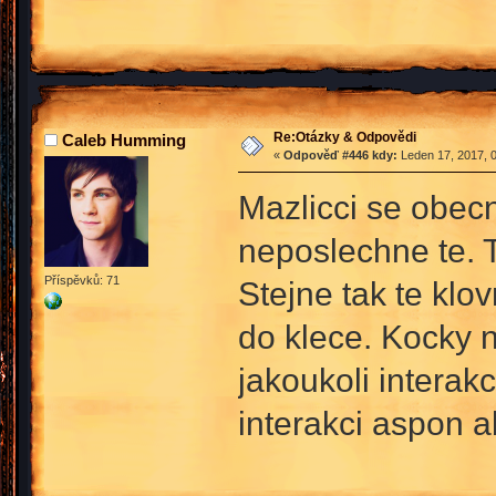
Re:Otázky & Odpovědi
Caleb Humming
«
Odpověď #446 kdy:
Leden 17, 2017, 0
Mazlicci se obecn
neposlechne te. T
Příspěvků: 71
Stejne tak te klo
do klece. Kocky n
jakoukoli interak
interakci aspon ab