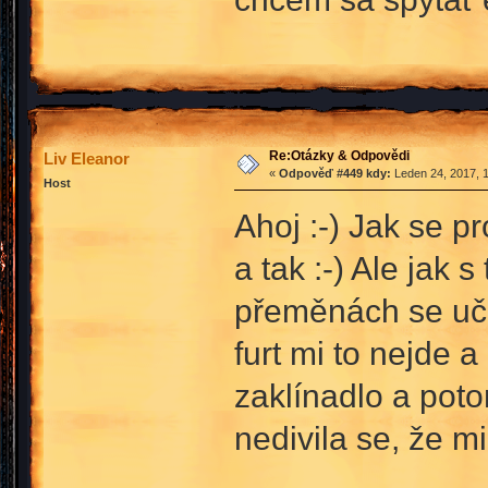
Re:Otázky & Odpovědi
Liv Eleanor
«
Odpověď #449 kdy:
Leden 24, 2017, 1
Host
Ahoj :-) Jak se p
a tak :-) Ale jak
přeměnách se učil
furt mi to nejde a
zaklínadlo a pot
nedivila se, že m