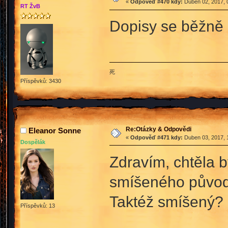
«
Odpověď #470 kdy:
Duben 02, 2017, 
RT ŽvB
Dopisy se běžně 
死
Příspěvků: 3430
Re:Otázky & Odpovědi
Eleanor Sonne
«
Odpověď #471 kdy:
Duben 03, 2017, 
Dospělák
Zdravím, chtěla b
smíšeného původu
Taktéž smíšený?
Příspěvků: 13