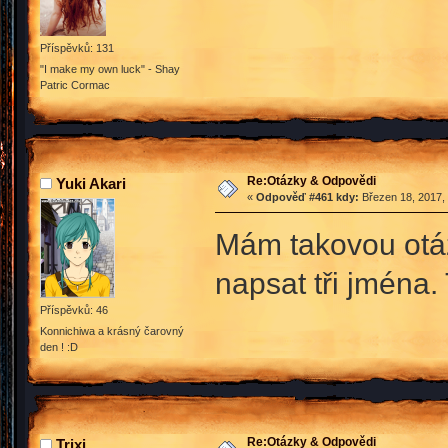
Příspěvků: 131
"I make my own luck" - Shay
Patric Cormac
Re:Otázky & Odpovědi
Yuki Akari
«
Odpověď #461 kdy:
Březen 18, 2017, 
Mám takovou otázk
napsat tři jména.
Příspěvků: 46
Konnichiwa a krásný čarovný
den ! :D
Re:Otázky & Odpovědi
Trixi