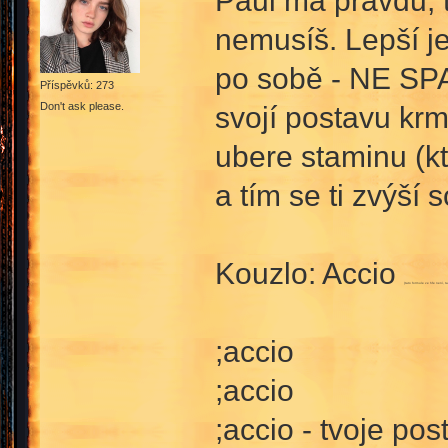
Paul má pravdu, 
nemusíš. Lepší je
po sobě - NE SPA
Příspěvků: 273
Don't ask please.
svojí postavu krm 
ubere staminu (k
a tím se ti zvýší
Kouzlo: Accio
(tato formule ve hře není, 
;accio
;accio
;accio - tvoje po