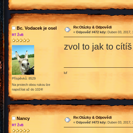
Re:Otázky & Odpovědi
Bc. Vodacek je osel
«
Odpověď #472 kdy:
Duben 03, 2017, 
RT ŽvB
zvol to jak to cítíš
luf
Příspěvků: 8529
Na prstech obou rukou lze
napočítat až do 1024!
Re:Otázky & Odpovědi
Nancy
«
Odpověď #473 kdy:
Duben 03, 2017, 
RT ŽvB