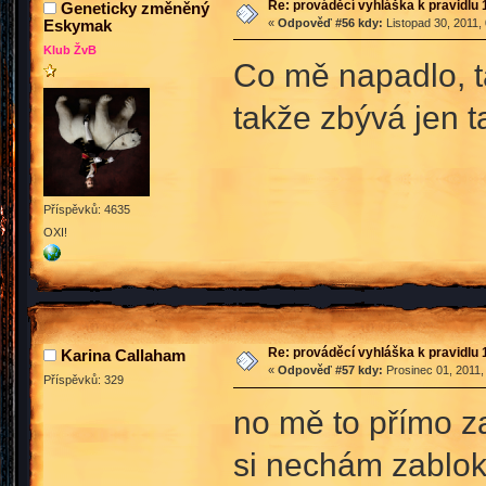
Re: prováděcí vyhláška k pravidlu 
Geneticky změněný
Eskymak
«
Odpověď #56 kdy:
Listopad 30, 2011,
Klub ŽvB
Co mě napadlo, ta
takže zbývá jen t
Příspěvků: 4635
OXI!
Re: prováděcí vyhláška k pravidlu 
Karina Callaham
«
Odpověď #57 kdy:
Prosinec 01, 2011,
Příspěvků: 329
no mě to přímo za
si nechám zablo