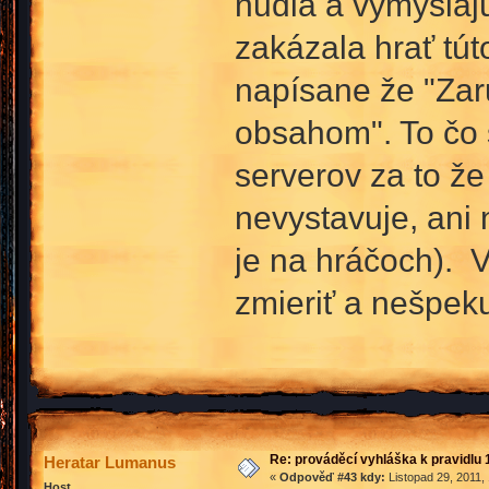
nudia a vymyšlajú
zakázala hrať tút
napísane že "Za
obsahom". To čo s
serverov za to ž
nevystavuje, ani
je na hráčoch). V
zmieriť a nešpek
Re: prováděcí vyhláška k pravidlu 
Heratar Lumanus
«
Odpověď #43 kdy:
Listopad 29, 2011,
Host