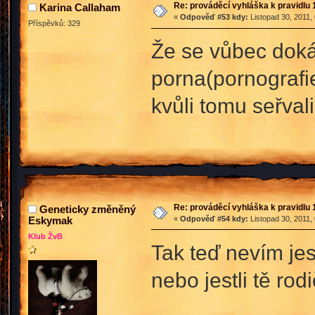
Re: prováděcí vyhláška k pravidlu 
Karina Callaham
«
Odpověď #53 kdy:
Listopad 30, 2011,
Příspěvků: 329
Že se vůbec doká
porna(pornografi
kvůli tomu seřvali
Re: prováděcí vyhláška k pravidlu 
Geneticky změněný
Eskymak
«
Odpověď #54 kdy:
Listopad 30, 2011,
Klub ŽvB
Tak teď nevím jes
nebo jestli tě rod