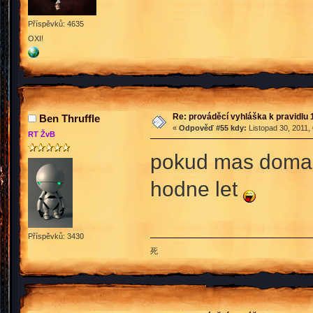
Příspěvků: 4635
OXI!
Re: prováděcí vyhláška k pravidlu 
Ben Thruffle
«
Odpověď #55 kdy:
Listopad 30, 2011,
RT ŽvB
pokud mas doma p
hodne let
Příspěvků: 3430
死