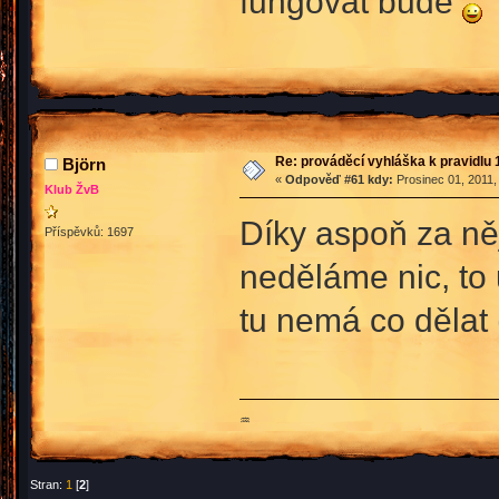
fungovat bude
Re: prováděcí vyhláška k pravidlu 
Björn
«
Odpověď #61 kdy:
Prosinec 01, 2011,
Klub ŽvB
Díky aspoň za ně
Příspěvků: 1697
neděláme nic, to 
tu nemá co dělat
♒
Stran:
1
[
2
]