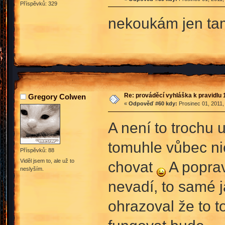
Příspěvků: 329
nekoukám jen tam 
Re: prováděcí vyhláška k pravidlu 
Gregory Colwen
«
Odpověď #60 kdy:
Prosinec 01, 2011,
A není to trochu 
tomuhle vůbec ni
Příspěvků: 88
Viděl jsem to, ale už to
chovat
A poprav
neslyším.
nevadí, to samé 
ohrazoval že to t