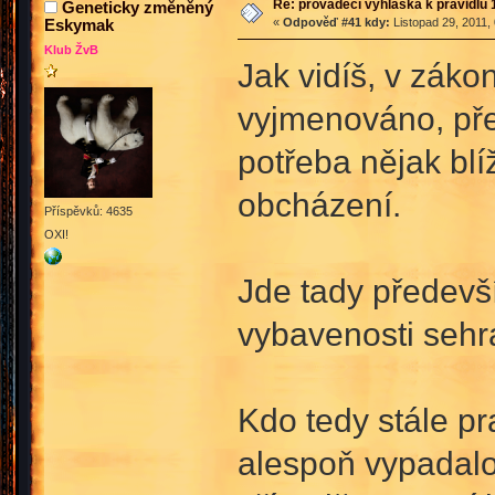
Re: prováděcí vyhláška k pravidlu 
Geneticky změněný
Eskymak
«
Odpověď #41 kdy:
Listopad 29, 2011,
Klub ŽvB
Jak vidíš, v záko
vyjmenováno, pře
potřeba nějak blí
obcházení.
Příspěvků: 4635
OXI!
Jde tady předevší
vybavenosti sehrá
Kdo tedy stále p
alespoň vypadalo,