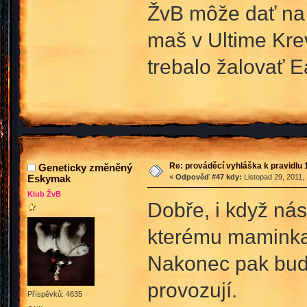
ŽvB môže dať na s
maš v Ultime Krev
trebalo žalovať E
Re: prováděcí vyhláška k pravidlu 
Geneticky změněný
Eskymak
«
Odpověď #47 kdy:
Listopad 29, 2011,
Klub ŽvB
Dobře, i když ná
kterému maminka 
Nakonec pak budou
provozují.
Příspěvků: 4635