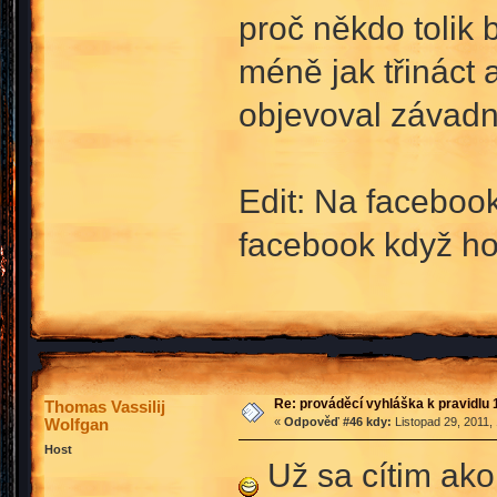
proč někdo tolik b
méně jak třináct 
objevoval závadn
Edit: Na faceboo
facebook když ho 
Re: prováděcí vyhláška k pravidlu 
Thomas Vassilij
Wolfgan
«
Odpověď #46 kdy:
Listopad 29, 2011,
Host
Už sa cítim ako 