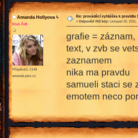
Re: prováděcí vyhláška k pravidlu 
Amanda Hollyova ϟ
«
Odpověď #52 kdy:
Listopad 30, 2011,
Klub ŽvB
grafie = záznam, 
text, v zvb se ve
zaznamem
nika ma pravdu
Příspěvků: 2149
amanda.pise.cz
samueli staci se 
emotem neco poru