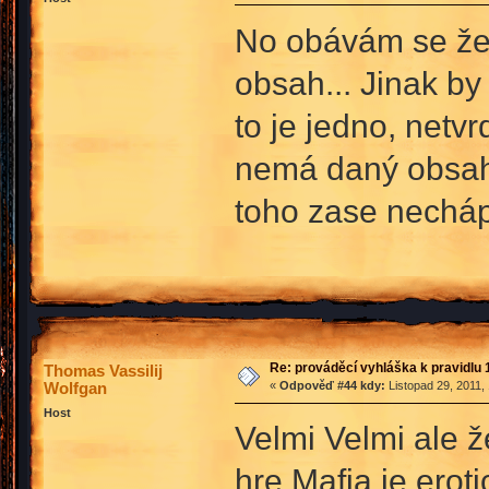
No obávám se že 
obsah... Jinak by
to je jedno, netvr
nemá daný obsah 
toho zase nechá
Re: prováděcí vyhláška k pravidlu 
Thomas Vassilij
Wolfgan
«
Odpověď #44 kdy:
Listopad 29, 2011,
Host
Velmi Velmi ale ž
hre Mafia je ero