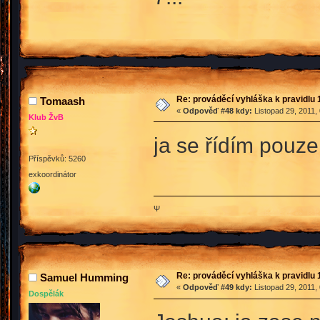
Re: prováděcí vyhláška k pravidlu 
Tomaash
«
Odpověď #48 kdy:
Listopad 29, 2011,
Klub ŽvB
ja se řídím pouz
Příspěvků: 5260
exkoordinátor
Ψ
Re: prováděcí vyhláška k pravidlu 
Samuel Humming
«
Odpověď #49 kdy:
Listopad 29, 2011,
Dospělák