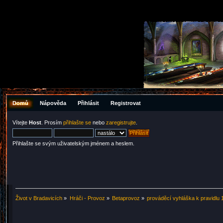
Domů
Nápověda
Přihlásit
Registrovat
Vítejte
Host
. Prosím
přihlašte se
nebo
zaregistrujte
.
Přihlašte se svým uživatelským jménem a heslem.
Život v Bradavicích
»
Hráči - Provoz
»
Betaprovoz
»
prováděcí vyhláška k pravidlu 