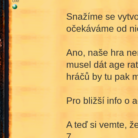
OXI!
Snažíme se vytvoř
očekáváme od ni
Ano, naše hra ne
musel dát age rat
hráčů by tu pak m
Pro bližší info o 
A teď si vemte, 
7...