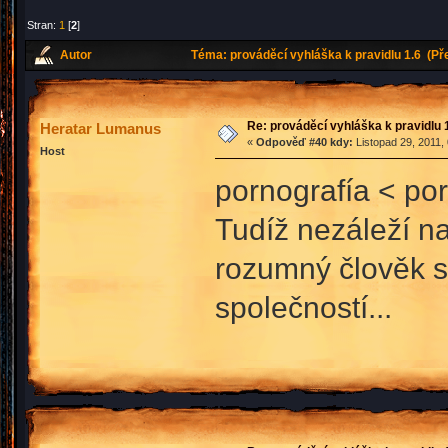
Stran:
1
[
2
]
Autor
Téma: prováděcí vyhláška k pravidlu 1.6 (Př
Re: prováděcí vyhláška k pravidlu 
Heratar Lumanus
«
Odpověď #40 kdy:
Listopad 29, 2011,
Host
pornografía < porn
Tudíž nezáleží na
rozumný člověk s
společností...