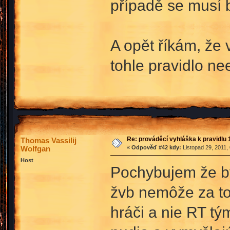
případě se musí b
A opět říkám, že 
tohle pravidlo ne
Re: prováděcí vyhláška k pravidlu 
Thomas Vassilij
Wolfgan
«
Odpověď #42 kdy:
Listopad 29, 2011,
Host
Pochybujem že by
žvb nemôže za to 
hráči a nie RT tý