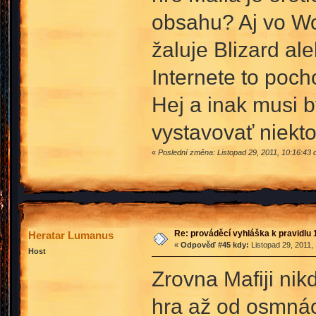
obsahu? Aj vo Wor
žaluje Blizard a
Internete to poch
Hej a inak musi 
vystavovať niekt
«
Poslední změna: Listopad 29, 2011, 10:16:43 
Re: prováděcí vyhláška k pravidlu 
Heratar Lumanus
«
Odpověď #45 kdy:
Listopad 29, 2011,
Host
Zrovna Mafiji nik
hra až od osmnáct