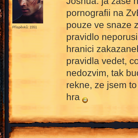
Joshua: ja zase n
pornografii na Z
pouze ve snaze z
Příspěvků: 1551
pravidlo neporusi
hranici zakazane
pravidla vedet, co
nedozvim, tak bud
rekne, ze jsem to 
hra