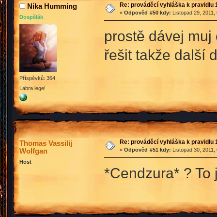
Re: prováděcí vyhláška k pravidlu 
Nika Humming
«
Odpověď #50 kdy:
Listopad 29, 2011,
Dospělák
prostě dávej muj
řešit takže další
Příspěvků: 364
Labra lege!
Re: prováděcí vyhláška k pravidlu 
Thomas Vassilij
Wolfgan
«
Odpověď #51 kdy:
Listopad 30, 2011,
Host
*Cendzura* ? To j