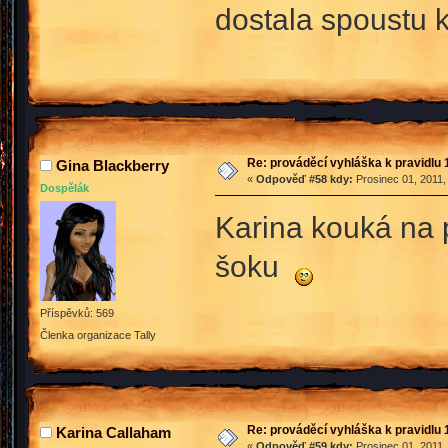
dostala spoustu 
Re: prováděcí vyhláška k pravidlu 
Gina Blackberry
«
Odpověď #58 kdy:
Prosinec 01, 2011,
Dospělák
Karina kouká na
šoku
Příspěvků: 569
Členka organizace Tally
Re: prováděcí vyhláška k pravidlu 
Karina Callaham
«
Odpověď #59 kdy:
Prosinec 01, 2011,