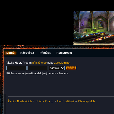
Domů
Nápověda
Přihlásit
Registrovat
Vítejte
Host
. Prosím
přihlašte se
nebo
zaregistrujte
.
Přihlašte se svým uživatelským jménem a heslem.
Život v Bradavicích
»
Hráči - Provoz
»
Herní události
»
Pěvecký klub