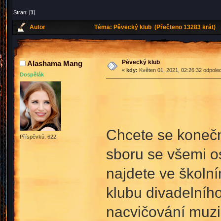
Stran: [
1
]
Autor
Téma: Pěvecký klub (Přečteno 13283 krát)
Pěvecký klub
Alashama Mang
«
kdy:
Květen 01, 2021, 02:26:32 odpole
Dospělák
Chcete se konečn
Příspěvků: 622
sboru se všemi o
najdete ve školn
klubu divadelního
nacvičování muzik