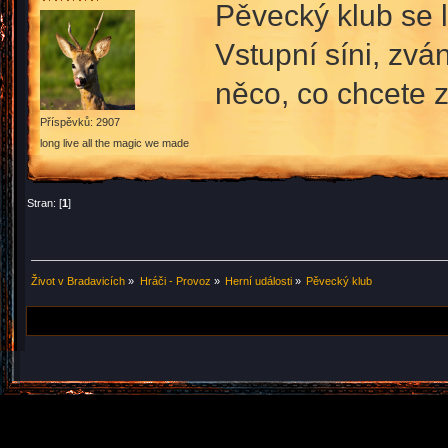
Pěvecký klub se l
Vstupní síni, zvá
něco, co chcete z
Příspěvků: 2907
long live all the magic we made
Stran: [
1
]
Život v Bradavicích
»
Hráči - Provoz
»
Herní události
»
Pěvecký klub