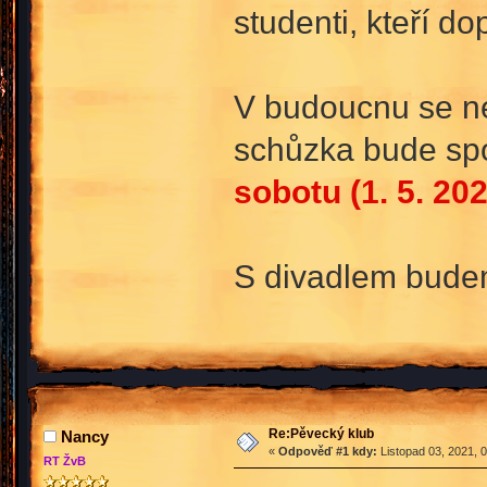
studenti, kteří d
V budoucnu se nem
schůzka bude sp
sobotu (1. 5. 20
S divadlem budem
Re:Pěvecký klub
Nancy
«
Odpověď #1 kdy:
Listopad 03, 2021, 
RT ŽvB