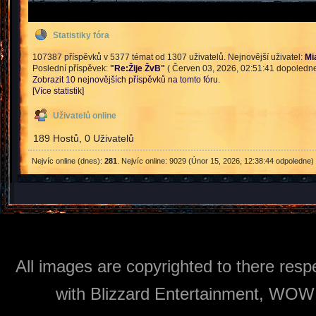
Statistiky fóra
107387 příspěvků v 5377 témat od 1307 uživatelů. Nejnovější uživatel:
Mi
Poslední příspěvek:
"
Re:Žije ŽvB
"
( Červen 03, 2026, 02:51:41 dopoledne
Zobrazit 10 nejnovějších příspěvků na tomto fóru.
[Více statistik]
Uživatelů online
189 Hostů, 0 Uživatelů
Nejvíc online (dnes):
281
. Nejvíc online: 9029 (Únor 15, 2026, 12:38:44 odpoledne)
All images are copyrighted to there respe
with Blizzard Entertainment, WOW: 