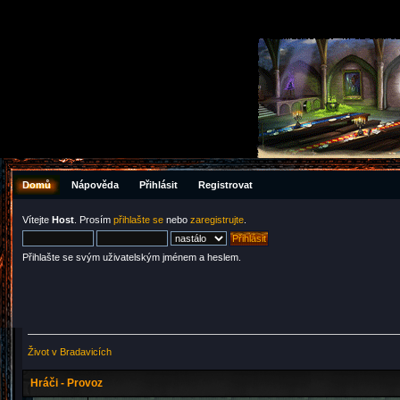
Domů
Nápověda
Přihlásit
Registrovat
Vítejte
Host
. Prosím
přihlašte se
nebo
zaregistrujte
.
Přihlašte se svým uživatelským jménem a heslem.
Život v Bradavicích
Hráči - Provoz