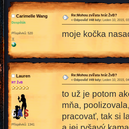
Re:Mohou zvířata hrát ŽvB?
Carimelle Wang
«
Odpověď #48 kdy:
Leden 10, 2015, 03
Dospělák
moje kočka nasad
Příspěvků: 520
王
Re:Mohou zvířata hrát ŽvB?
Lauren
«
Odpověď #49 kdy:
Leden 10, 2015, 04
RT ŽvB
to už je potom ak
mňa, poolizovala
pracovať, tak si 
a jej ryšavý kam
Příspěvků: 1341