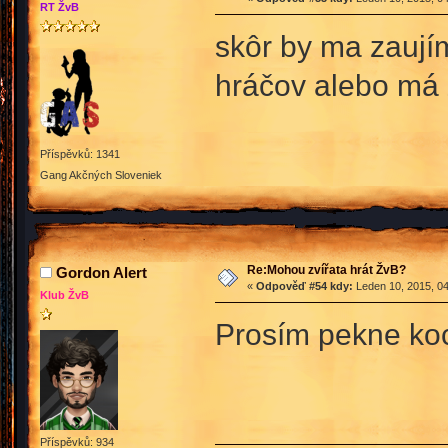
RT ŽvB
skôr by ma zaujím
hráčov alebo má 
Příspěvků: 1341
Gang Akčných Sloveniek
Re:Mohou zvířata hrát ŽvB?
Gordon Alert
«
Odpověď #54 kdy:
Leden 10, 2015, 04
Klub ŽvB
Prosím pekne kocú
Příspěvků: 934