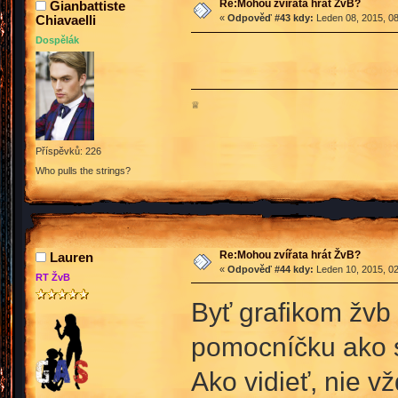
Re:Mohou zvířata hrát ŽvB?
Gianbattiste
Chiavaelli
«
Odpověď #43 kdy:
Leden 08, 2015, 08
Dospělák
♕
Příspěvků: 226
Who pulls the strings?
Re:Mohou zvířata hrát ŽvB?
Lauren
«
Odpověď #44 kdy:
Leden 10, 2015, 02
RT ŽvB
Byť grafikom žvb
pomocníčku ako sa
Ako vidieť, nie v