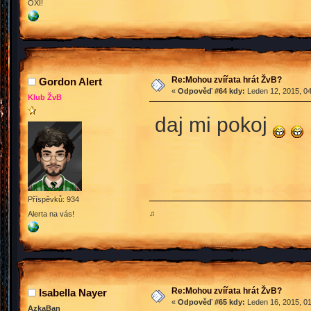
OXI!
Re:Mohou zvířata hrát ŽvB?
Gordon Alert
«
Odpověď #64 kdy:
Leden 12, 2015, 04
Klub ŽvB
daj mi pokoj
Příspěvků: 934
♫
Alerta na vás!
Re:Mohou zvířata hrát ŽvB?
Isabella Nayer
«
Odpověď #65 kdy:
Leden 16, 2015, 01
AzkaBan