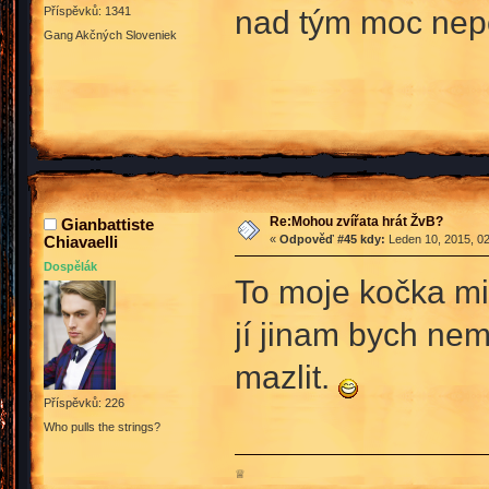
nad tým moc nep
Příspěvků: 1341
Gang Akčných Sloveniek
Re:Mohou zvířata hrát ŽvB?
Gianbattiste
Chiavaelli
«
Odpověď #45 kdy:
Leden 10, 2015, 02
Dospělák
To moje kočka mi 
jí jinam bych ne
mazlit.
Příspěvků: 226
Who pulls the strings?
♕