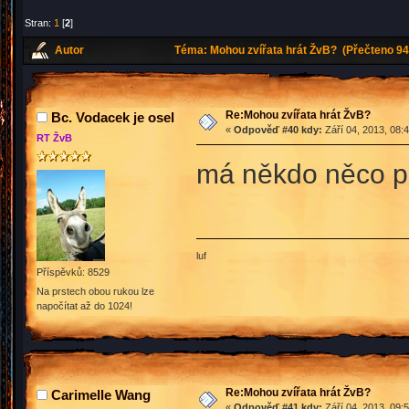
Stran:
1
[
2
]
Autor
Téma: Mohou zvířata hrát ŽvB? (Přečteno 94
Re:Mohou zvířata hrát ŽvB?
Bc. Vodacek je osel
«
Odpověď #40 kdy:
Září 04, 2013, 08:
RT ŽvB
má někdo něco pr
luf
Příspěvků: 8529
Na prstech obou rukou lze
napočítat až do 1024!
Re:Mohou zvířata hrát ŽvB?
Carimelle Wang
«
Odpověď #41 kdy:
Září 04, 2013, 09: