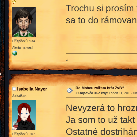
Trochu si prosím 
sa to do rámovan
Příspěvků: 934
Alerta na vás!
♫
Re:Mohou zvířata hrát ŽvB?
Isabella Nayer
«
Odpověď #62 kdy:
Leden 11, 2015, 08
AzkaBan
Nevyzerá to hrozn
Ja som to už takt
Ostatné dostrihá
Příspěvků: 207