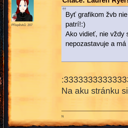
Citace: Lauren Ryer
Byť grafikom žvb ni
patrí!:)
Příspěvků: 207
Ako vidieť, nie vždy
nepozastavuje a má
:3333333333333
Na aku stránku s
N