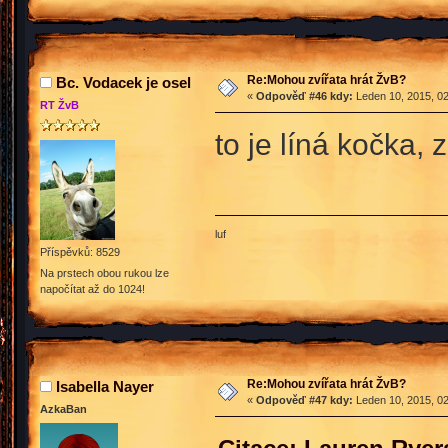
Re:Mohou zvířata hrát ŽvB?
Bc. Vodacek je osel
«
Odpověď #46 kdy:
Leden 10, 2015, 02
RT ŽvB
to je líná kočka, 
luf
Příspěvků: 8529
Na prstech obou rukou lze
napočítat až do 1024!
Re:Mohou zvířata hrát ŽvB?
Isabella Nayer
«
Odpověď #47 kdy:
Leden 10, 2015, 02
AzkaBan