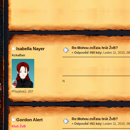
Re:Mohou zvířata hrát ŽvB?
Isabella Nayer
«
Odpověď #60 kdy:
Leden 11, 2015, 08
AzkaBan
N
Příspěvků: 207
Re:Mohou zvířata hrát ŽvB?
Gordon Alert
«
Odpověď #61 kdy:
Leden 11, 2015, 08
Klub ŽvB