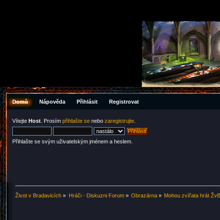
Domů
Nápověda
Přihlásit
Registrovat
Vítejte
Host
. Prosím
přihlašte se
nebo
zaregistrujte
.
Přihlašte se svým uživatelským jménem a heslem.
Život v Bradavicích
»
Hráči - Diskuzni Forum
»
Obrazárna
»
Mohou zvířata hrát Žv