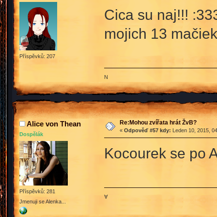
Cica su naj!!! :3
mojich 13 mačie
Příspěvků: 207
N
Re:Mohou zvířata hrát ŽvB?
Alice von Thean
«
Odpověď #57 kdy:
Leden 10, 2015, 04
Dospělák
Kocourek se po Al
Příspěvků: 281
∀
Jmenuji se Alenka...