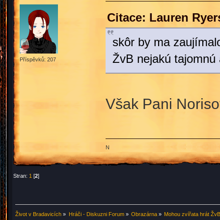
Citace: Lauren Ryer
skôr by ma zaujímalo
ŽvB nejakú tajomnú 
Příspěvků: 207
Však Pani Noris
N
Stran:
1
[
2
]
Život v Bradavicích
»
Hráči - Diskuzni Forum
»
Obrazárna
»
Mohou zvířata hrát Žv