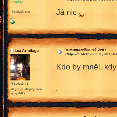
Dospělák
Já nic
Příspěvků: 520
王
Re:Mohou zvířata hrát ŽvB?
Lea Armitage
«
Odpověď #42 kdy:
Září 06, 2013, 08:
Kdo by mněl, kdy
Příspěvků: 31
Miluju žvb !Miluju ty co to
♪
vymysleli!:)