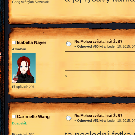
Gang Akčných Sloveniek
Re:Mohou zvířata hrát ŽvB?
Isabella Nayer
«
Odpověď #50 kdy:
Leden 10, 2015, 04
AzkaBan
N
Příspěvků: 207
Re:Mohou zvířata hrát ŽvB?
Carimelle Wang
«
Odpověď #51 kdy:
Leden 10, 2015, 04
Dospělák
ta poslední fotka
Příspěvků: 520