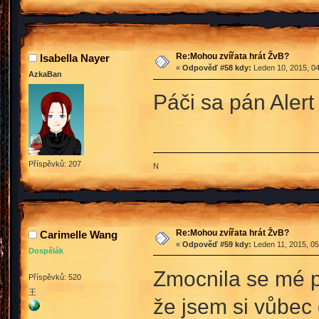
Re:Mohou zvířata hrát ŽvB?
Isabella Nayer
«
Odpověď #58 kdy:
Leden 10, 2015, 04
AzkaBan
Páči sa pán Alert
Příspěvků: 207
N
Re:Mohou zvířata hrát ŽvB?
Carimelle Wang
«
Odpověď #59 kdy:
Leden 11, 2015, 05
Dospělák
Zmocnila se mé p
Příspěvků: 520
王
že jsem si vůbec