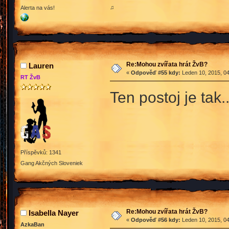
♫
Alerta na vás!
Re:Mohou zvířata hrát ŽvB?
Lauren
«
Odpověď #55 kdy:
Leden 10, 2015, 04
RT ŽvB
Ten postoj je tak.
Příspěvků: 1341
Gang Akčných Sloveniek
Re:Mohou zvířata hrát ŽvB?
Isabella Nayer
«
Odpověď #56 kdy:
Leden 10, 2015, 04
AzkaBan