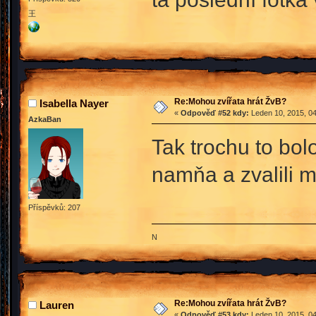
王
Re:Mohou zvířata hrát ŽvB?
Isabella Nayer
«
Odpověď #52 kdy:
Leden 10, 2015, 04
AzkaBan
Tak trochu to bol
namňa a zvalili 
Příspěvků: 207
N
Re:Mohou zvířata hrát ŽvB?
Lauren
«
Odpověď #53 kdy:
Leden 10, 2015, 04