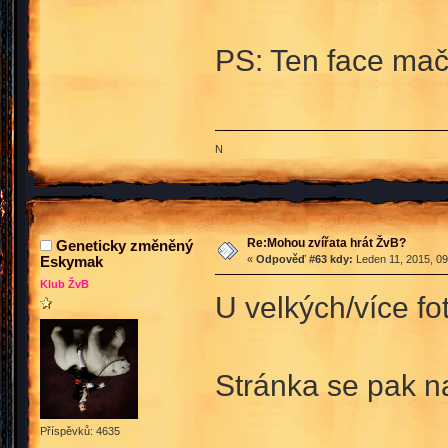
PS: Ten face mač
N
Re:Mohou zvířata hrát ŽvB?
Geneticky změněný
Eskymak
«
Odpověď #63 kdy:
Leden 11, 2015, 09
Klub ŽvB
U velkých/více fo
Stránka se pak na
Příspěvků: 4635