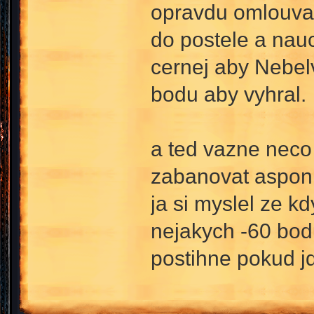
opravdu omlouvam
do postele a nau
cernej aby Nebelv
bodu aby vyhral.
a ted vazne neco 
zabanovat aspon 
ja si myslel ze kd
nejakych -60 bodu
postihne pokud j