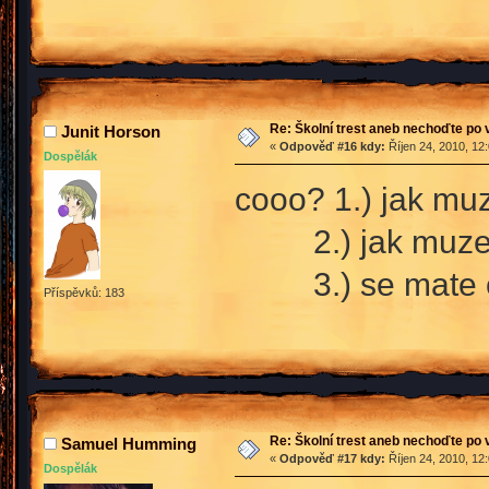
Re: Školní trest aneb nechoďte po
Junit Horson
«
Odpověď #16 kdy:
Říjen 24, 2010, 12
Dospělák
cooo? 1.) jak muz
2.) jak muzete m
3.) se mate chov
Příspěvků: 183
Re: Školní trest aneb nechoďte po
Samuel Humming
«
Odpověď #17 kdy:
Říjen 24, 2010, 12
Dospělák