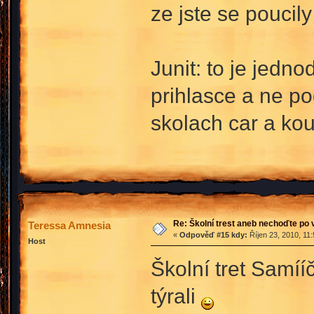
ze jste se poucily
Junit: to je jedn
prihlasce a ne po
skolach car a kou
Re: Školní trest aneb nechoďte po
Teressa Amnesia
«
Odpověď #15 kdy:
Říjen 23, 2010, 11
Host
Školní tret Samíí
týrali