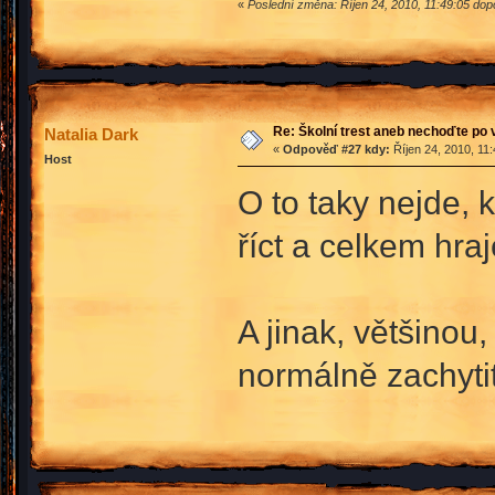
«
Poslední změna: Říjen 24, 2010, 11:49:05 dopo
Re: Školní trest aneb nechoďte po
Natalia Dark
«
Odpověď #27 kdy:
Říjen 24, 2010, 11
Host
O to taky nejde, 
říct a celkem hraj
A jinak, většinou
normálně zachytit