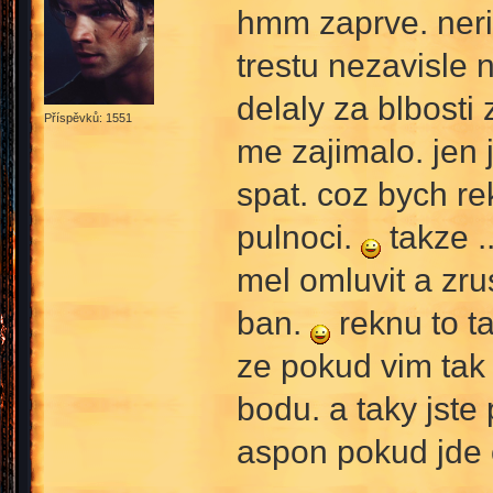
hmm zaprve. nerik
trestu nezavisle 
delaly za blbosti 
Příspěvků: 1551
me zajimalo. jen 
spat. coz bych re
pulnoci.
takze .
mel omluvit a zru
ban.
reknu to ta
ze pokud vim tak 
bodu. a taky jste
aspon pokud jde 