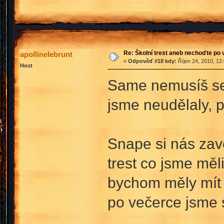
Re: Školní trest aneb nechoďte po
apollinelebrunt
«
Odpověď #18 kdy:
Říjen 24, 2010, 12
Host
Same nemusíš se 
jsme neudělaly, p
Snape si nás zav
trest co jsme měl
bychom měly mít b
po večerce jsme 