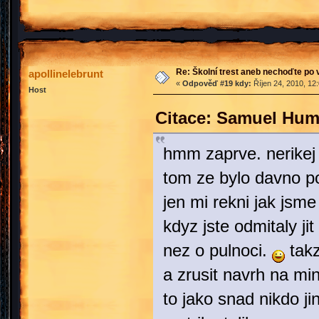
Re: Školní trest aneb nechoďte po
apollinelebrunt
«
Odpověď #19 kdy:
Říjen 24, 2010, 12
Host
Citace: Samuel Hum
hmm zaprve. nerikej 
tom ze bylo davno po
jen mi rekni jak jsme
kdyz jste odmitaly ji
nez o pulnoci.
takz
a zrusit navrh na mi
to jako snad nikdo j