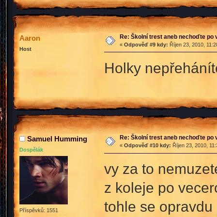
Re: Školní trest aneb nechoďte po
Aaron
«
Odpověď #9 kdy:
Říjen 23, 2010, 11:
Host
Holky nepřehánít
Re: Školní trest aneb nechoďte po
Samuel Humming
«
Odpověď #10 kdy:
Říjen 23, 2010, 11
Dospělák
vy za to nemuzet
z koleje po vecer
tohle se opravdu 
Příspěvků: 1551