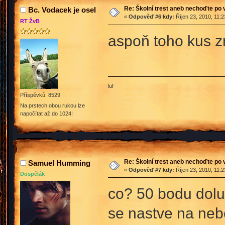
Re: Školní trest aneb nechoďte po
Bc. Vodacek je osel
«
Odpověď #6 kdy:
Říjen 23, 2010, 11:
RT ŽvB
aspoň toho kus z
luf
Příspěvků: 8529
Na prstech obou rukou lze
napočítat až do 1024!
Re: Školní trest aneb nechoďte po
Samuel Humming
«
Odpověď #7 kdy:
Říjen 23, 2010, 11:
Dospělák
co? 50 bodu dolu 
se nastve na nebe