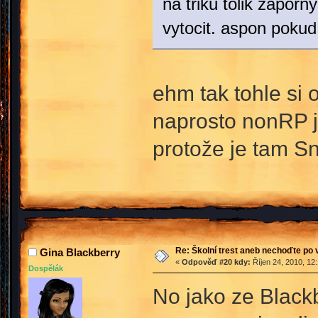
na triku tolik zapor
vytocit. aspon pokud
ehm tak tohle si 
naprosto nonRP ja
protože je tam Sn
Re: Školní trest aneb nechoďte po
Gina Blackberry
«
Odpověď #20 kdy:
Říjen 24, 2010, 12
Dospělák
No jako ze Blackb