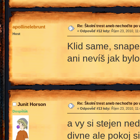
Re: Školní trest aneb nechoďte po
apollinelebrunt
«
Odpověď #12 kdy:
Říjen 23, 2010, 11
Host
Klid same, snape
ani nevíš jak byl
Re: Školní trest aneb nechoďte po
Junit Horson
«
Odpověď #13 kdy:
Říjen 23, 2010, 11
Dospělák
a vy si stejen ne
divne ale pokoj s