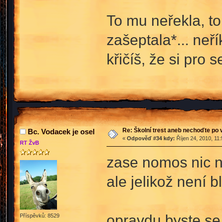
To mu neřekla, t
zašeptala*... neř
křičíš, že si pro 
Re: Školní trest aneb nechoďte po
Bc. Vodacek je osel
«
Odpověď #34 kdy:
Říjen 24, 2010, 11
RT ŽvB
zase nomos nic ne
ale jelikož není b
opravdu byste se
Příspěvků: 8529