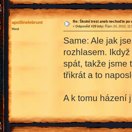
Re: Školní trest aneb nechoďte po
apollinelebrunt
«
Odpověď #29 kdy:
Říjen 24, 2010, 11
Host
Same: Ale jak jse
rozhlasem. Ikdyž 
spát, takže jsme 
třikrát a to napo
A k tomu házení j