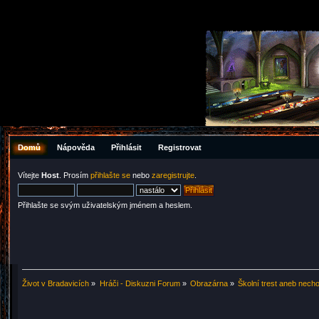
Domů
Nápověda
Přihlásit
Registrovat
Vítejte
Host
. Prosím
přihlašte se
nebo
zaregistrujte
.
Přihlašte se svým uživatelským jménem a heslem.
Život v Bradavicích
»
Hráči - Diskuzni Forum
»
Obrazárna
»
Školní trest aneb nech