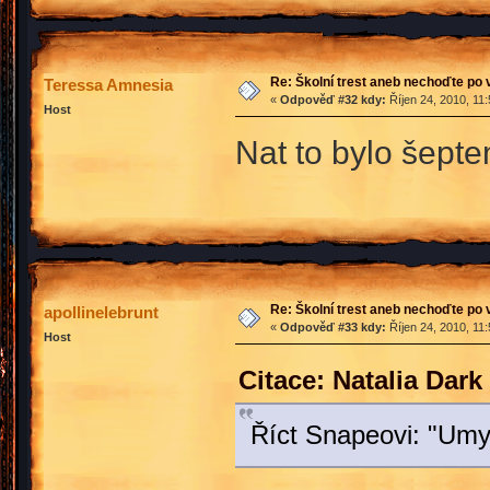
Re: Školní trest aneb nechoďte po
Teressa Amnesia
«
Odpověď #32 kdy:
Říjen 24, 2010, 11
Host
Nat to bylo šepte
Re: Školní trest aneb nechoďte po
apollinelebrunt
«
Odpověď #33 kdy:
Říjen 24, 2010, 11
Host
Citace: Natalia Dark
Říct Snapeovi: "Umyjt