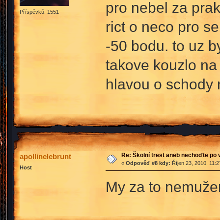
pro nebel za prak
Příspěvků: 1551
rict o neco pro s
-50 bodu. to uz b
takove kouzlo na
hlavou o schody 
Re: Školní trest aneb nechoďte po
apollinelebrunt
«
Odpověď #8 kdy:
Říjen 23, 2010, 11:
Host
My za to nemuže