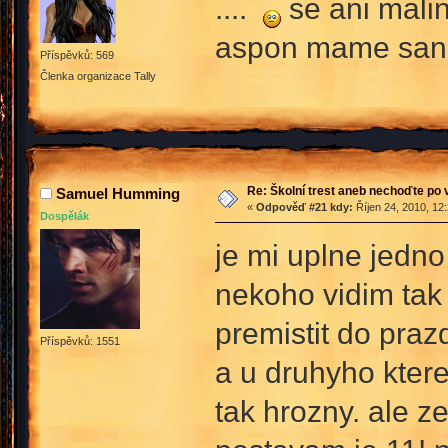
....
se ani malin
aspon mame san
Příspěvků: 569
Členka organizace Tally
Re: Školní trest aneb nechoďte po
Samuel Humming
«
Odpověď #21 kdy:
Říjen 24, 2010, 12
Dospělák
je mi uplne jedno
nekoho vidim tak 
premistit do pra
Příspěvků: 1551
a u druhyho ktere
tak hrozny. ale z