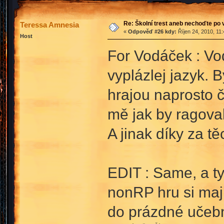
Re: Školní trest aneb nechoďte po
Teressa Amnesia
«
Odpověď #26 kdy:
Říjen 24, 2010, 11
Host
For Vodáček : Vod
vyplázlej jazyk. 
hrajou naprosto č
mě jak by ragoval
A jinak díky za t
EDIT : Same, a ty
nonRP hru si maj 
do prázdné učeb