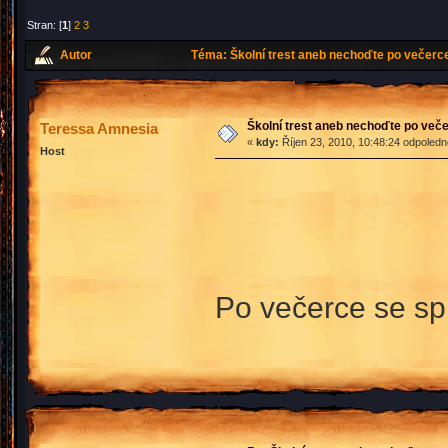
Stran: [
1
]
2
3
Autor
Téma: Školní trest aneb nechoďte po večerc
Školní trest aneb nechoďte po več
Teressa Amnesia
«
kdy:
Říjen 23, 2010, 10:48:24 odpoledn
Host
Po večerce se sp