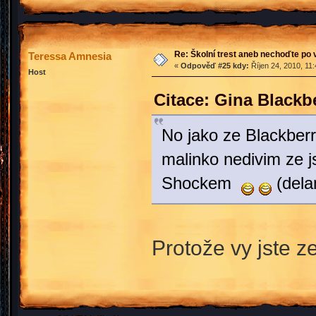
Re: Školní trest aneb nechoďte po
Teressa Amnesia
«
Odpověď #25 kdy:
Říjen 24, 2010, 11
Host
Citace: Gina Blackb
No jako ze Blackberr
malinko nedivim ze j
Shockem
(dela
Protože vy jste 