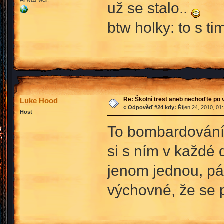
už se stalo..
btw holky: to s ti
Re: Školní trest aneb nechoďte po
Luke Hood
«
Odpověď #24 kdy:
Říjen 24, 2010, 01
Host
To bombardování j
si s ním v každé
jenom jednou, páč
výchovné, že se p