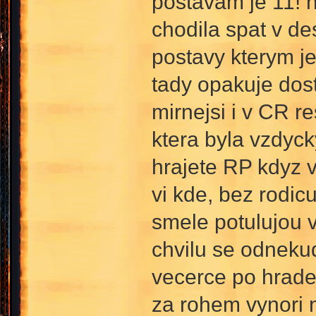
postavam je 11! ne
chodila spat v de
postavy kterym je
tady opakuje dost
mirnejsi i v CR r
ktera byla vzdyc
hrajete RP kdyz v
vi kde, bez rodic
smele potulujou v
chvilu se odneku
vecerce po hrade
za rohem vynori n