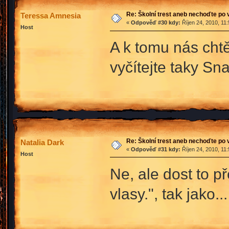
Re: Školní trest aneb nechoďte po
Teressa Amnesia
«
Odpověď #30 kdy:
Říjen 24, 2010, 11
Host
A k tomu nás cht
vyčítejte taky S
Re: Školní trest aneb nechoďte po
Natalia Dark
«
Odpověď #31 kdy:
Říjen 24, 2010, 11
Host
Ne, ale dost to p
vlasy.", tak jako...