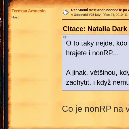
Re: Školní trest aneb nechoďte po
Teressa Amnesia
«
Odpověď #28 kdy:
Říjen 24, 2010, 11
Host
Citace: Natalia Dark
O to taky nejde, kdo 
hrajete i nonRP...
A jinak, většinou, k
zachytit, i když nem
Co je nonRP na v