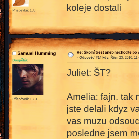
koleje dostali
Příspěvků: 183
Re: Školní trest aneb nechoďte po
Samuel Humming
«
Odpověď #14 kdy:
Říjen 23, 2010, 11
Dospělák
Juliet: ŠT?
Amelia: fajn. tak 
Příspěvků: 1551
jste delali kdyz v
vas muzu odsoud
posledne jsem me