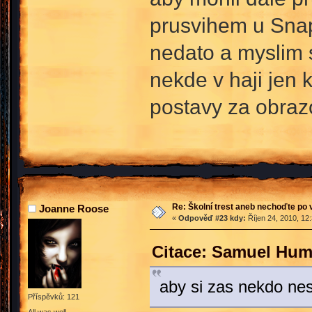
prusvihem u Snapa
nedato a myslim 
nekde v haji jen 
postavy za obrazo
Re: Školní trest aneb nechoďte po
Joanne Roose
«
Odpověď #23 kdy:
Říjen 24, 2010, 12
Citace: Samuel Hum
aby si zas nekdo ne
Příspěvků: 121
All was well.