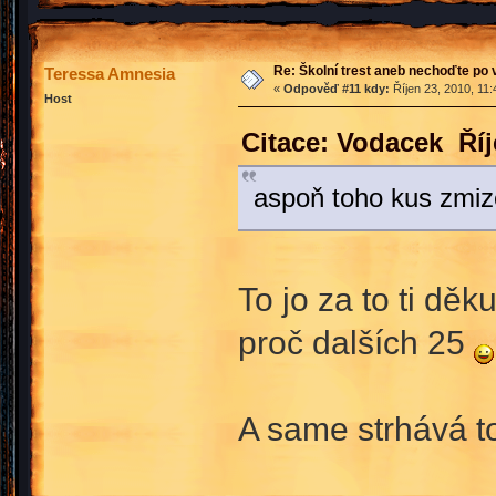
Re: Školní trest aneb nechoďte po
Teressa Amnesia
«
Odpověď #11 kdy:
Říjen 23, 2010, 11
Host
Citace: Vodacek Říj
aspoň toho kus zmiz
To jo za to ti děk
proč dalších 25
A same strhává t