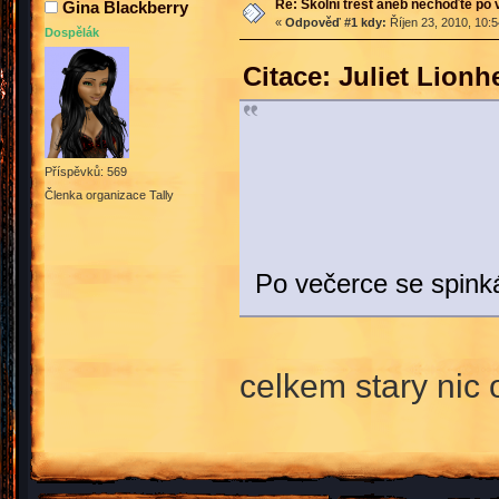
Re: Školní trest aneb nechoďte po
Gina Blackberry
«
Odpověď #1 kdy:
Říjen 23, 2010, 10:
Dospělák
Citace: Juliet Lionh
Příspěvků: 569
Členka organizace Tally
Po večerce se spinká
celkem stary nic 