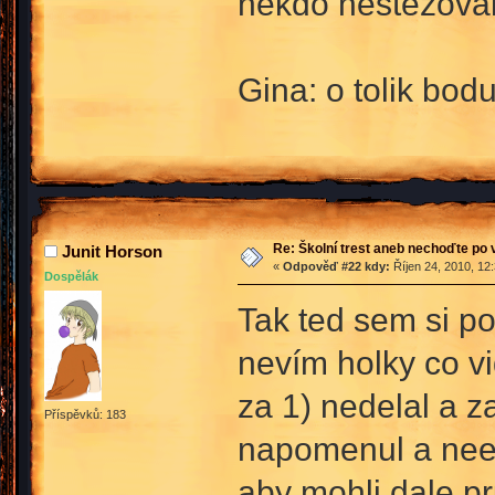
nekdo nestezoval
Gina: o tolik bodu
Re: Školní trest aneb nechoďte po
Junit Horson
«
Odpověď #22 kdy:
Říjen 24, 2010, 12
Dospělák
Tak ted sem si po
nevím holky co vi
za 1) nedelal a z
Příspěvků: 183
napomenul a neee 
aby mohli dale p