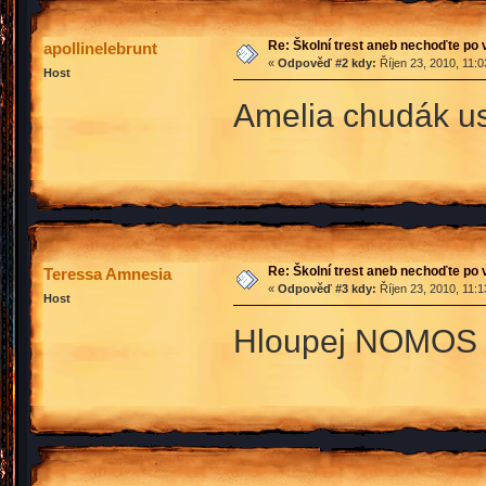
Re: Školní trest aneb nechoďte po
apollinelebrunt
«
Odpověď #2 kdy:
Říjen 23, 2010, 11:
Host
Amelia chudák us
Re: Školní trest aneb nechoďte po
Teressa Amnesia
«
Odpověď #3 kdy:
Říjen 23, 2010, 11:
Host
Hloupej NOMOS !