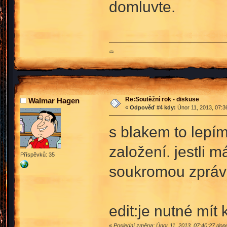
domluvte.
♒
Re:Soutěžní rok - diskuse
Walmar Hagen
«
Odpověď #4 kdy:
Únor 11, 2013, 07:3
s blakem to lepí
založení. jestli 
Příspěvků: 35
soukromou zprávu
edit:je nutné mít 
«
Poslední změna: Únor 11, 2013, 07:40:27 do