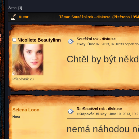
Stran: [
1
]
Autor
Téma: Soutěžní rok - diskuse (Přečteno 1954
Soutěžní rok - diskuse
Nicollete Beautylinn
«
kdy:
Únor 07, 2013, 07:10:33 odpoledn
Chtěl by být ně
Příspěvků: 23
Re:Soutěžní rok - diskuse
Selena Loon
«
Odpověď #1 kdy:
Únor 10, 2013, 10:2
Host
nemá náhodou ně