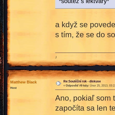
*soutěž s lektvary*
a když se povede
s tím, že se do s
J
Re:Soutěžní rok - diskuse
Matthew Black
«
Odpověď #9 kdy:
Únor 25, 2013, 03:2
Host
Ano, pokiaľ som t
započíta sa len te