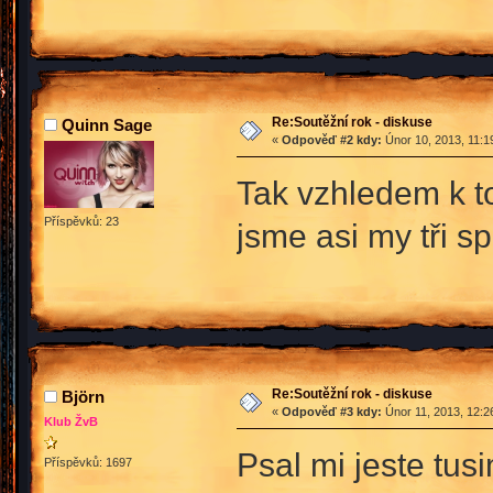
Re:Soutěžní rok - diskuse
Quinn Sage
«
Odpověď #2 kdy:
Únor 10, 2013, 11:1
Tak vzhledem k to
Příspěvků: 23
jsme asi my tři sp
Re:Soutěžní rok - diskuse
Björn
«
Odpověď #3 kdy:
Únor 11, 2013, 12:2
Klub ŽvB
Psal mi jeste tus
Příspěvků: 1697