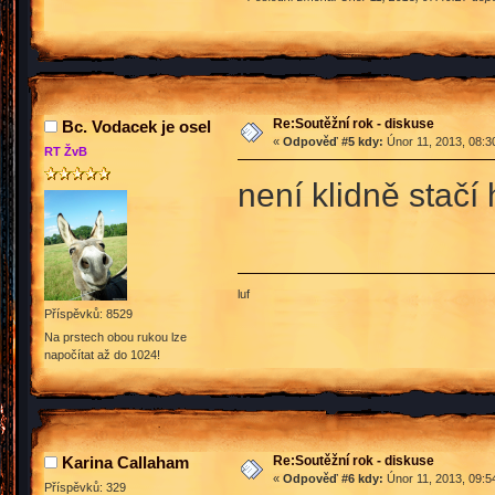
Re:Soutěžní rok - diskuse
Bc. Vodacek je osel
«
Odpověď #5 kdy:
Únor 11, 2013, 08:3
RT ŽvB
není klidně stačí
luf
Příspěvků: 8529
Na prstech obou rukou lze
napočítat až do 1024!
Re:Soutěžní rok - diskuse
Karina Callaham
«
Odpověď #6 kdy:
Únor 11, 2013, 09:5
Příspěvků: 329