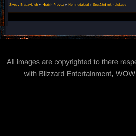
Život v Bradavicích
»
Hráči - Provoz
»
Herní události
»
Soutěžní rok - diskuse
All images are copyrighted to there respe
with Blizzard Entertainment, WOW: 