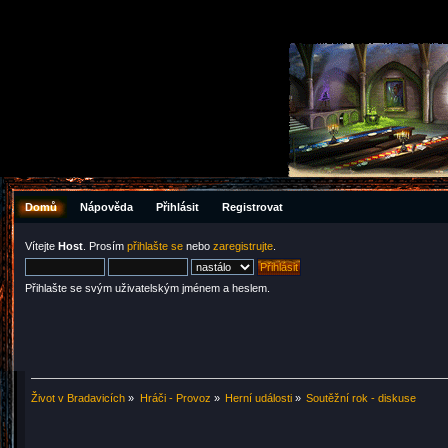
Domů
Nápověda
Přihlásit
Registrovat
Vítejte
Host
. Prosím
přihlašte se
nebo
zaregistrujte
.
Přihlašte se svým uživatelským jménem a heslem.
Život v Bradavicích
»
Hráči - Provoz
»
Herní události
»
Soutěžní rok - diskuse