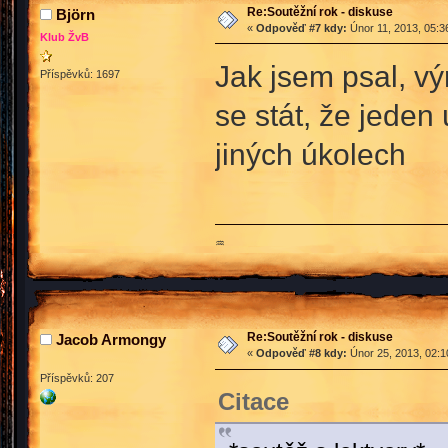
Re:Soutěžní rok - diskuse
Björn
«
Odpověď #7 kdy:
Únor 11, 2013, 05:3
Klub ŽvB
Jak jsem psal, v
Příspěvků: 1697
se stát, že jeden
jiných úkolech
♒
Re:Soutěžní rok - diskuse
Jacob Armongy
«
Odpověď #8 kdy:
Únor 25, 2013, 02:1
Příspěvků: 207
Citace