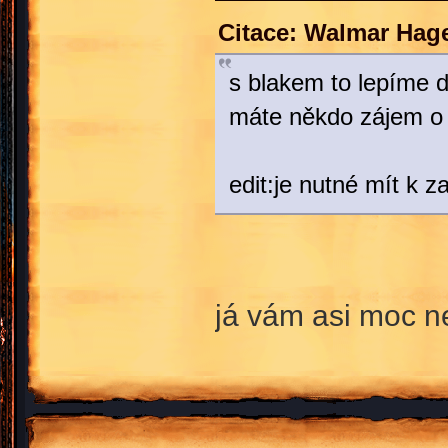
Citace: Walmar Hag
s blakem to lepíme d
máte někdo zájem o 
edit:je nutné mít k z
já vám asi moc ne