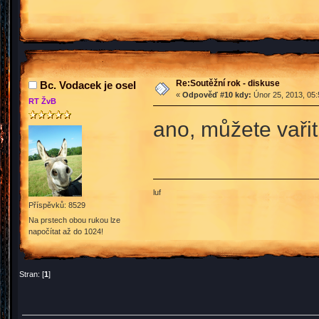
Re:Soutěžní rok - diskuse
Bc. Vodacek je osel
«
Odpověď #10 kdy:
Únor 25, 2013, 05:
RT ŽvB
ano, můžete vařit
luf
Příspěvků: 8529
Na prstech obou rukou lze
napočítat až do 1024!
Stran: [
1
]