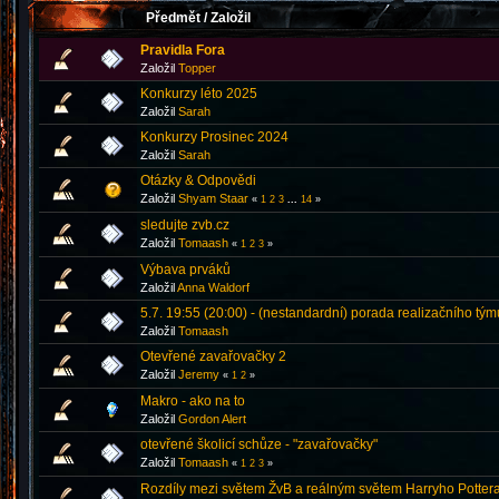
Předmět
/
Založil
Pravidla Fora
Založil
Topper
Konkurzy léto 2025
Založil
Sarah
Konkurzy Prosinec 2024
Založil
Sarah
Otázky & Odpovědi
Založil
Shyam Staar
«
1
2
3
...
14
»
sledujte zvb.cz
Založil
Tomaash
«
1
2
3
»
Výbava prváků
Založil
Anna Waldorf
5.7. 19:55 (20:00) - (nestandardní) porada realizačního tým
Založil
Tomaash
Otevřené zavařovačky 2
Založil
Jeremy
«
1
2
»
Makro - ako na to
Založil
Gordon Alert
otevřené školicí schůze - "zavařovačky"
Založil
Tomaash
«
1
2
3
»
Rozdíly mezi světem ŽvB a reálným světem Harryho Pottera