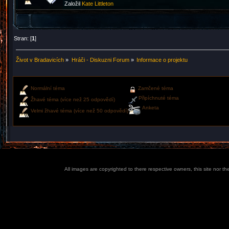
Založil
Kate Littleton
Stran: [
1
]
Život v Bradavicích
»
Hráči - Diskuzni Forum
»
Informace o projektu
Normální téma
Zamčené téma
Připíchnuté téma
Žhavé téma (více než 25 odpovědí)
Anketa
Velmi žhavé téma (více než 50 odpovědí)
All images are copyrighted to there respective owners, this site nor t