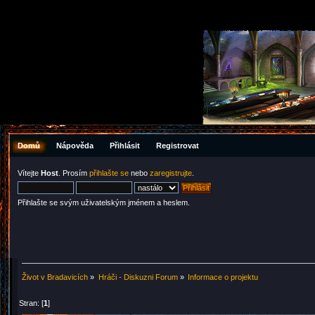
Domů
Nápověda
Přihlásit
Registrovat
Vítejte
Host
. Prosím
přihlašte se
nebo
zaregistrujte
.
Přihlašte se svým uživatelským jménem a heslem.
Život v Bradavicích
»
Hráči - Diskuzni Forum
»
Informace o projektu
Stran: [
1
]