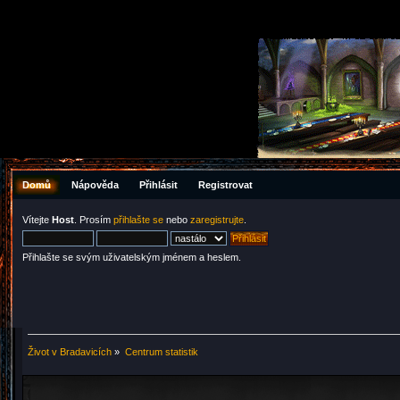
Domů
Nápověda
Přihlásit
Registrovat
Vítejte
Host
. Prosím
přihlašte se
nebo
zaregistrujte
.
Přihlašte se svým uživatelským jménem a heslem.
Život v Bradavicích
»
Centrum statistik