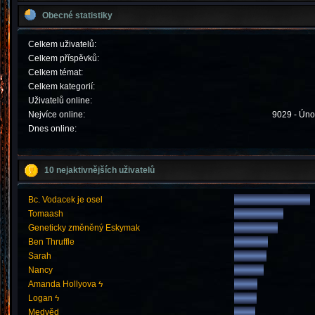
Obecné statistiky
Celkem uživatelů:
Celkem příspěvků:
Celkem témat:
Celkem kategorií:
Uživatelů online:
Nejvíce online:
9029 - Úno
Dnes online:
10 nejaktivnějších uživatelů
Bc. Vodacek je osel
Tomaash
Geneticky změněný Eskymak
Ben Thruffle
Sarah
Nancy
Amanda Hollyova ϟ
Logan ϟ
Medvěd