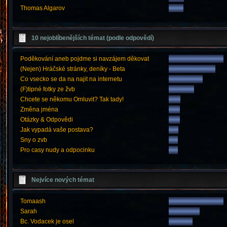
Thomas Algarov
10 nejoblíbenějších témat (podle odpovědí)
Poděkování aneb pojdme si navzájem děkovat
(Nejen) Hráčské stránky, deníky - Beta
Co vsecko se da na najit na internetu
(F)tipné fotky ze žvb
Chcete se někomu Omluvit? Tak tady!
Změna jména
Otázky & Odpovědi
Jak vypadá vaše postava?
Sny o zvb
Pro casy nudy a odpocinku
Nejvíce nových témat
Tomaash
Sarah
Bc. Vodacek je osel