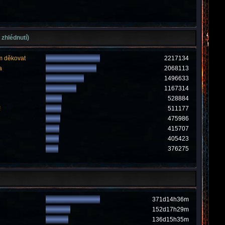
 zhlédnutí)
m děkovat
2217134
a
2068113
1496633
1167314
528884
!
511177
475986
415707
405423
376275
371d14h36m
152d17h29m
136d15h35m