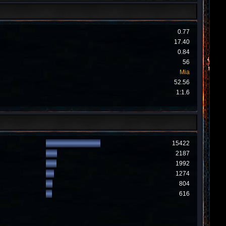
0.77
17.40
0.84
56
Mia
52.56
1:1.6
15422
2187
1992
1274
804
616