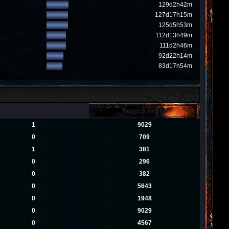
129d2h42m
127d17h15m
125d5h53m
112d13h49m
111d2h46m
92d22h14m
83d17h54m
Nových uživatelů
Nejvíce online
1
9029
0
709
1
381
0
296
0
382
0
5643
0
1948
0
9029
0
4567