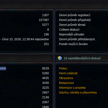
1307
Denní průměr registrací:
107387
Denní průměr příspěvků:
5377
Denní průměr témat:
8
Celkem diskuzí:
196
Nejnovější uživatel:
- Únor 15, 2026, 12:38:44 odpoledne
Denní průměr přihlášených:
251
Poměr mužů k ženám:
10 nejoblíbenějších diskuzí
8529
Pokec
5260
Herní události
4635
Obrazárna
3430
Betaprovoz
3225
Informace o projektu
2907
Návrhy, náměty a připomínky
2149
2067
1846