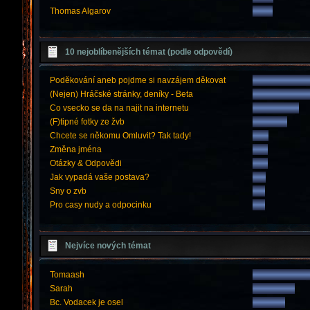
Thomas Algarov
10 nejoblíbenějších témat (podle odpovědí)
Poděkování aneb pojdme si navzájem děkovat
(Nejen) Hráčské stránky, deníky - Beta
Co vsecko se da na najit na internetu
(F)tipné fotky ze žvb
Chcete se někomu Omluvit? Tak tady!
Změna jména
Otázky & Odpovědi
Jak vypadá vaše postava?
Sny o zvb
Pro casy nudy a odpocinku
Nejvíce nových témat
Tomaash
Sarah
Bc. Vodacek je osel