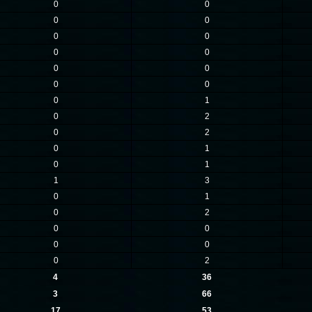
0
0
0
0
0
0
0
0
0
0
0
0
0
1
0
2
0
2
0
1
0
1
1
3
0
1
0
2
0
0
0
0
0
2
4
36
3
66
17
53