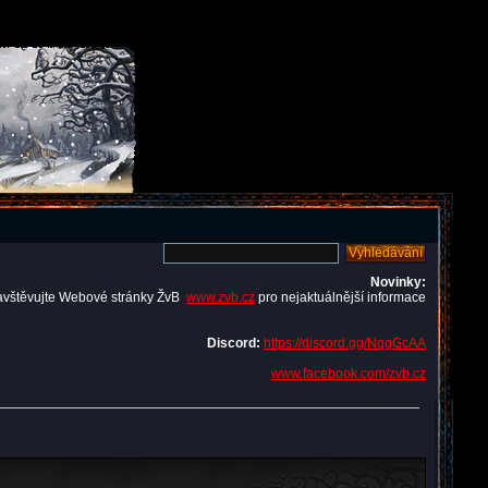
Novinky:
avštěvujte Webové stránky ŽvB
www.zvb.cz
pro nejaktuálnější informace
Discord:
https://discord.gg/NqqGcAA
www.facebook.com/zvb.cz