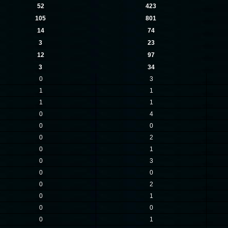
52
423
105
801
14
74
3
23
12
97
3
34
0
3
1
1
1
1
0
4
0
0
0
2
0
1
0
3
0
0
0
2
0
1
0
0
0
1