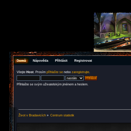
Domů
Nápověda
Přihlásit
Registrovat
Vítejte
Host
. Prosím
přihlašte se
nebo
zaregistrujte
.
Přihlašte se svým uživatelským jménem a heslem.
Život v Bradavicích
»
Centrum statistik