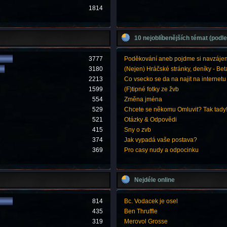
1814
10 nejoblíbenějších témat (podle
3777
Poděkování aneb pojdme si navzáje
3180
(Nejen) Hráčské stránky, deníky - Bet
2213
Co vsecko se da na najit na internetu
1599
(F)tipné fotky ze žvb
554
Změna jména
529
Chcete se někomu Omluvit? Tak tady
521
Otázky & Odpovědi
415
Sny o zvb
374
Jak vypadá vaše postava?
369
Pro casy nudy a odpocinku
Nejdéle online
814
Bc. Vodacek je osel
435
Ben Thruffle
319
Merovol Grosse