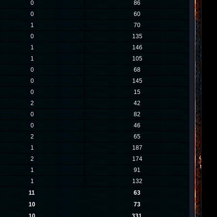
0
86
0
60
1
70
0
135
1
146
1
105
0
68
0
145
0
15
2
42
0
82
0
46
2
65
1
187
2
174
1
91
1
132
11
63
10
73
10
331