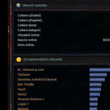
Obecné statistiky
Celkem uživatelů:
Celkem příspěvků:
Celkem témat:
Celkem kategorií:
Uživatelů online:
Nejvíce online:
9029 
Dnes online:
10 nejaktivnějších uživatelů
Bc. Vodacek je osel
Tomaash
Geneticky změněný Eskymak
Ben Thruffle
Sarah
Nancy
Amanda Hollyova ϟ
Logan ϟ
Medvěd