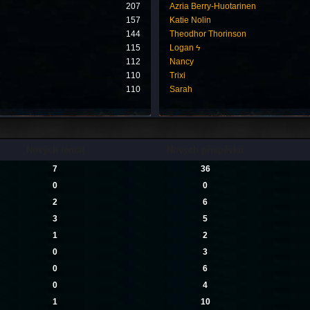
207
Azria Berry-Huotarinen
157
Katie Nolin
144
Theodhor Thorinson
115
Logan ϟ
112
Nancy
110
Trixi
110
Sarah
Nových témat
Nových příspěvků
7
36
0
0
2
6
3
5
1
2
0
3
0
6
0
4
1
10