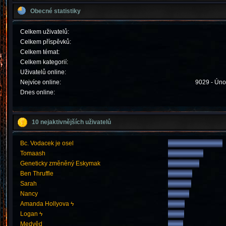
Obecné statistiky
Celkem uživatelů:
Celkem příspěvků:
Celkem témat:
Celkem kategorií:
Uživatelů online:
Nejvíce online:
9029 - Úno
Dnes online:
10 nejaktivnějších uživatelů
Bc. Vodacek je osel
Tomaash
Geneticky změněný Eskymak
Ben Thruffle
Sarah
Nancy
Amanda Hollyova ϟ
Logan ϟ
Medvěd