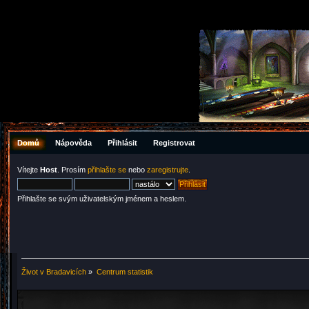
Domů
Nápověda
Přihlásit
Registrovat
Vítejte
Host
. Prosím
přihlašte se
nebo
zaregistrujte
.
Přihlašte se svým uživatelským jménem a heslem.
Život v Bradavicích
»
Centrum statistik