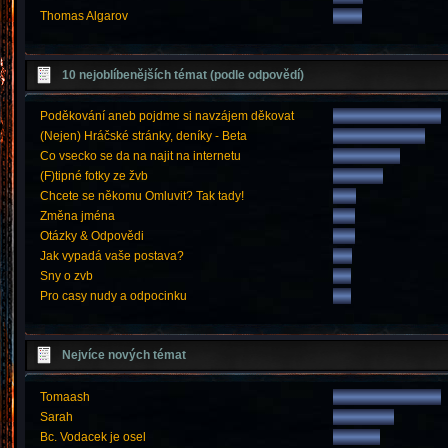
Thomas Algarov
10 nejoblíbenějších témat (podle odpovědí)
Poděkování aneb pojdme si navzájem děkovat
(Nejen) Hráčské stránky, deníky - Beta
Co vsecko se da na najit na internetu
(F)tipné fotky ze žvb
Chcete se někomu Omluvit? Tak tady!
Změna jména
Otázky & Odpovědi
Jak vypadá vaše postava?
Sny o zvb
Pro casy nudy a odpocinku
Nejvíce nových témat
Tomaash
Sarah
Bc. Vodacek je osel