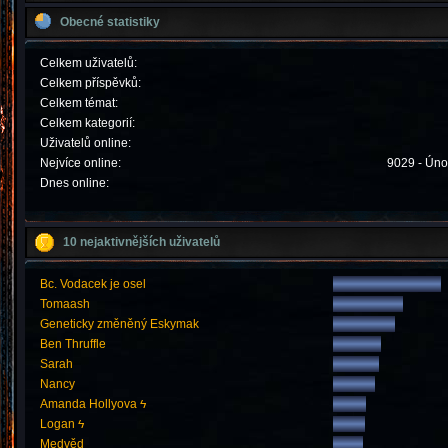
Obecné statistiky
Celkem uživatelů:
Celkem příspěvků:
Celkem témat:
Celkem kategorií:
Uživatelů online:
Nejvíce online:
9029 - Úno
Dnes online:
10 nejaktivnějších uživatelů
Bc. Vodacek je osel
Tomaash
Geneticky změněný Eskymak
Ben Thruffle
Sarah
Nancy
Amanda Hollyova ϟ
Logan ϟ
Medvěd