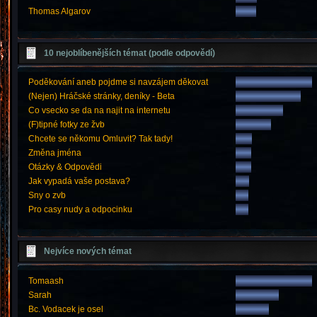
Thomas Algarov
10 nejoblíbenějších témat (podle odpovědí)
Poděkování aneb pojdme si navzájem děkovat
(Nejen) Hráčské stránky, deníky - Beta
Co vsecko se da na najit na internetu
(F)tipné fotky ze žvb
Chcete se někomu Omluvit? Tak tady!
Změna jména
Otázky & Odpovědi
Jak vypadá vaše postava?
Sny o zvb
Pro casy nudy a odpocinku
Nejvíce nových témat
Tomaash
Sarah
Bc. Vodacek je osel