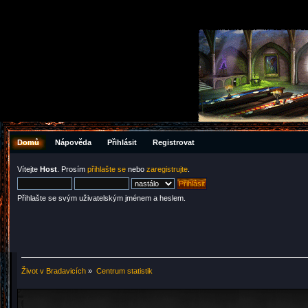
Domů
Nápověda
Přihlásit
Registrovat
Vítejte
Host
. Prosím
přihlašte se
nebo
zaregistrujte
.
Přihlašte se svým uživatelským jménem a heslem.
Život v Bradavicích
»
Centrum statistik