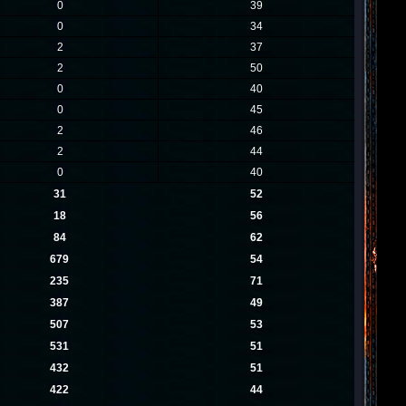
0
39
0
34
2
37
2
50
0
40
0
45
2
46
2
44
0
40
31
52
18
56
84
62
679
54
235
71
387
49
507
53
531
51
432
51
422
44