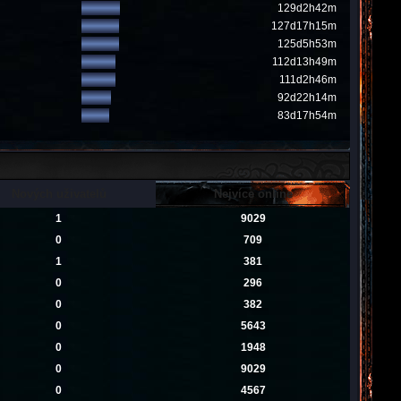
129d2h42m
127d17h15m
125d5h53m
112d13h49m
111d2h46m
92d22h14m
83d17h54m
Nových uživatelů
Nejvíce online
1
9029
0
709
1
381
0
296
0
382
0
5643
0
1948
0
9029
0
4567