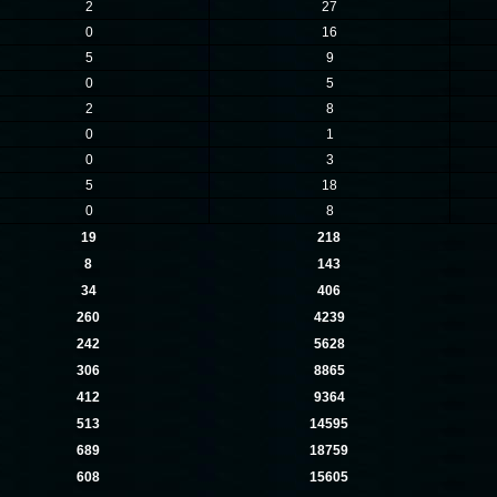
2
27
0
16
5
9
0
5
2
8
0
1
0
3
5
18
0
8
19
218
8
143
34
406
260
4239
242
5628
306
8865
412
9364
513
14595
689
18759
608
15605