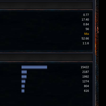
0.77
17.40
0.84
56
Mia
52.66
1:1.6
15422
2187
1992
1274
804
616