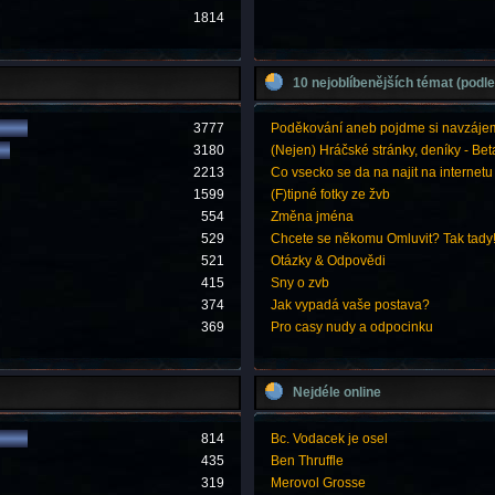
1814
10 nejoblíbenějších témat (podle
3777
Poděkování aneb pojdme si navzáje
3180
(Nejen) Hráčské stránky, deníky - Bet
2213
Co vsecko se da na najit na internetu
1599
(F)tipné fotky ze žvb
554
Změna jména
529
Chcete se někomu Omluvit? Tak tady
521
Otázky & Odpovědi
415
Sny o zvb
374
Jak vypadá vaše postava?
369
Pro casy nudy a odpocinku
Nejdéle online
814
Bc. Vodacek je osel
435
Ben Thruffle
319
Merovol Grosse