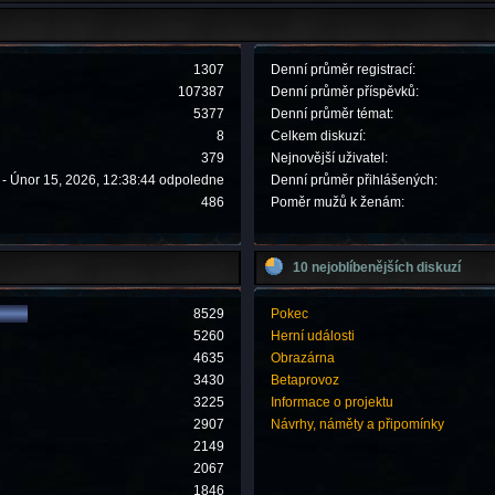
1307
Denní průměr registrací:
107387
Denní průměr příspěvků:
5377
Denní průměr témat:
8
Celkem diskuzí:
379
Nejnovější uživatel:
- Únor 15, 2026, 12:38:44 odpoledne
Denní průměr přihlášených:
486
Poměr mužů k ženám:
10 nejoblíbenějších diskuzí
8529
Pokec
5260
Herní události
4635
Obrazárna
3430
Betaprovoz
3225
Informace o projektu
2907
Návrhy, náměty a připomínky
2149
2067
1846