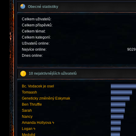
Obecné statistiky
Celkem uživatelů:
Celkem příspěvků:
Celkem témat:
Celkem kategorií:
Uživatelů online:
Nejvíce online:
9029 
Dnes online:
10 nejaktivnějších uživatelů
Bc. Vodacek je osel
Tomaash
Geneticky změněný Eskymak
Ben Thruffle
Sarah
Nancy
Amanda Hollyova ϟ
Logan ϟ
Medvěd