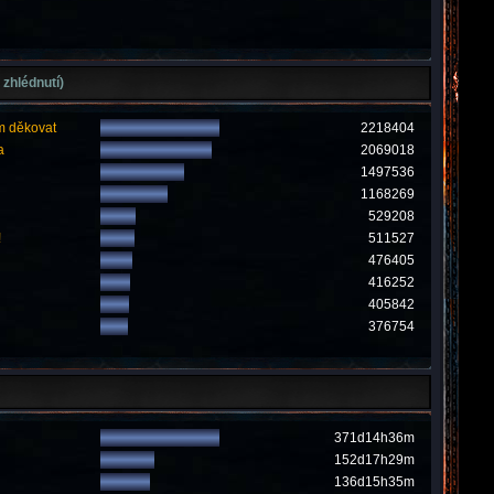
 zhlédnutí)
m děkovat
2218404
a
2069018
1497536
1168269
529208
!
511527
476405
416252
405842
376754
371d14h36m
152d17h29m
136d15h35m