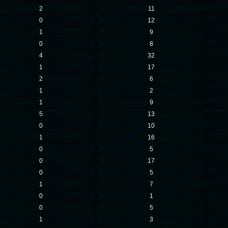
2
11
0
12
1
9
0
8
4
32
1
17
2
6
1
2
1
9
5
13
0
10
1
16
0
5
0
17
0
5
1
7
0
1
0
5
1
3