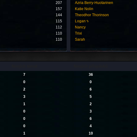
207
Azria Berry-Huotarinen
157
Katie Nolin
144
Theodhor Thorinson
115
Logan ϟ
112
Nancy
110
Trixi
110
Sarah
Nových témat
Nových příspěvků
7
36
0
0
2
6
3
5
1
2
0
3
0
6
0
4
1
10