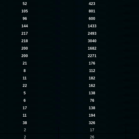
52
423
105
801
96
600
144
1433
217
2493
218
3040
200
1682
200
2271
21
176
8
112
11
182
22
162
5
138
6
76
17
138
11
194
38
326
2
17
2
26