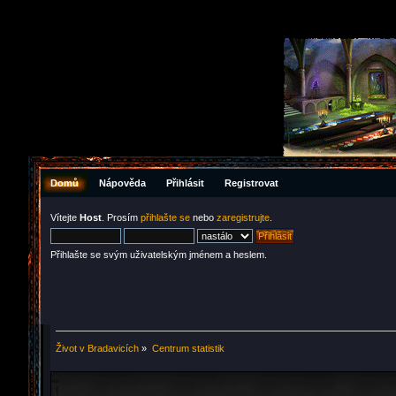
Domů
Nápověda
Přihlásit
Registrovat
Vítejte
Host
. Prosím
přihlašte se
nebo
zaregistrujte
.
Přihlašte se svým uživatelským jménem a heslem.
Život v Bradavicích
»
Centrum statistik