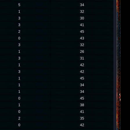
5
34
1
32
3
30
3
41
2
45
0
43
3
32
1
26
3
31
1
42
3
42
1
45
1
34
1
34
0
45
1
38
0
41
2
35
0
42