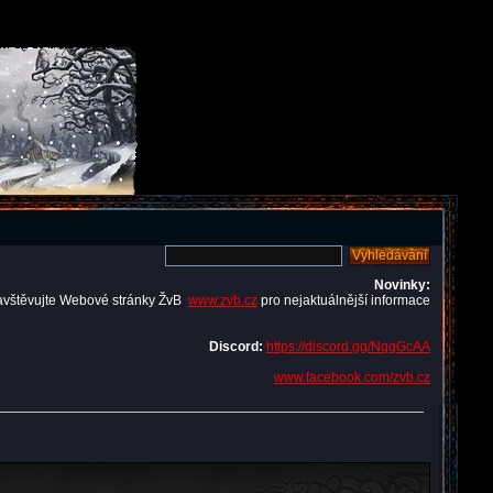
Novinky:
avštěvujte Webové stránky ŽvB
www.zvb.cz
pro nejaktuálnější informace
Discord:
https://discord.gg/NqqGcAA
www.facebook.com/zvb.cz