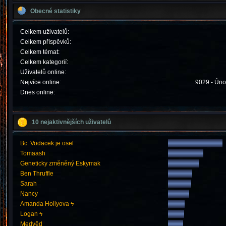
Obecné statistiky
Celkem uživatelů:
Celkem příspěvků:
Celkem témat:
Celkem kategorií:
Uživatelů online:
Nejvíce online:
9029 - Úno
Dnes online:
10 nejaktivnějších uživatelů
Bc. Vodacek je osel
Tomaash
Geneticky změněný Eskymak
Ben Thruffle
Sarah
Nancy
Amanda Hollyova ϟ
Logan ϟ
Medvěd