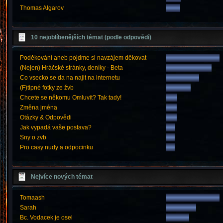
Thomas Algarov
10 nejoblíbenějších témat (podle odpovědí)
Poděkování aneb pojdme si navzájem děkovat
(Nejen) Hráčské stránky, deníky - Beta
Co vsecko se da na najit na internetu
(F)tipné fotky ze žvb
Chcete se někomu Omluvit? Tak tady!
Změna jména
Otázky & Odpovědi
Jak vypadá vaše postava?
Sny o zvb
Pro casy nudy a odpocinku
Nejvíce nových témat
Tomaash
Sarah
Bc. Vodacek je osel