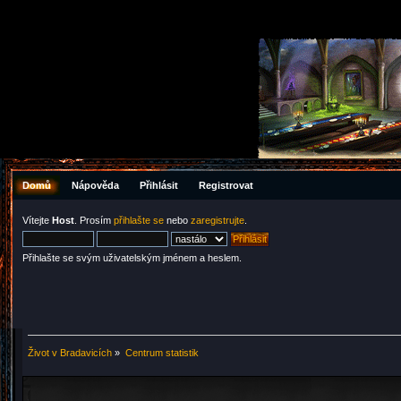
Domů
Nápověda
Přihlásit
Registrovat
Vítejte
Host
. Prosím
přihlašte se
nebo
zaregistrujte
.
Přihlašte se svým uživatelským jménem a heslem.
Život v Bradavicích
»
Centrum statistik