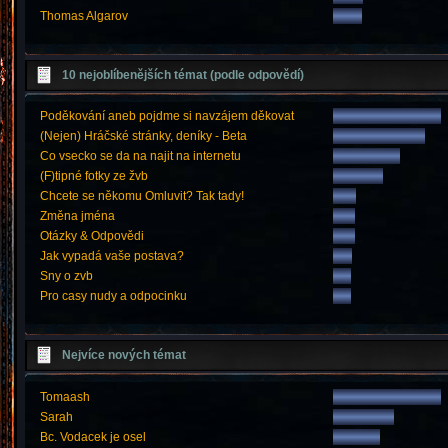
Thomas Algarov
10 nejoblíbenějších témat (podle odpovědí)
Poděkování aneb pojdme si navzájem děkovat
(Nejen) Hráčské stránky, deníky - Beta
Co vsecko se da na najit na internetu
(F)tipné fotky ze žvb
Chcete se někomu Omluvit? Tak tady!
Změna jména
Otázky & Odpovědi
Jak vypadá vaše postava?
Sny o zvb
Pro casy nudy a odpocinku
Nejvíce nových témat
Tomaash
Sarah
Bc. Vodacek je osel