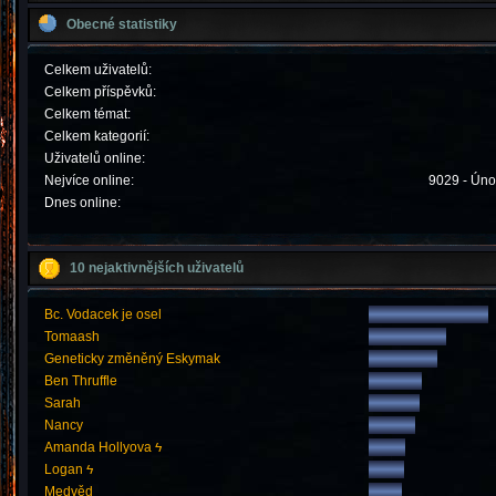
Obecné statistiky
Celkem uživatelů:
Celkem příspěvků:
Celkem témat:
Celkem kategorií:
Uživatelů online:
Nejvíce online:
9029 - Úno
Dnes online:
10 nejaktivnějších uživatelů
Bc. Vodacek je osel
Tomaash
Geneticky změněný Eskymak
Ben Thruffle
Sarah
Nancy
Amanda Hollyova ϟ
Logan ϟ
Medvěd