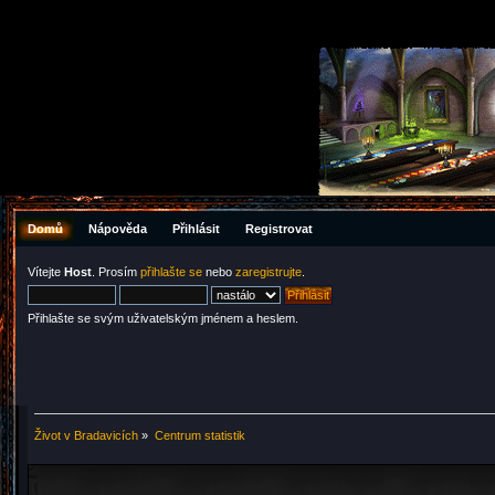
Domů
Nápověda
Přihlásit
Registrovat
Vítejte
Host
. Prosím
přihlašte se
nebo
zaregistrujte
.
Přihlašte se svým uživatelským jménem a heslem.
Život v Bradavicích
»
Centrum statistik