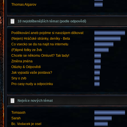
Thomas Algarov
10 nejoblíbenějších témat (podle odpovědí)
Poděkování aneb pojdme si navzájem děkovat
(Nejen) Hráčské stránky, deníky - Beta
Co vsecko se da na najit na internetu
(F)tipné fotky ze žvb
Chcete se někomu Omluvit? Tak tady!
Změna jména
Otázky & Odpovědi
Jak vypadá vaše postava?
Sny o zvb
Pro casy nudy a odpocinku
Nejvíce nových témat
Tomaash
Sarah
Bc. Vodacek je osel