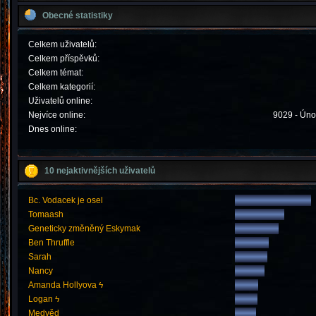
Obecné statistiky
Celkem uživatelů:
Celkem příspěvků:
Celkem témat:
Celkem kategorií:
Uživatelů online:
Nejvíce online:
9029 - Úno
Dnes online:
10 nejaktivnějších uživatelů
Bc. Vodacek je osel
Tomaash
Geneticky změněný Eskymak
Ben Thruffle
Sarah
Nancy
Amanda Hollyova ϟ
Logan ϟ
Medvěd