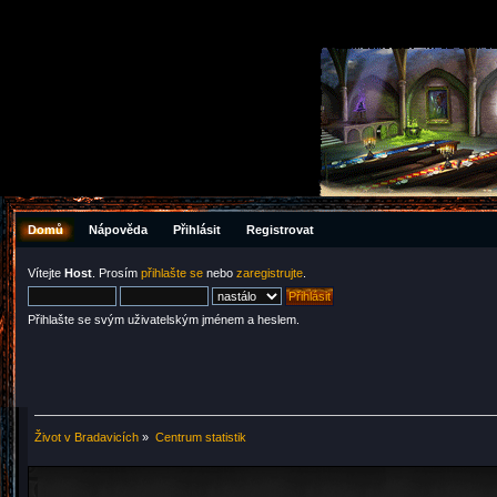
Domů
Nápověda
Přihlásit
Registrovat
Vítejte
Host
. Prosím
přihlašte se
nebo
zaregistrujte
.
Přihlašte se svým uživatelským jménem a heslem.
Život v Bradavicích
»
Centrum statistik