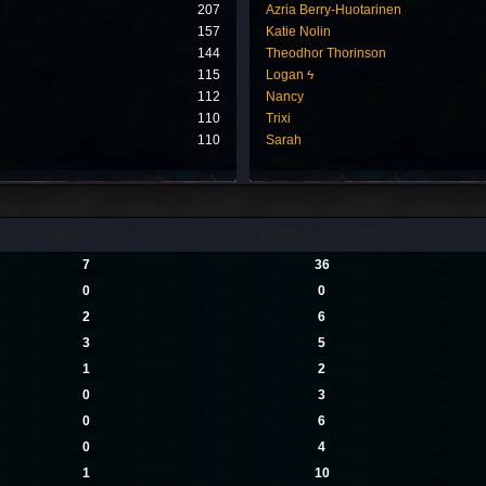
207
Azria Berry-Huotarinen
157
Katie Nolin
144
Theodhor Thorinson
115
Logan ϟ
112
Nancy
110
Trixi
110
Sarah
Nových témat
Nových příspěvků
7
36
0
0
2
6
3
5
1
2
0
3
0
6
0
4
1
10