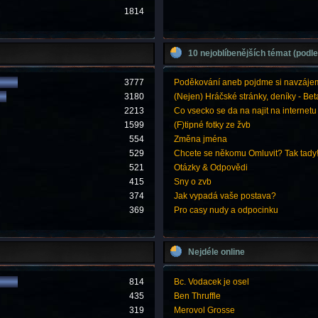
1814
10 nejoblíbenějších témat (podle
3777
Poděkování aneb pojdme si navzáje
3180
(Nejen) Hráčské stránky, deníky - Bet
2213
Co vsecko se da na najit na internetu
1599
(F)tipné fotky ze žvb
554
Změna jména
529
Chcete se někomu Omluvit? Tak tady
521
Otázky & Odpovědi
415
Sny o zvb
374
Jak vypadá vaše postava?
369
Pro casy nudy a odpocinku
Nejdéle online
814
Bc. Vodacek je osel
435
Ben Thruffle
319
Merovol Grosse