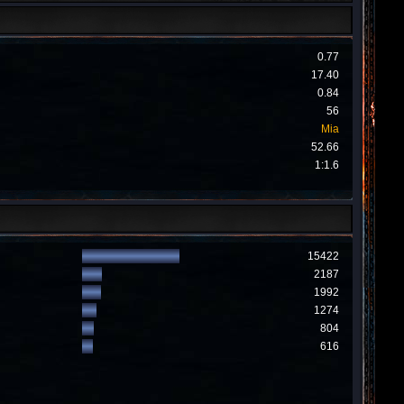
0.77
17.40
0.84
56
Mia
52.66
1:1.6
15422
2187
1992
1274
804
616