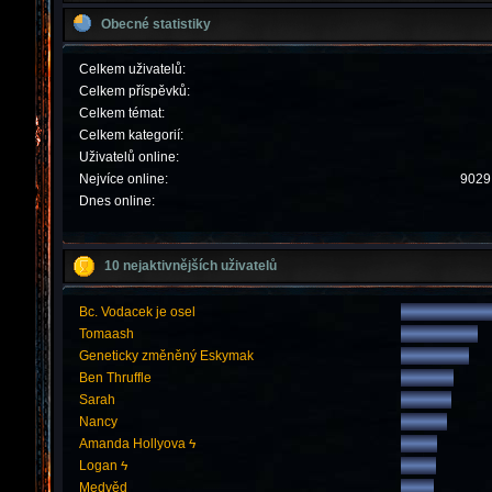
Obecné statistiky
Celkem uživatelů:
Celkem příspěvků:
Celkem témat:
Celkem kategorií:
Uživatelů online:
Nejvíce online:
9029 
Dnes online:
10 nejaktivnějších uživatelů
Bc. Vodacek je osel
Tomaash
Geneticky změněný Eskymak
Ben Thruffle
Sarah
Nancy
Amanda Hollyova ϟ
Logan ϟ
Medvěd