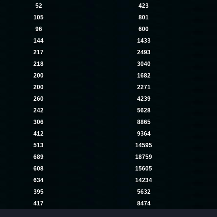
52
423
105
801
96
600
144
1433
217
2493
218
3040
200
1682
200
2271
260
4239
242
5628
306
8865
412
9364
513
14595
689
18759
608
15605
634
14234
395
5632
417
8474