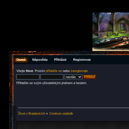
Domů
Nápověda
Přihlásit
Registrovat
Vítejte
Host
. Prosím
přihlašte se
nebo
zaregistrujte
.
Přihlašte se svým uživatelským jménem a heslem.
Život v Bradavicích
»
Centrum statistik