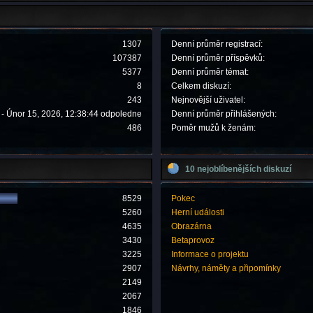
1307
Denní průměr registrací:
107387
Denní průměr příspěvků:
5377
Denní průměr témat:
8
Celkem diskuzí:
243
Nejnovější uživatel:
- Únor 15, 2026, 12:38:44 odpoledne
Denní průměr přihlášených:
486
Poměr mužů k ženám:
10 nejoblíbenějších diskuzí
8529
Pokec
5260
Herní události
4635
Obrazárna
3430
Betaprovoz
3225
Informace o projektu
2907
Návrhy, náměty a připomínky
2149
2067
1846