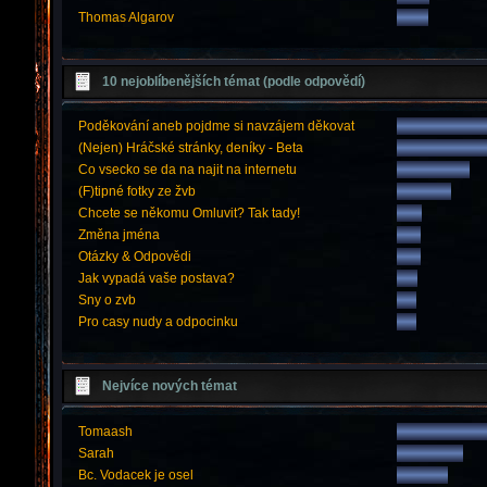
Thomas Algarov
10 nejoblíbenějších témat (podle odpovědí)
Poděkování aneb pojdme si navzájem děkovat
(Nejen) Hráčské stránky, deníky - Beta
Co vsecko se da na najit na internetu
(F)tipné fotky ze žvb
Chcete se někomu Omluvit? Tak tady!
Změna jména
Otázky & Odpovědi
Jak vypadá vaše postava?
Sny o zvb
Pro casy nudy a odpocinku
Nejvíce nových témat
Tomaash
Sarah
Bc. Vodacek je osel