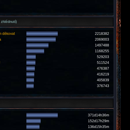
 zhlédnutí)
m děkovat
2218382
a
2069003
1497488
1168255
529203
!
511524
476387
416219
405839
376743
371d14h36m
152d17h29m
136d15h35m