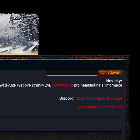
Novinky:
avštěvujte Webové stránky ŽvB
www.zvb.cz
pro nejaktuálnější informace
Discord:
https://discord.gg/NqqGcAA
www.facebook.com/zvb.cz