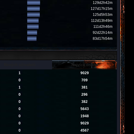
129d2h42m
127d17h15m
125d5h53m
112d13h49m
111d2h46m
92d22h14m
83d17h54m
Nových uživatelů
Nejvíce online
1
9029
0
709
1
381
0
296
0
382
0
5643
0
1948
0
9029
0
4567