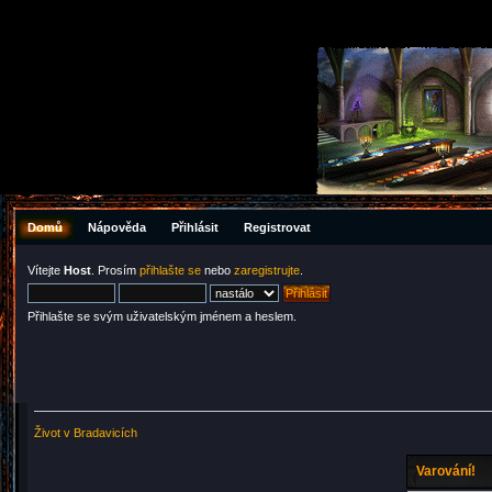
Domů
Nápověda
Přihlásit
Registrovat
Vítejte
Host
. Prosím
přihlašte se
nebo
zaregistrujte
.
Přihlašte se svým uživatelským jménem a heslem.
Život v Bradavicích
Varování!