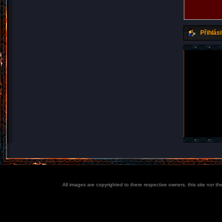
Přihlási
All images are copyrighted to there respective owners, this site nor t