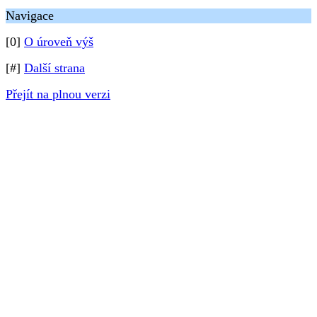
Navigace
[0]
O úroveň výš
[#]
Další strana
Přejít na plnou verzi