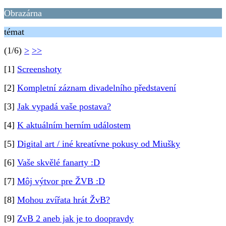
Obrazárna
témat
(1/6)
>
>>
[1]
Screenshoty
[2]
Kompletní záznam divadelního představení
[3]
Jak vypadá vaše postava?
[4]
K aktuálním herním událostem
[5]
Digital art / iné kreatívne pokusy od Miušky
[6]
Vaše skvělé fanarty :D
[7]
Môj výtvor pre ŽVB :D
[8]
Mohou zvířata hrát ŽvB?
[9]
ZvB 2 aneb jak je to doopravdy