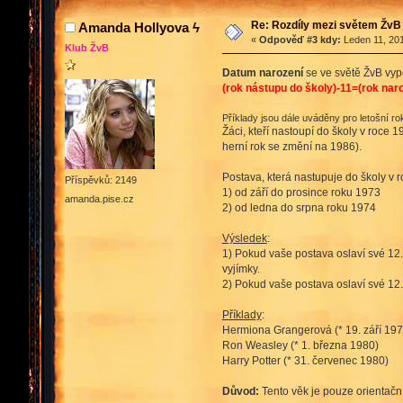
Re: Rozdíly mezi světem ŽvB 
Amanda Hollyova ϟ
«
Odpověď #3 kdy:
Leden 11, 201
Klub ŽvB
Datum narození
se ve světě ŽvB vyp
(rok nástupu do školy)-11=(rok naro
Příklady jsou dále uváděny pro letošní ro
Žáci, kteří nastoupí do školy v roce 
herní rok se změní na 1986).
Postava, která nastupuje do školy v r
Příspěvků: 2149
1) od září do prosince roku 1973
amanda.pise.cz
2) od ledna do srpna roku 1974
Výsledek
:
1) Pokud vaše postava oslaví své 12.n
vyjímky.
2) Pokud vaše postava oslaví své 12.n
Příklady
:
Hermiona Grangerová (* 19. září 197
Ron Weasley (* 1. března 1980)
Harry Potter (* 31. červenec 1980)
Důvod:
Tento věk je pouze orientačn