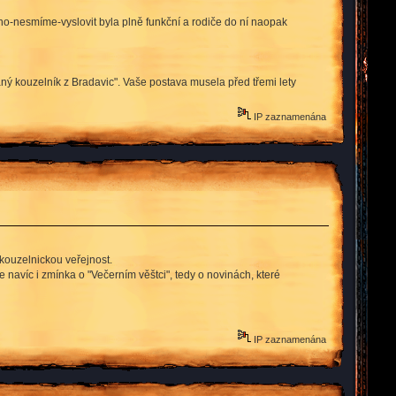
o-nesmíme-vyslovit byla plně funkční a rodiče do ní naopak
vaný kouzelník z Bradavic". Vaše postava musela před třemi lety
IP zaznamenána
kouzelnickou veřejnost.
e navíc i zmínka o "Večerním věštci", tedy o novinách, které
IP zaznamenána