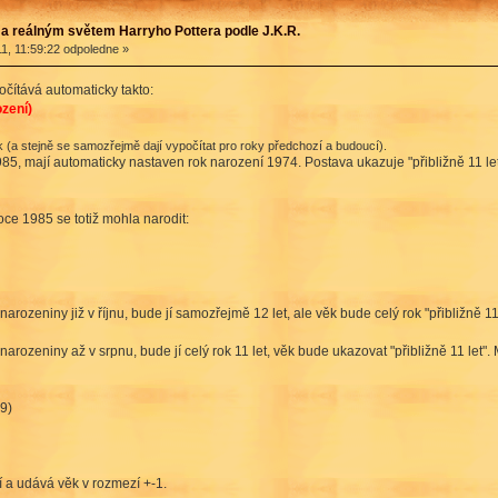
a reálným světem Harryho Pottera podle J.K.R.
1, 11:59:22 odpoledne »
očítává automaticky takto:
zení)
k (a stejně se samozřejmě dají vypočítat pro roky předchozí a budoucí).
1985, mají automaticky nastaven rok narození 1974. Postava ukazuje "přibližně 11 let"
oce 1985 se totiž mohla narodit:
arozeniny již v říjnu, bude jí samozřejmě 12 let, ale věk bude celý rok "přibližně 1
arozeniny až v srpnu, bude jí celý rok 11 let, věk bude ukazovat "přibližně 11 let"
9)
í a udává věk v rozmezí +-1.