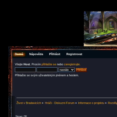
Domů
Nápověda
Přihlásit
Registrovat
Vítejte
Host
. Prosím
přihlašte se
nebo
zaregistrujte
.
Přihlašte se svým uživatelským jménem a heslem.
Život v Bradavicích
»
Hráči - Diskuzni Forum
»
Informace o projektu
»
Rozdíl
Stran: [
1
]