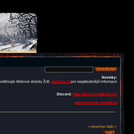
Novinky:
avštěvujte Webové stránky ŽvB
www.zvb.cz
pro nejaktuálnější informace
Discord:
https://discord.gg/NqqGcAA
www.facebook.com/zvb.cz
« předchozí
další »
TISK