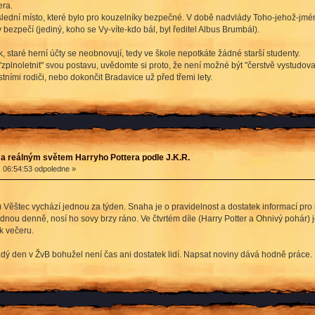
era.
lední místo, které bylo pro kouzelníky bezpečné. V době nadvlády Toho-jehož-jmén
v bezpečí (jediný, koho se Vy-víte-kdo bál, byl ředitel Albus Brumbál).
, staré herní účty se neobnovují, tedy ve škole nepotkáte žádné starší studenty.
li "zplnoletnit" svou postavu, uvědomte si proto, že není možné být "čerstvě vystudo
stními rodiči, nebo dokončit Bradavice už před třemi lety.
a reálným světem Harryho Pottera podle J.K.R.
, 06:54:53 odpoledne »
Věštec vychází jednou za týden. Snaha je o pravidelnost a dostatek informací pro 
dnou denně, nosí ho sovy brzy ráno. Ve čtvrtém díle (Harry Potter a Ohnivý pohár) j
k večeru.
dý den v ŽvB bohužel není čas ani dostatek lidí. Napsat noviny dává hodně práce.