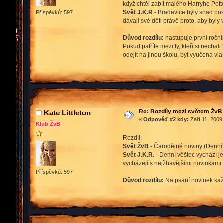
když chtěl zabít malého Harryho Pott
Svět J.K.R
- Bradavice byly snad pos
Příspěvků: 597
dávali své děti právě proto, aby byly 
Důvod rozdílu:
nastupuje první ročník
Pokud patříte mezi ty, kteří si necha
odejít na jinou školu, být vyučena vla
Re: Rozdíly mezi světem ŽvB 
Kate Littleton
«
Odpověď #2 kdy:
Září 11, 2009
Klub ŽvB
Rozdíl:
Svět ŽvB
- Čarodějné noviny (Denní) 
Svět J.K.R.
- Denní věštec vychází je
vycházejí s nejžhavějšími novinkami 
Příspěvků: 597
Důvod rozdílu:
Na psaní novinek kaž