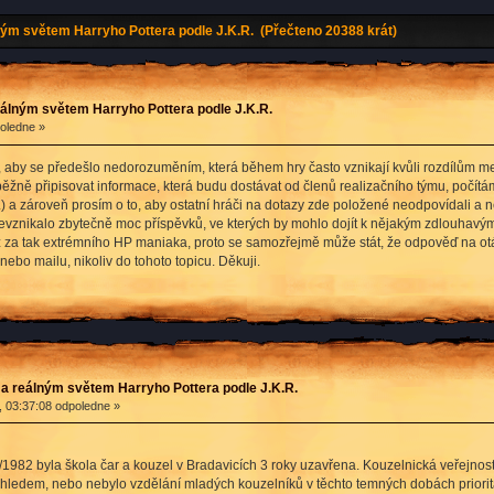
ým světem Harryho Pottera podle J.K.R. (Přečteno 20388 krát)
álným světem Harryho Pottera podle J.K.R.
poledne »
, aby se předešlo nedorozuměním, která během hry často vznikají kvůli rozdílům mez
žně připisovat informace, která budu dostávat od členů realizačního týmu, počítám
) a zároveň prosím o to, aby ostatní hráči na dotazy zde položené neodpovídali a
nevznikalo zbytečně moc příspěvků, ve kterých by mohlo dojít k nějakým zdlouhavý
ž za tak extrémního HP maniaka, proto se samozřejmě může stát, že odpověď na ot
nebo mailu, nikoliv do tohoto topicu. Děkuji.
a reálným světem Harryho Pottera podle J.K.R.
, 03:37:08 odpoledne »
1982 byla škola čar a kouzel v Bradavicích 3 roky uzavřena. Kouzelnická veřejnost
ohledem, nebo nebylo vzdělání mladých kouzelníků v těchto temných dobách priorita.