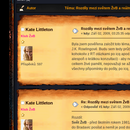
Autor
Téma: Rozdíly mezi světem ŽvB a reáln
Rozdíly mezi světem ŽvB a re
Kate Littleton
«
kdy:
Září 02, 2009, 03:25:35 od
Klub ŽvB
Byla jsem pověřena založit toto téma
J.K. Rowlingové. Budu sem tedy průbě
kohokoliv z RT otázkami po icq apod.
alespoň o krátkou konzultaci) - aby 
celkem živé paměti, nepovažuji se a
Příspěvků: 597
všechny připomínky do pošty, po icq, 
Re: Rozdíly mezi světem ŽvB 
Kate Littleton
«
Odpověď #1 kdy:
Září 02, 2009
Klub ŽvB
Rozdíl:
Svět ŽvB
- před školním rokem 1981/
do Bradavic posílat a nemít je pod d