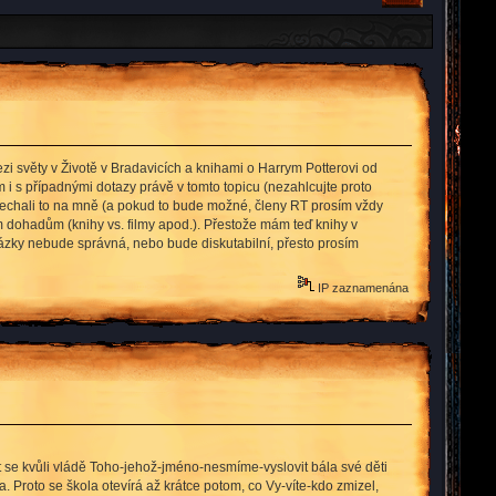
i světy v Životě v Bradavicích a knihami o Harrym Potterovi od
 i s případnými dotazy právě v tomto topicu (nezahlcujte proto
 nechali to na mně (a pokud to bude možné, členy RT prosím vždy
m dohadům (knihy vs. filmy apod.). Přestože mám teď knihy v
ázky nebude správná, nebo bude diskutabilní, přesto prosím
IP zaznamenána
 se kvůli vládě Toho-jehož-jméno-nesmíme-vyslovit bála své děti
 Proto se škola otevírá až krátce potom, co Vy-víte-kdo zmizel,