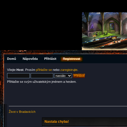
Domů
Nápověda
Přihlásit
Registrovat
Vítejte
Host
. Prosím
přihlašte se
nebo
zaregistrujte
.
Přihlašte se svým uživatelským jménem a heslem.
Život v Bradavicích
Nastala chyba!