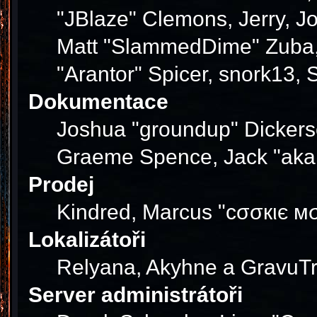
"JBlaze" Clemons, Jerry, J
Matt "SlammedDime" Zuba, 
"Arantor" Spicer, snork13,
Dokumentace
Joshua "groundup" Dickerson
Graeme Spence, Jack "akab
Prodej
Kindred, Marcus "cσσкιє мσ
Lokalizátoři
Relyana, Akyhne a GravuT
Server administrátoři