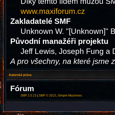
Díky těmto lidem můžou SMF
www.maxiforum.cz
Zakladatelé SMF
Unknown W. "[Unknown]" B
Původní manažéři projektu
Jeff Lewis, Joseph Fung a
A pro všechny, na které jsme
Autorská práva
Fórum
SMF 2.0.15
|
SMF © 2015
,
Simple Machines