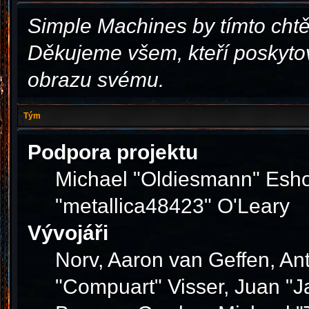
Simple Machines by tímto cht
Děkujeme všem, kteří poskytov
obrazu svému.
Tým
Podpora projektu
Michael "Oldiesmann" Esho
"metallica48423" O'Leary
Vývojáři
Norv, Aaron van Geffen, Ant
"Compuart" Visser, Juan "