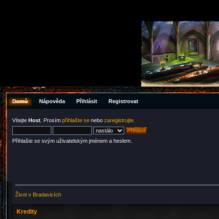
Domů
Nápověda
Přihlásit
Registrovat
Vítejte
Host
. Prosím
přihlašte se
nebo
zaregistrujte
.
Přihlašte se svým uživatelským jménem a heslem.
Život v Bradavicích
Kredity