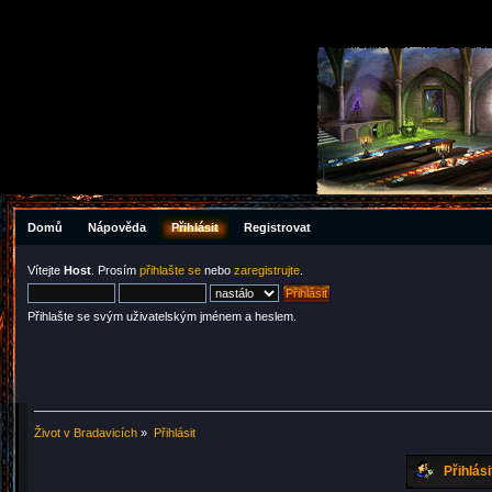
Domů
Nápověda
Přihlásit
Registrovat
Vítejte
Host
. Prosím
přihlašte se
nebo
zaregistrujte
.
Přihlašte se svým uživatelským jménem a heslem.
Život v Bradavicích
»
Přihlásit
Přihlási