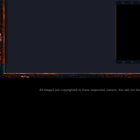
All images are copyrighted to there respective owners, this site nor t