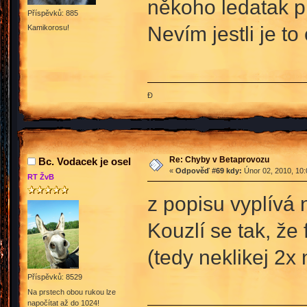
někoho ledatak pí
Příspěvků: 885
Nevím jestli je t
Kamikorosu!
Đ
Re: Chyby v Betaprovozu
Bc. Vodacek je osel
«
Odpověď #69 kdy:
Únor 02, 2010, 10:
RT ŽvB
z popisu vyplívá 
Kouzlí se tak, že
(tedy neklikej 2x
Příspěvků: 8529
Na prstech obou rukou lze
napočítat až do 1024!