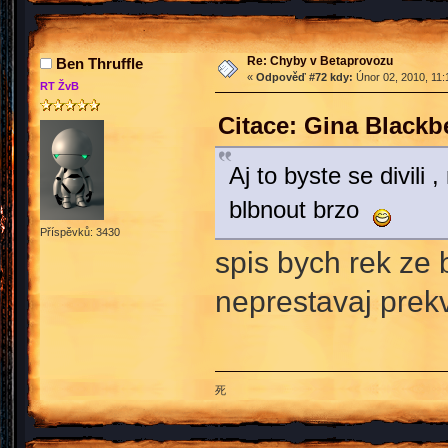
Re: Chyby v Betaprovozu
Ben Thruffle
«
Odpověď #72 kdy:
Únor 02, 2010, 11:
RT ŽvB
Citace: Gina Blackb
Aj to byste se divili
blbnout brzo
Příspěvků: 3430
spis bych rek ze 
neprestavaj prek
死