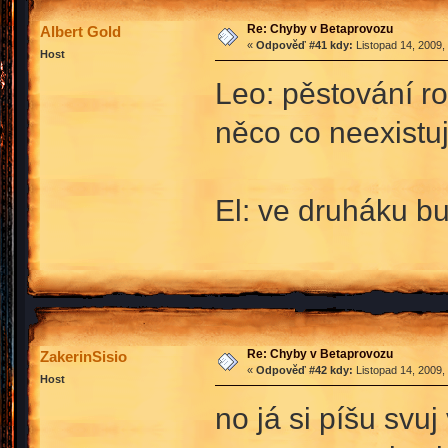
Re: Chyby v Betaprovozu
Albert Gold
«
Odpověď #41 kdy:
Listopad 14, 2009,
Host
Leo: pěstování ro
něco co neexistuj
El: ve druháku bu
Re: Chyby v Betaprovozu
ZakerinSisio
«
Odpověď #42 kdy:
Listopad 14, 2009,
Host
no já si píšu svuj