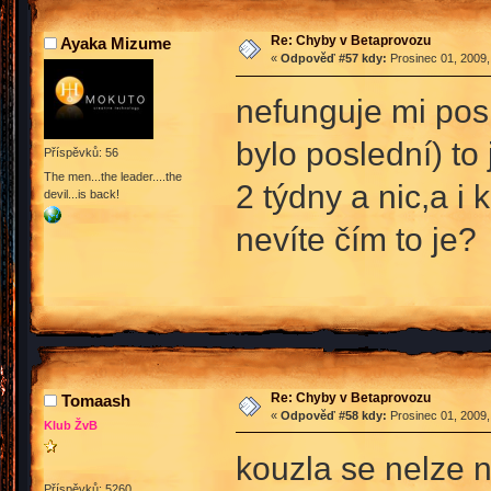
Re: Chyby v Betaprovozu
Ayaka Mizume
«
Odpověď #57 kdy:
Prosinec 01, 2009,
nefunguje mi pos
bylo poslední) t
Příspěvků: 56
The men...the leader....the
2 týdny a nic,a i 
devil...is back!
nevíte čím to je?
Re: Chyby v Betaprovozu
Tomaash
«
Odpověď #58 kdy:
Prosinec 01, 2009,
Klub ŽvB
kouzla se nelze na
Příspěvků: 5260