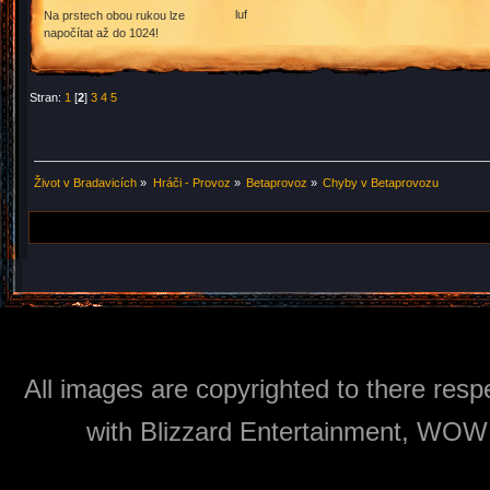
luf
Na prstech obou rukou lze
napočítat až do 1024!
Stran:
1
[
2
]
3
4
5
Život v Bradavicích
»
Hráči - Provoz
»
Betaprovoz
»
Chyby v Betaprovozu
All images are copyrighted to there respe
with Blizzard Entertainment, WOW: 