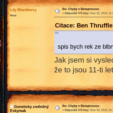
Re: Chyby v Betaprovozu
Lily Blackberry
«
Odpověď #73 kdy:
Únor 02, 2010, 11:
Host
Citace: Ben Thruffl
spis bych rek ze blb
Jak jsem si vysle
že to jsou 11-ti let
Re: Chyby v Betaprovozu
Geneticky změněný
Eskymak
«
Odpověď #74 kdy:
Únor 03, 2010, 01: