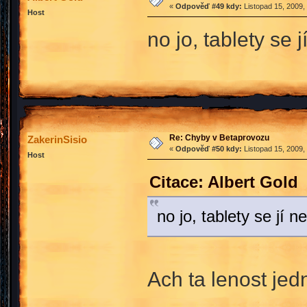
«
Odpověď #49 kdy:
Listopad 15, 2009,
Host
no jo, tablety se 
Re: Chyby v Betaprovozu
ZakerinSisio
«
Odpověď #50 kdy:
Listopad 15, 2009,
Host
Citace: Albert Gold
no jo, tablety se jí n
Ach ta lenost jed