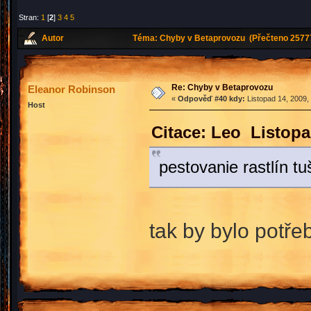
Stran:
1
[
2
]
3
4
5
Autor
Téma: Chyby v Betaprovozu (Přečteno 25777
Re: Chyby v Betaprovozu
Eleanor Robinson
«
Odpověď #40 kdy:
Listopad 14, 2009,
Host
Citace: Leo Listopa
pestovanie rastlín tu
tak by bylo potře