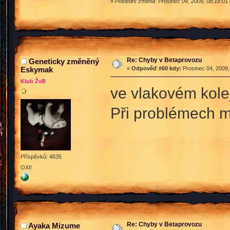
«
Poslední změna: Prosinec 04, 2009, 08:18:01 
Re: Chyby v Betaprovozu
Geneticky změněný
Eskymak
«
Odpověď #60 kdy:
Prosinec 04, 2009,
Klub ŽvB
ve vlakovém kolej
Při problémech 
Příspěvků: 4635
OXI!
Re: Chyby v Betaprovozu
Ayaka Mizume