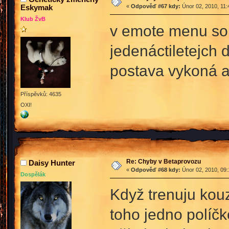
Eskymak
«
Odpověď #67 kdy:
Únor 02, 2010, 11:
Klub ŽvB
v emote menu sou 
jedenáctiletejch 
postava vykoná 
Příspěvků: 4635
OXI!
Re: Chyby v Betaprovozu
Daisy Hunter
«
Odpověď #68 kdy:
Únor 02, 2010, 09:
Dospělák
Když trenuju kouz
toho jedno políčk