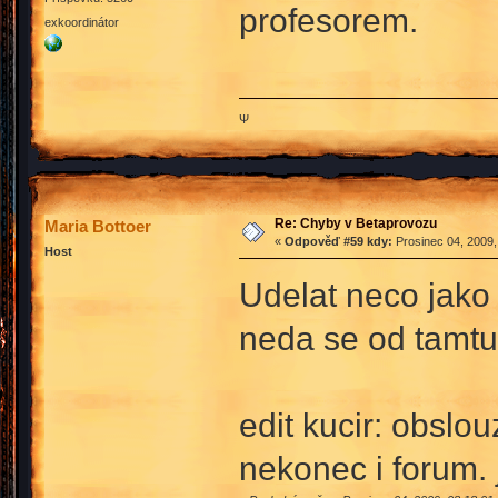
profesorem.
exkoordinátor
Ψ
Re: Chyby v Betaprovozu
Maria Bottoer
«
Odpověď #59 kdy:
Prosinec 04, 2009,
Host
Udelat neco ja
neda se od tamtu
edit kucir: obsl
nekonec i forum. 