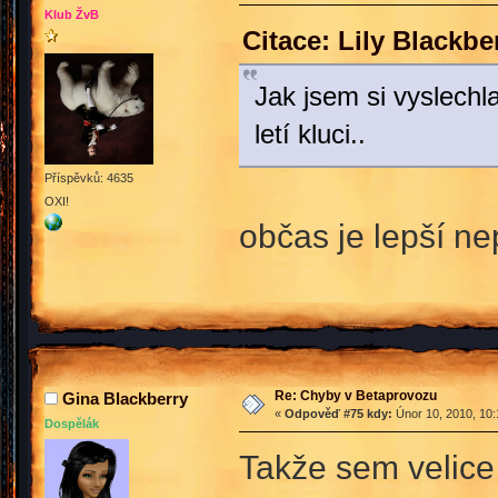
Klub ŽvB
Citace: Lily Blackb
Jak jsem si vyslechla
letí kluci..
Příspěvků: 4635
OXI!
občas je lepší n
Re: Chyby v Betaprovozu
Gina Blackberry
«
Odpověď #75 kdy:
Únor 10, 2010, 10:
Dospělák
Takže sem velice