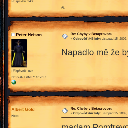
Příspěvků: 3430
死
Re: Chyby v Betaprovozu
Peter Heison
«
Odpověď #46 kdy:
Listopad 15, 2009,
Napadlo mě že by 
Příspěvků: 169
HEISON FAMILY 4EVER!!
Re: Chyby v Betaprovozu
Albert Gold
«
Odpověď #47 kdy:
Listopad 15, 2009,
Host
madam Pomfreyová