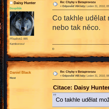
Re: Chyby v Betaprovozu
Daisy Hunter
«
Odpověď #64 kdy:
Leden 31, 2010, 05
Dospělák
Co takhle udělat
nebo tak něco.
Příspěvků: 885
Kamikorosu!
Đ
Re: Chyby v Betaprovozu
Daniel Black
«
Odpověď #65 kdy:
Leden 31, 2010, 06
Host
Citace: Daisy Hunte
Co takhle udělat mož