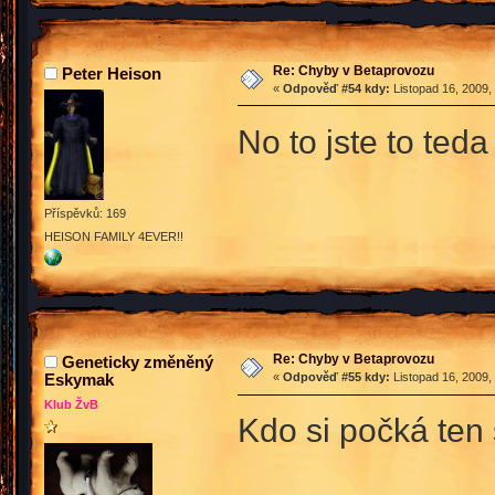
Re: Chyby v Betaprovozu
Peter Heison
«
Odpověď #54 kdy:
Listopad 16, 2009,
No to jste to ted
Příspěvků: 169
HEISON FAMILY 4EVER!!
Re: Chyby v Betaprovozu
Geneticky změněný
Eskymak
«
Odpověď #55 kdy:
Listopad 16, 2009,
Klub ŽvB
Kdo si počká ten