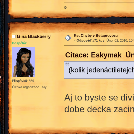
Đ
Re: Chyby v Betaprovozu
Gina Blackberry
«
Odpověď #71 kdy:
Únor 02, 2010, 10:
Dospělák
Citace: Eskymak Ún
(kolik jedenáctiletej
Příspěvků: 569
Členka organizace Tally
Aj to byste se div
dobe decka zacin