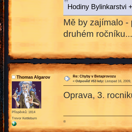
Hodiny Bylinkarstvi +
Mě by zajímalo - 
druhém ročníku..
Re: Chyby v Betaprovozu
Thomas Algarov
«
Odpověď #53 kdy:
Listopad 16, 2009,
Oprava, 3. rocni
Příspěvků: 1814
Trevor Kettleburn
®