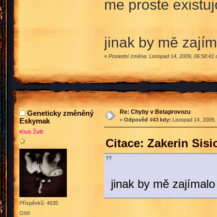
me proste existu
jinak by mě zají
«
Poslední změna: Listopad 14, 2009, 06:58:41 
Re: Chyby v Betaprovozu
Geneticky změněný
Eskymak
«
Odpověď #43 kdy:
Listopad 14, 2009,
Klub ŽvB
Citace: Zakerin Sis
jinak by mě zajímal
Příspěvků: 4635
OXI!