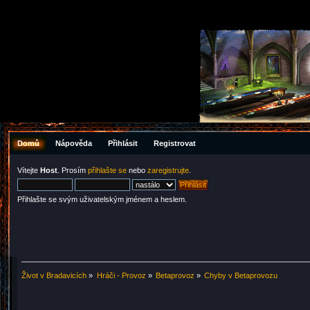
Domů
Nápověda
Přihlásit
Registrovat
Vítejte
Host
. Prosím
přihlašte se
nebo
zaregistrujte
.
Přihlašte se svým uživatelským jménem a heslem.
Život v Bradavicích
»
Hráči - Provoz
»
Betaprovoz
»
Chyby v Betaprovozu