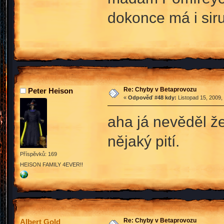
dokonce má i sir
Re: Chyby v Betaprovozu
Peter Heison
«
Odpověď #48 kdy:
Listopad 15, 2009,
aha já nevěděl že
nějaký pití.
Příspěvků: 169
HEISON FAMILY 4EVER!!
Re: Chyby v Betaprovozu
Albert Gold