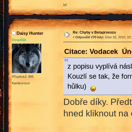
luf
Re: Chyby v Betaprovozu
Daisy Hunter
«
Odpověď #70 kdy:
Únor 02, 2010, 10:
Dospělák
Citace: Vodacek Úno
z popisu vyplívá násl
Kouzlí se tak, že for
Příspěvků: 885
Kamikorosu!
hůlku)
Dobře díky. Předt
hned kliknout na 