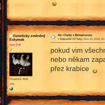
Re: Chyby v Betaprovozu
Geneticky změněný
Eskymak
«
Odpověď #77 kdy:
Únor 10, 2010, 10:
Klub ŽvB
pokud vim všechny
nebo někam zapad
přez krabice
Příspěvků: 4635
OXI!