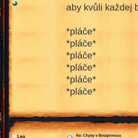
aby kvůli každej 
*pláče*
*pláče*
*pláče*
*pláče*
*pláče*
*pláče*
Re: Chyby v Betaprovozu
Leo