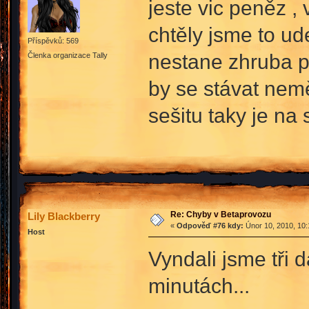
jeste vic peněz ,
chtěly jsme to ud
Příspěvků: 569
nestane zhruba p
Členka organizace Tally
by se stávat nemě
sešitu taky je na
Re: Chyby v Betaprovozu
Lily Blackberry
«
Odpověď #76 kdy:
Únor 10, 2010, 10:
Host
Vyndali jsme tři d
minutách...