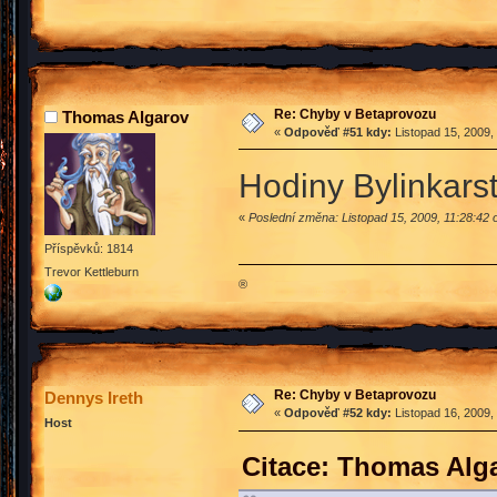
Re: Chyby v Betaprovozu
Thomas Algarov
«
Odpověď #51 kdy:
Listopad 15, 2009,
Hodiny Bylinkarstv
«
Poslední změna: Listopad 15, 2009, 11:28:42 
Příspěvků: 1814
Trevor Kettleburn
®
Re: Chyby v Betaprovozu
Dennys Ireth
«
Odpověď #52 kdy:
Listopad 16, 2009,
Host
Citace: Thomas Alga