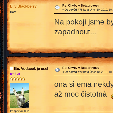
Re: Chyby v Betaprovozu
Lily Blackberry
«
Odpověď #78 kdy:
Únor 10, 2010, 10:
Host
Na pokoji jsme b
zapadnout...
Re: Chyby v Betaprovozu
Bc. Vodacek je osel
«
Odpověď #79 kdy:
Únor 10, 2010, 10:
RT ŽvB
ona si ema nekdy
až moc čistotná
Příspěvků: 8529