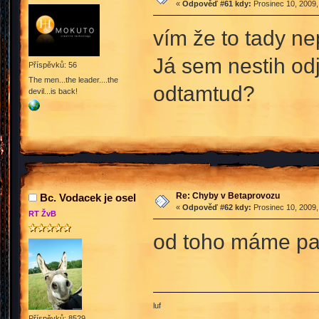
«
Odpověď #61 kdy:
Prosinec 10, 2009,
vím že to tady ne
Já sem nestih odj
Příspěvků: 56
The men...the leader....the
odtamtud?
devil...is back!
Re: Chyby v Betaprovozu
Bc. Vodacek je osel
«
Odpověď #62 kdy:
Prosinec 10, 2009,
RT ŽvB
od toho máme p
luf
Příspěvků: 8529