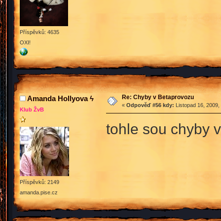
Příspěvků: 4635
OXI!
Re: Chyby v Betaprovozu
Amanda Hollyova ϟ
«
Odpověď #56 kdy:
Listopad 16, 2009,
Klub ŽvB
tohle sou chyby v
Příspěvků: 2149
amanda.pise.cz