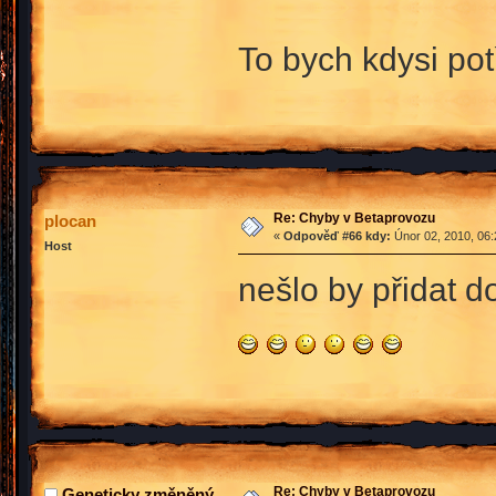
To bych kdysi po
Re: Chyby v Betaprovozu
plocan
«
Odpověď #66 kdy:
Únor 02, 2010, 06:
Host
nešlo by přidat
Re: Chyby v Betaprovozu
Geneticky změněný