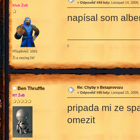
«
Odpověď #44 kdy:
Listopad 14, 2009,
Klub ŽvB
napísal som albe
‡
Příspěvků: 1001
Ži a nechaj žiť!
Re: Chyby v Betaprovozu
Ben Thruffle
«
Odpověď #45 kdy:
Listopad 15, 2009,
RT ŽvB
pripada mi ze spa
omezit