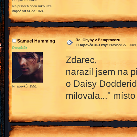
Na prstech obou rukou lze
napočítat až do 1024!
Re: Chyby v Betaprovozu
Samuel Humming
«
Odpověď #63 kdy:
Prosinec 27, 2009,
Dospělák
Zdarec,
narazil jsem na p
o Daisy Dodderidg
Příspěvků: 1551
milovala..." místo