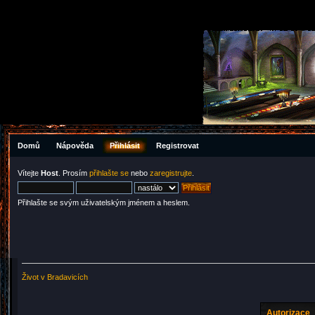
Domů
Nápověda
Přihlásit
Registrovat
Vítejte
Host
. Prosím
přihlašte se
nebo
zaregistrujte
.
Přihlašte se svým uživatelským jménem a heslem.
Život v Bradavicích
Autorizace