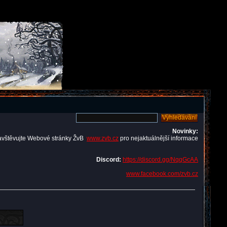
Novinky:
avštěvujte Webové stránky ŽvB
www.zvb.cz
pro nejaktuálnější informace
Discord:
https://discord.gg/NqqGcAA
www.facebook.com/zvb.cz