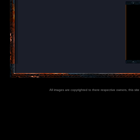
All images are copyrighted to there respective owners, this sit