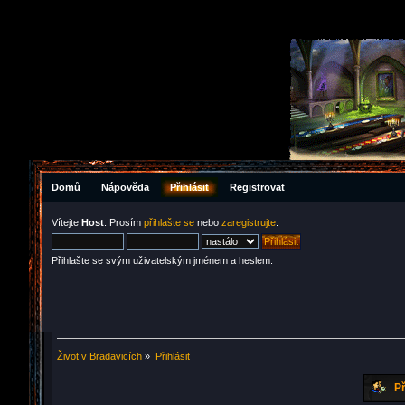
Domů
Nápověda
Přihlásit
Registrovat
Vítejte
Host
. Prosím
přihlašte se
nebo
zaregistrujte
.
Přihlašte se svým uživatelským jménem a heslem.
Život v Bradavicích
»
Přihlásit
Př