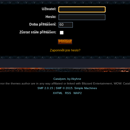
Uživatel:
Heslo:
Doba přihlášení:
Zůstat stále přihlášen:
Zapomněli jste heslo?
Catalysm, by Akyhne
e nor the themes author are in any way affiliated or linked with Blizzard Entertainment, WOW: Cata
SMF 2.0.15
|
SMF © 2015
,
Simple Machines
XHTML
RSS
WAP2