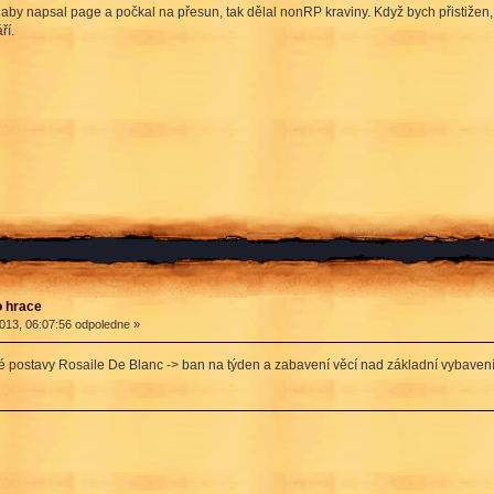
o aby napsal page a počkal na přesun, tak dělal nonRP kraviny. Když bych přistižen,
ří.
o hrace
013, 06:07:56 odpoledne »
é postavy Rosaile De Blanc -> ban na týden a zabavení věcí nad základní vybavení (