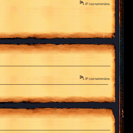
IP zaznamenána
IP zaznamenána