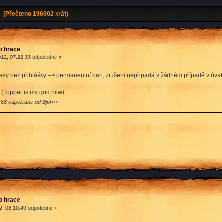
e (Přečteno 196902 krát)
ro hrace
12, 07:22:33 odpoledne »
avy bez přihlášky --> permanentní ban, zrušení nepřipadá v žádném případě v úva
! (Topper is my god now)
:58 odpoledne od Björn
»
ro hrace
2, 08:10:49 odpoledne »