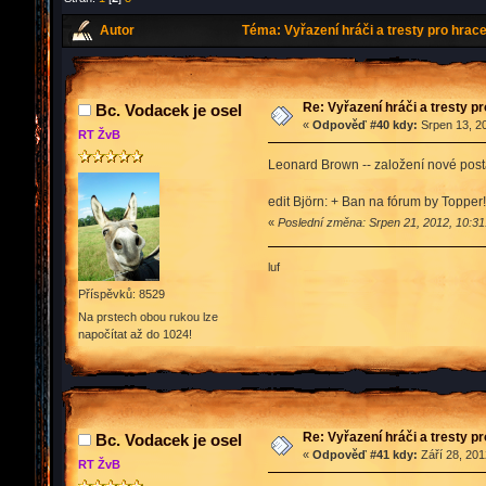
Autor
Téma: Vyřazení hráči a tresty pro hrac
Re: Vyřazení hráči a tresty p
Bc. Vodacek je osel
«
Odpověď #40 kdy:
Srpen 13, 20
RT ŽvB
Leonard Brown -- založení nové post
edit Björn: + Ban na fórum by Topper
«
Poslední změna: Srpen 21, 2012, 10:31
luf
Příspěvků: 8529
Na prstech obou rukou lze
napočítat až do 1024!
Re: Vyřazení hráči a tresty p
Bc. Vodacek je osel
«
Odpověď #41 kdy:
Září 28, 201
RT ŽvB