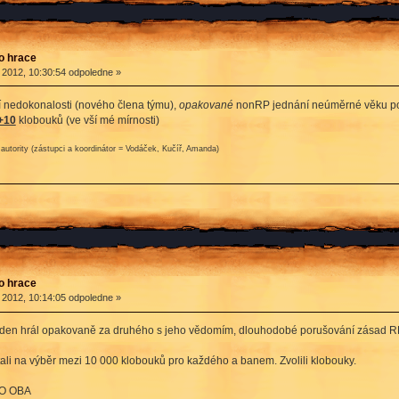
ro hrace
 2012, 10:30:54 odpoledne »
í nedokonalosti (nového člena týmu),
opakované
nonRP jednání neúměrné věku post
+10
klobouků (ve vší mé mírnosti)
autority (zástupci a koordinátor = Vodáček, Kučíř, Amanda)
ro hrace
 2012, 10:14:05 odpoledne »
eden hrál opakovaně za druhého s jeho vědomím, dlouhodobé porušování zásad RP 
li na výběr mezi 10 000 klobouků pro každého a banem. Zvolili klobouky.
PRO OBA