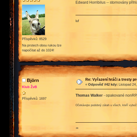
Edward Horribilus -- stornovány přihl
luf
Příspěvků: 8529
Na prstech obou rukou lze
napočítat až do 1024!
Re: Vyřazení hráči a tresty p
Björn
«
Odpověď #42 kdy:
Listopad 24,
Klub ŽvB
Thomas Walker
- opakované nonRP, 
Příspěvků: 1697
Očekávejte podobný zátah u všech, kteří vybočuj
♒