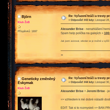
Re: Vyřazení hráči a tresty p
Björn
«
Odpověď #43 kdy:
Listopad 28,
Klub ŽvB
Alexander Brise
- nenahlášení hern
Příspěvků: 1697
Spam help políčka na galejích =
100
Jak jsem avizoval, odvolat se je možné u vyšší 
♒
Re: Vyřazení hráči a tresty p
Geneticky změněný
Eskymak
«
Odpověď #44 kdy:
Listopad 30,
Klub ŽvB
Alexander Brise
+
Jeremi Brise
- j
=> vzhledem k mé dobré náladě dosta
EDIT: Tak si to rozmysleli => BAN 