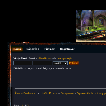
Domů
Nápověda
Přihlásit
Registrovat
Vítejte
Host
. Prosím
přihlašte se
nebo
zaregistrujte
.
Přihlašte se svým uživatelským jménem a heslem.
Život v Bradavicích
»
Hráči - Provoz
»
Betaprovoz
»
Vyřazení hráči a tresty 
Stran:
1
[
2
]
3