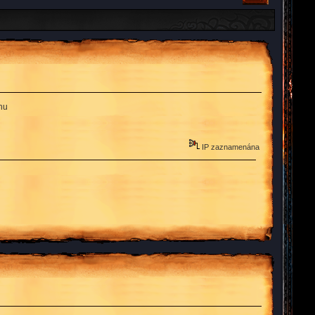
hu
IP zaznamenána