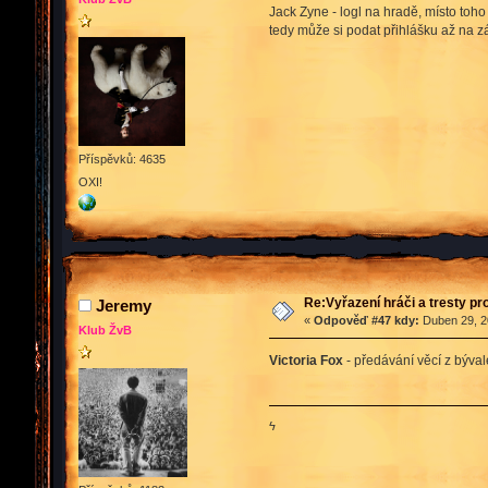
Jack Zyne - logl na hradě, místo toh
tedy může si podat přihlášku až na zá
Příspěvků: 4635
OXI!
Re:Vyřazení hráči a tresty pr
Jeremy
«
Odpověď #47 kdy:
Duben 29, 2
Klub ŽvB
Victoria Fox
- předávání věcí z býval
ϟ