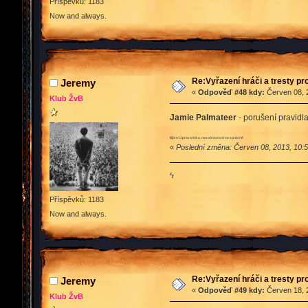
Příspěvků: 1183
Now and always.
Re:Vyřazení hráči a tresty pr
Jeremy
«
Odpověď #48 kdy:
Červen 08, 2
Klub ŽvB
Jamie Palmateer
- porušení pravidl
Björn: Úprava linku, nezobrazoval se správně
«
Poslední změna: Červen 08, 2013, 10:5
ϟ
Příspěvků: 1183
Now and always.
Re:Vyřazení hráči a tresty pr
Jeremy
«
Odpověď #49 kdy:
Červen 18, 2
Klub ŽvB