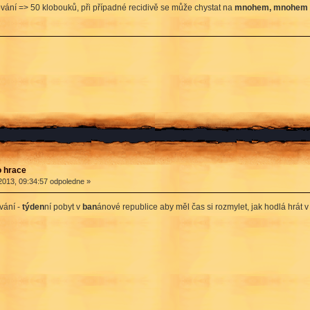
ní => 50 klobouků, při případné recidivě se může chystat na
mnohem, mnohem
o hrace
013, 09:34:57 odpoledne »
vání -
týden
ní pobyt v
ban
ánové republice aby měl čas si rozmylet, jak hodlá hrát v