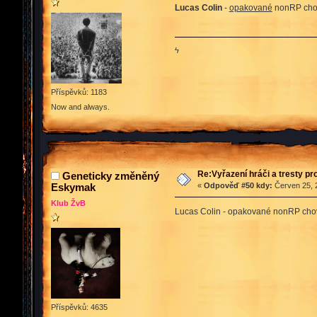
Lucas Colin
-
opakované
nonRP chová
ϟ
Příspěvků: 1183
Now and always.
Re:Vyřazení hráči a tresty pr
Geneticky změněný
Eskymak
«
Odpověď #50 kdy:
Červen 25, 2
Klub ŽvB
Lucas Colin - opakované nonRP cho
Příspěvků: 4635