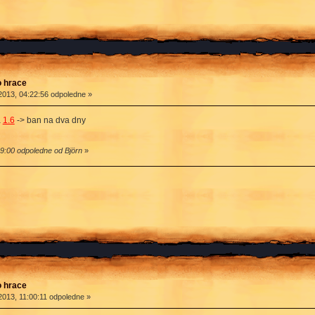
o hrace
013, 04:22:56 odpoledne »
a
1.6
-> ban na dva dny
9:00 odpoledne od Björn
»
o hrace
013, 11:00:11 odpoledne »