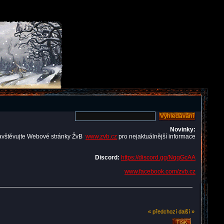
Novinky:
avštěvujte Webové stránky ŽvB
www.zvb.cz
pro nejaktuálnější informace
Discord:
https://discord.gg/NqqGcAA
www.facebook.com/zvb.cz
« předchozí
další »
TISK