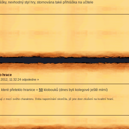
ášky, nevhodný styl hry, stornována také přihláška na učitele
ro hrace
 2012, 11:32:24 odpoledne »
které přeteklo hranice =
50
klobouků (dnes byli kolegové ještě mírní)
í z mezí svého charakteru. Doba napomínání skončila, již jste dost zkušení na kvalitní hraní.