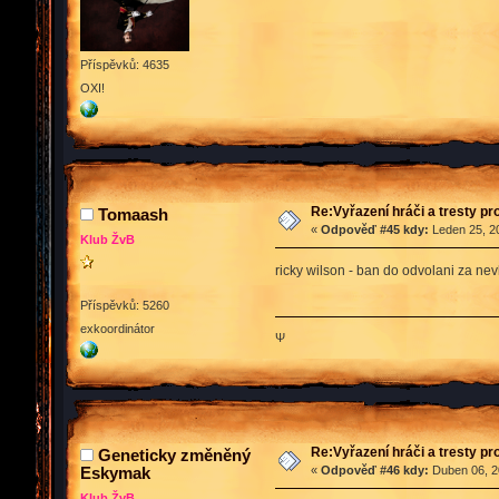
Příspěvků: 4635
OXI!
Re:Vyřazení hráči a tresty pr
Tomaash
«
Odpověď #45 kdy:
Leden 25, 20
Klub ŽvB
ricky wilson - ban do odvolani za ne
Příspěvků: 5260
exkoordinátor
Ψ
Re:Vyřazení hráči a tresty pr
Geneticky změněný
Eskymak
«
Odpověď #46 kdy:
Duben 06, 2
Klub ŽvB