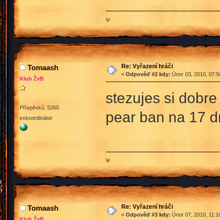
Ψ
Re: Vyřazení hráči
Tomaash
«
Odpověď #2 kdy:
Únor 03, 2010, 07:5
Klub ŽvB
stezujes si dobre
Příspěvků: 5260
pear ban na 17 d
exkoordinátor
Ψ
Re: Vyřazení hráči
Tomaash
«
Odpověď #3 kdy:
Únor 07, 2010, 11:1
Klub ŽvB