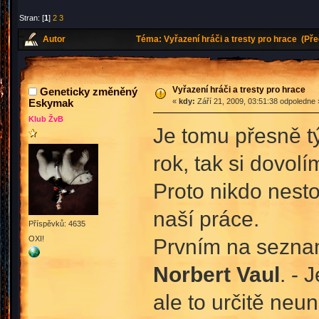
Stran: [
1
]
2
3
Autor
Téma: Vyřazení hráči a tresty pro hrace (Př
Vyřazení hráči a tresty pro hrace
Geneticky změněný
Eskymak
«
kdy:
Září 21, 2009, 03:51:38 odpoledne 
Klub ŽvB
Je tomu přesně tý
rok, tak si dovolí
Proto nikdo nesto
naší práce.
Příspěvků: 4635
OXI!
Prvním na sezna
Norbert Vaul
. - 
ale to určitě neu