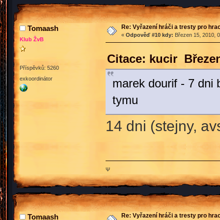
Re: Vyřazení hráči a tresty pro hra
Tomaash
«
Odpověď #10 kdy:
Březen 15, 2010, 0
Klub ŽvB
Citace: kucir Březe
Příspěvků: 5260
exkoordinátor
marek dourif - 7 dn
tymu
14 dni (stejny, a
Ψ
Re: Vyřazení hráči a tresty pro hra
Tomaash