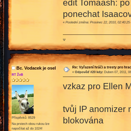
edit Tomaash: po
ponechat Isaacov
«
Poslední změna: Prosinec 22, 2010, 02:40:2
Ψ
Re: Vyřazení hráči a tresty pro hra
Bc. Vodacek je osel
«
Odpověď #20 kdy:
Duben 07, 2011, 08
RT ŽvB
vzkaz pro Ellen 
tvůj IP anomizer 
blokována
Příspěvků: 8529
Na prstech obou rukou lze
napočítat až do 1024!