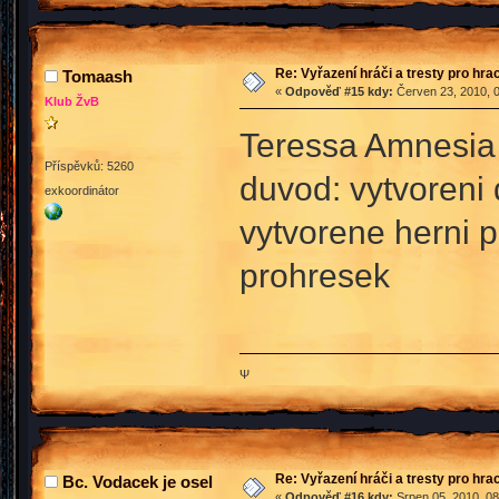
Re: Vyřazení hráči a tresty pro hra
Tomaash
«
Odpověď #15 kdy:
Červen 23, 2010, 0
Klub ŽvB
Teressa Amnesia 
Příspěvků: 5260
duvod: vytvoreni 
exkoordinátor
vytvorene herni 
prohresek
Ψ
Re: Vyřazení hráči a tresty pro hra
Bc. Vodacek je osel
«
Odpověď #16 kdy:
Srpen 05, 2010, 08