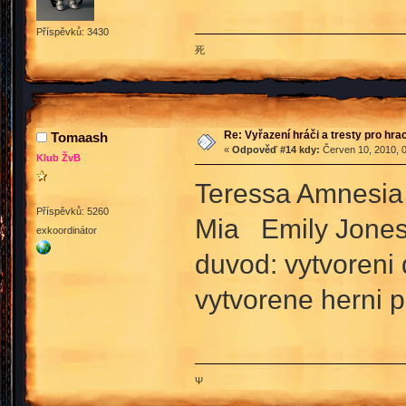
Příspěvků: 3430
死
Re: Vyřazení hráči a tresty pro hra
Tomaash
«
Odpověď #14 kdy:
Červen 10, 2010, 0
Klub ŽvB
Teressa Amnesia 
Příspěvků: 5260
Mia Emily Jone
exkoordinátor
duvod: vytvoreni 
vytvorene herni p
Ψ