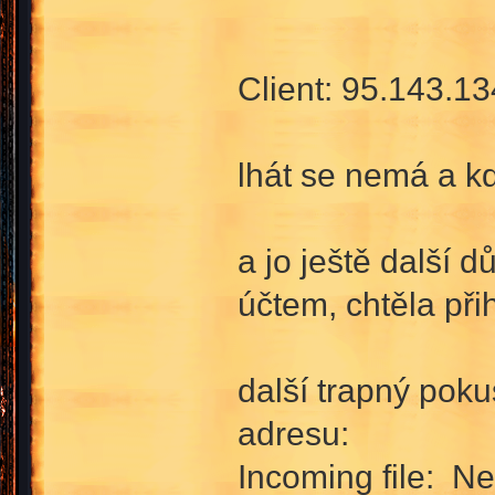
Client: 95.143.13
lhát se nemá a kd
a jo ještě další 
účtem, chtěla při
další trapný pok
adresu:
Incoming file: N