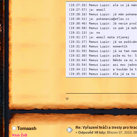
(19:27:26) Remus Lupin: ale co já mám
(19:27:57) ja: email
(19:28:16) Remus Lupin: já mám pokema
(19:30:31) ja: pokemania@atlas.cz
(19:30:46) Remus Lupin: Já nevim proč
(19:30:58) Remus Lupin: co pak já moh
(19:31:13) ja: no
(19:31:17) ja: email mate stjenej
(19:31:27) Remus Lupin: já se podívám
(19:31:30) Remus Lupin: momentík
(19:31:59) Remus Lupin: já se tam nem
(19:32:30) Remus Lupin: píše mi to: Š
(19:33:44) Remus Lupin: Někdo se mi n
(19:33:54) Remus Lupin: asi moc jedno
(19:34:11) Remus Lupin: a koukám že t
(19:35:29) Remus Lupin: Ale já za to 
(19:35:33) Remus Lupin: že mi vzal ma
(19:36:18) Remus Lupin: copka mohu za
(19:36:27) Remus Lupin: *copka=copak
(19:37:01) Remus Lupin: Moc se omlouv
(19:37:11) Remus Lupin: moje hlopost
Ψ
(19:37:17) Remus Lupin: mám moc lehký
(19:37:27) ja: chces mi rict ze se ti
(19:37:32) ja: a prihlaisl se za tebe
(19:37:40) Remus Lupin: za mě?
(19:37:50) Remus Lupin: A asi jo
Re: Vyřazení hráči a tresty pro hra
Tomaash
...
«
Odpověď #8 kdy:
Březen 07, 2010, 08
Klub ŽvB