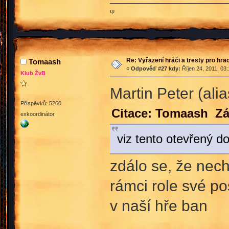
Ψ
Re: Vyřazení hráči a tresty pro hra
Tomaash
«
Odpověď #27 kdy:
Říjen 24, 2011, 03
Klub ŽvB
Martin Peter (ali
Příspěvků: 5260
Citace: Tomaash Zář
exkoordinátor
viz tento otevřený do
zdálo se, že nec
rámci role své po
v naší hře ban