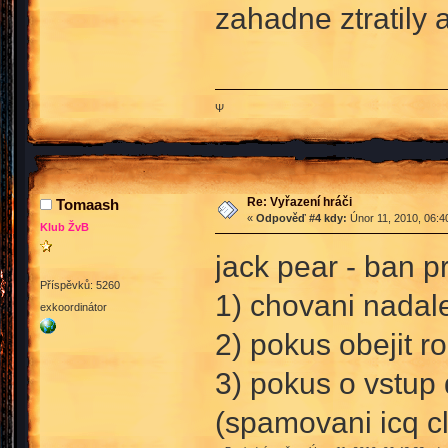
zahadne ztratily 
Ψ
Re: Vyřazení hráči
Tomaash
«
Odpověď #4 kdy:
Únor 11, 2010, 06:4
Klub ŽvB
jack pear - ban p
Příspěvků: 5260
1) chovani nadal
exkoordinátor
2) pokus obejit r
3) pokus o vstup 
(spamovani icq c