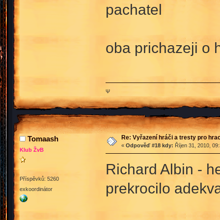
pachatel
oba prichazeji o 
Ψ
Re: Vyřazení hráči a tresty pro hra
Tomaash
«
Odpověď #18 kdy:
Říjen 31, 2010, 09
Klub ŽvB
Richard Albin - h
Příspěvků: 5260
prekrocilo adekv
exkoordinátor