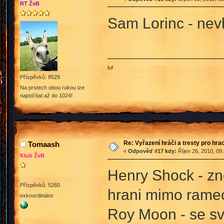
RT ŽvB
Sam Lorinc - nev
luf
Příspěvků: 8529
Na prstech obou rukou lze
napočítat až do 1024!
Re: Vyřazení hráči a tresty pro hra
Tomaash
«
Odpověď #17 kdy:
Říjen 26, 2010, 09
Klub ŽvB
Henry Shock - zn
Příspěvků: 5260
hrani mimo ramec
exkoordinátor
Roy Moon - se s