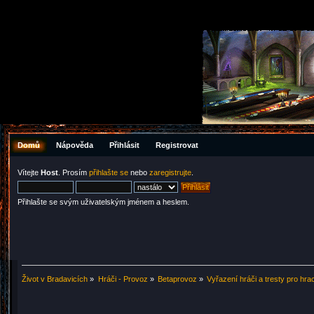
Domů
Nápověda
Přihlásit
Registrovat
Vítejte
Host
. Prosím
přihlašte se
nebo
zaregistrujte
.
Přihlašte se svým uživatelským jménem a heslem.
Život v Bradavicích
»
Hráči - Provoz
»
Betaprovoz
»
Vyřazení hráči a tresty pro hra