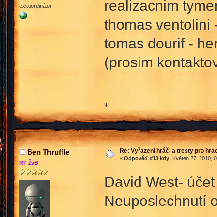
realizacnim tyme
exkoordinátor
thomas ventolini 
tomas dourif - he
(prosim kontakto
Ψ
Re: Vyřazení hráči a tresty pro hra
Ben Thruffle
«
Odpověď #13 kdy:
Květen 27, 2010, 0
RT ŽvB
David West- účet 
Neuposlechnutí 