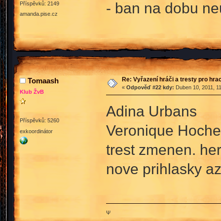
- ban na dobu neu
Příspěvků: 2149
amanda.pise.cz
Re: Vyřazení hráči a tresty pro hra
Tomaash
«
Odpověď #22 kdy:
Duben 10, 2011, 11
Klub ŽvB
Adina Urbans
Příspěvků: 5260
Veronique Hoche
exkoordinátor
trest zmenen. he
nove prihlasky az
Ψ