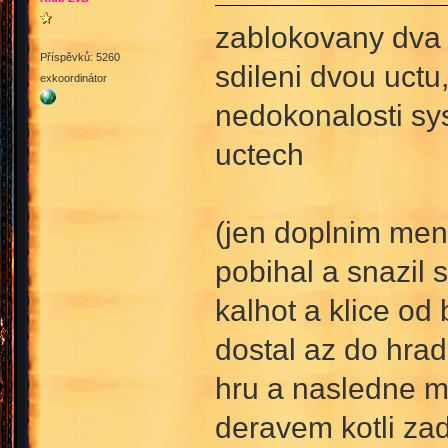
zablokovany dva 
Příspěvků: 5260
sdileni dvou uct
exkoordinátor
nedokonalosti sy
uctech
(jen doplnim mensi
pobihal a snazil 
kalhot a klice od
dostal az do hrad
hru a nasledne mu
deravem kotli za