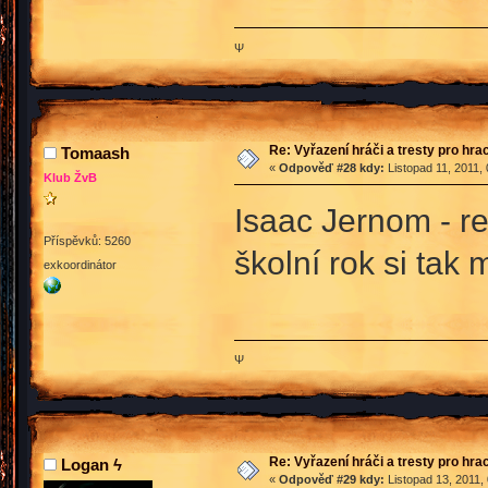
Ψ
Re: Vyřazení hráči a tresty pro hra
Tomaash
«
Odpověď #28 kdy:
Listopad 11, 2011,
Klub ŽvB
Isaac Jernom - re
Příspěvků: 5260
školní rok si tak
exkoordinátor
Ψ
Re: Vyřazení hráči a tresty pro hra
Logan ϟ
«
Odpověď #29 kdy:
Listopad 13, 2011,