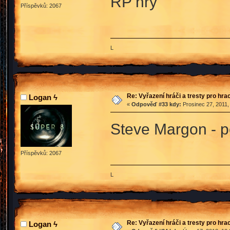
RP hry
Příspěvků: 2067
L
Re: Vyřazení hráči a tresty pro hra
Logan ϟ
«
Odpověď #33 kdy:
Prosinec 27, 2011,
Steve Margon - p
Příspěvků: 2067
L
Re: Vyřazení hráči a tresty pro hra
Logan ϟ