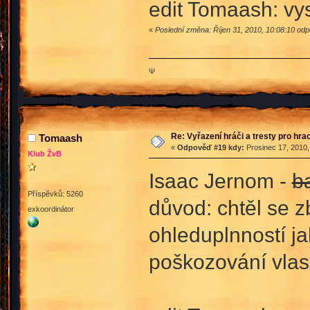
edit Tomaash: vys
«
Poslední změna: Říjen 31, 2010, 10:08:10 od
Ψ
Re: Vyřazení hráči a tresty pro hra
Tomaash
«
Odpověď #19 kdy:
Prosinec 17, 2010,
Klub ŽvB
Isaac Jernom -
ba
Příspěvků: 5260
důvod: chtěl se z
exkoordinátor
ohleduplnností ja
poškozování vlast