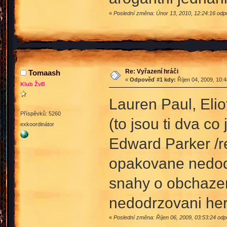
«
Poslední změna: Únor 13, 2010, 12:24:16 odp
Re: Vyřazení hráči
Tomaash
«
Odpověď #1 kdy:
Říjen 04, 2009, 10:
Klub ŽvB
Lauren Paul, Elio
Příspěvků: 5260
(to jsou ti dva co
exkoordinátor
Edward Parker /r
opakovane nedod
snahy o obchaze
nedodrzovani her
«
Poslední změna: Říjen 06, 2009, 03:53:24 odp