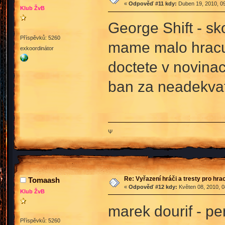
«
Odpověď #11 kdy:
Duben 19, 2010, 09
Klub ŽvB
George Shift - s
Příspěvků: 5260
mame malo hracu a
exkoordinátor
doctete v novinac
ban za neadekvat
Ψ
Re: Vyřazení hráči a tresty pro hra
Tomaash
«
Odpověď #12 kdy:
Květen 08, 2010, 0
Klub ŽvB
marek dourif - p
Příspěvků: 5260