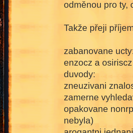
odměnou pro ty, c
Takže přeji příj
zabanovane ucty
enzocz a osiriscz
duvody:
zneuzivani znalo
zamerne vyhledav
opakovane nonrp 
nebyla)
arogantni jednan