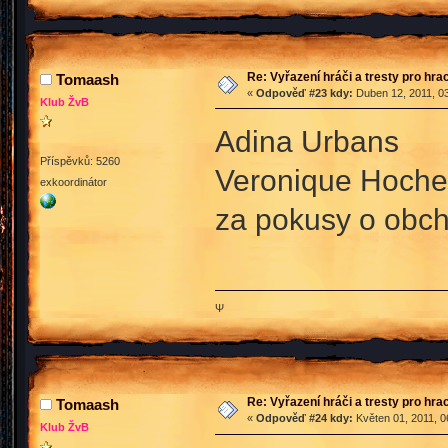
Re: Vyřazení hráči a tresty pro hra
Tomaash
«
Odpověď #23 kdy:
Duben 12, 2011, 03
Klub ŽvB
Adina Urbans
Příspěvků: 5260
Veronique Hoche
exkoordinátor
za pokusy o obch
Ψ
Re: Vyřazení hráči a tresty pro hra
Tomaash
«
Odpověď #24 kdy:
Květen 01, 2011, 0
Klub ŽvB