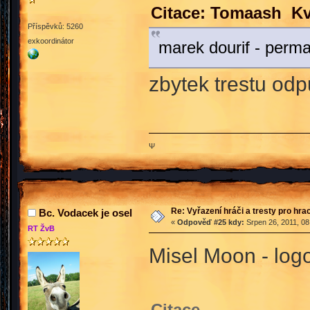
Citace: Tomaash Kv
Příspěvků: 5260
exkoordinátor
marek dourif - perm
zbytek trestu odp
Ψ
Re: Vyřazení hráči a tresty pro hra
Bc. Vodacek je osel
«
Odpověď #25 kdy:
Srpen 26, 2011, 08
RT ŽvB
Misel Moon - log
Citace