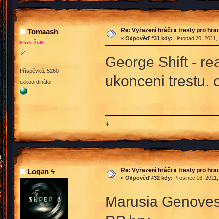
Re: Vyřazení hráči a tresty pro hra
Tomaash
«
Odpověď #31 kdy:
Listopad 20, 2011,
Klub ŽvB
George Shift - re
Příspěvků: 5260
ukonceni trestu. 
exkoordinátor
Ψ
Re: Vyřazení hráči a tresty pro hra
Logan ϟ
«
Odpověď #32 kdy:
Prosinec 16, 2011,
Marusia Genovese