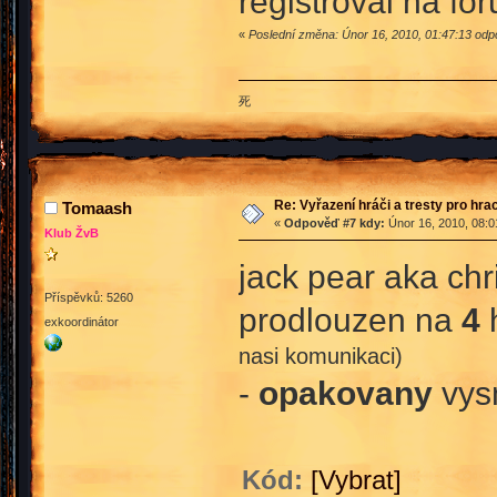
registroval na for
«
Poslední změna: Únor 16, 2010, 01:47:13 odpo
死
Re: Vyřazení hráči a tresty pro hra
Tomaash
«
Odpověď #7 kdy:
Únor 16, 2010, 08:0
Klub ŽvB
jack pear aka ch
Příspěvků: 5260
prodlouzen na
4
h
exkoordinátor
nasi komunikaci)
-
opakovany
vysm
Kód:
[Vybrat]