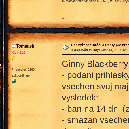
«
Poslední změna: Únor 11, 2010, 06:43:33 odpo
Ψ
Re: Vyřazení hráči a tresty pro hra
Tomaash
«
Odpověď #5 kdy:
Únor 13, 2010, 12:2
Klub ŽvB
Ginny Blackberry
Příspěvků: 5260
- podani prihlas
exkoordinátor
vsechen svuj maj
vysledek:
- ban na 14 dni (
- smazan vsechen