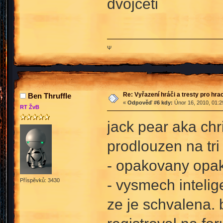
dvojceti
Ψ
Re: Vyřazení hráči a tresty pro hra
Ben Thruffle
«
Odpověď #6 kdy:
Únor 16, 2010, 01:2
RT ŽvB
jack pear aka ch
prodlouzen na tri
- opakovany opa
- vysmech intelig
Příspěvků: 3430
ze je schvalena. 