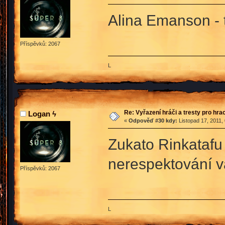
Alina Emanson - 
Příspěvků: 2067
L
Re: Vyřazení hráči a tresty pro hra
Logan ϟ
«
Odpověď #30 kdy:
Listopad 17, 2011,
Zukato Rinkatafu 
nerespektování va
Příspěvků: 2067
L