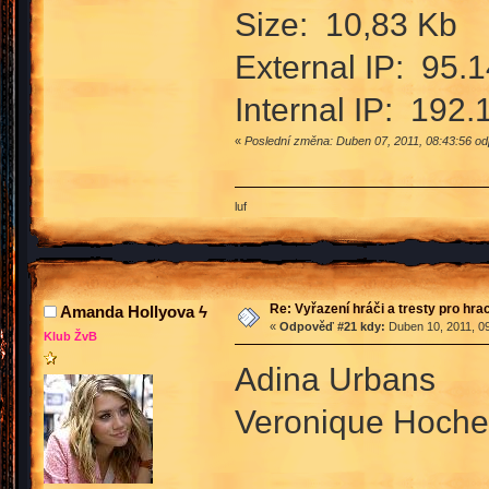
Size: 10,83 Kb
External IP: 95.
Internal IP: 192.
«
Poslední změna: Duben 07, 2011, 08:43:56 o
luf
Re: Vyřazení hráči a tresty pro hra
Amanda Hollyova ϟ
«
Odpověď #21 kdy:
Duben 10, 2011, 09
Klub ŽvB
Adina Urbans
Veronique Hoche