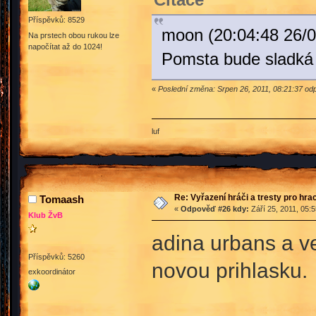
Příspěvků: 8529
moon (20:04:48 26/0
Na prstech obou rukou lze
napočítat až do 1024!
Pomsta bude sladká z
«
Poslední změna: Srpen 26, 2011, 08:21:37 o
luf
Re: Vyřazení hráči a tresty pro hra
Tomaash
«
Odpověď #26 kdy:
Září 25, 2011, 05:
Klub ŽvB
adina urbans a v
Příspěvků: 5260
novou prihlasku.
exkoordinátor