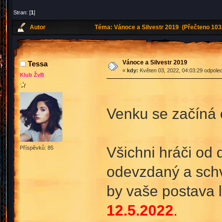
Stran: [
1
]
Autor
Téma: Vánoce a Silvestr 2019 (Přečteno 103
Vánoce a Silvestr 2019
Tessa
«
kdy:
Květen 03, 2022, 04:03:29 odpole
Klub ŽvB
Venku se začíná 
Všichni hráči od 
Příspěvků: 85
odevzdaný a schvá
by vaše postava 
12.5.2022
.