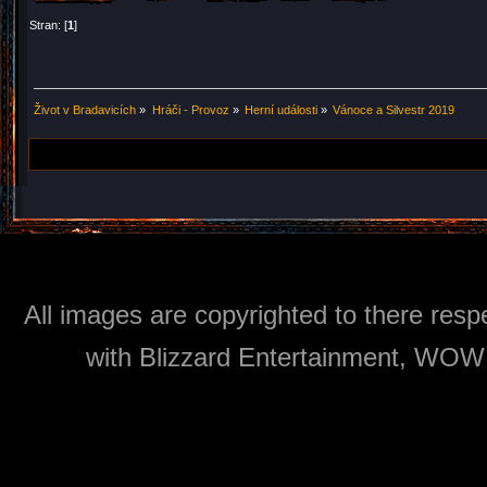
Stran: [
1
]
Život v Bradavicích
»
Hráči - Provoz
»
Herní události
»
Vánoce a Silvestr 2019
All images are copyrighted to there respe
with Blizzard Entertainment, WOW: 