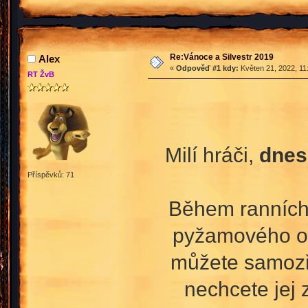
Re:Vánoce a Silvestr 2019
Аlex
«
Odpověď #1 kdy:
Květen 21, 2022, 11
RT ŽvB
Milí hráči,
dnes
Příspěvků: 71
Během ranních 
pyžamového obl
můžete samozře
nechcete jej