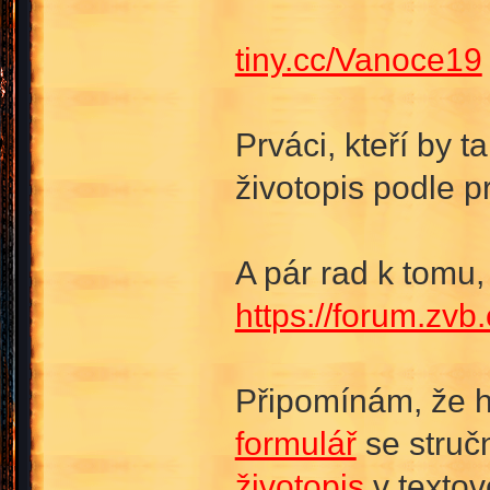
tiny.cc/Vanoce19
Prváci, kteří by t
životopis podle p
A pár rad k tomu,
https://forum.zv
Připomínám, že h
formulář
se stručn
životopis
v texto