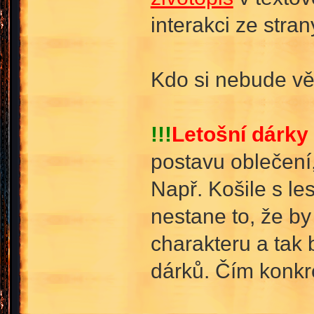
interakci ze str
Kdo si nebude vě
!!!
Letošní dárky 
postavu oblečení,
Např. Košile s l
nestane to, že by
charakteru a tak 
dárků. Čím konkré