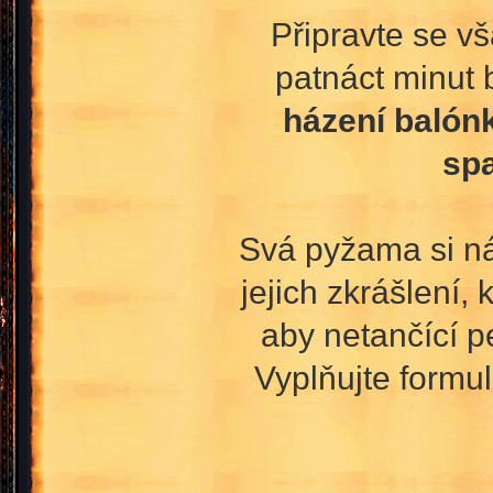
Připravte se v
patnáct minut 
házení balónk
sp
Svá pyžama si ná
jejich zkrášlení,
aby netančící p
Vyplňujte formu