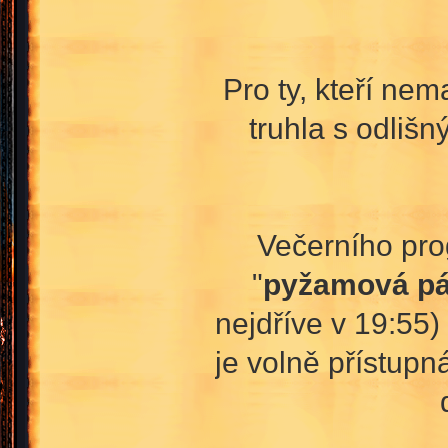
Pro ty, kteří ne
truhla s odliš
Večerního pro
"
pyžamová pá
nejdříve v 19:55)
je volně přístup