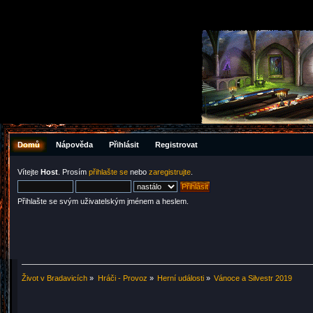
Domů
Nápověda
Přihlásit
Registrovat
Vítejte
Host
. Prosím
přihlašte se
nebo
zaregistrujte
.
Přihlašte se svým uživatelským jménem a heslem.
Život v Bradavicích
»
Hráči - Provoz
»
Herní události
»
Vánoce a Silvestr 2019