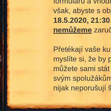
formulářů a vhodi
však, abyste s ob
18.5.2020, 21:30
nemůžeme
zaruč
Přetékají vaše ku
myslíte si, že by
můžete sami stát 
svým spolužákům.
nijak neporušují š