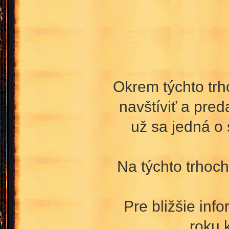
Okrem týchto trh
navštíviť a pre
už sa jedná o
Na týchto trhoch
Pre bližšie inf
roku 