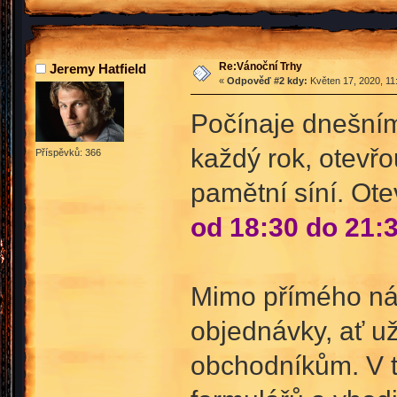
Re:Vánoční Trhy
Jeremy Hatfield
«
Odpověď #2 kdy:
Květen 17, 2020, 11
Počínaje dnešním
každý rok, otevřo
Příspěvků: 366
pamětní síní. Ote
od 18:30 do 21:
Mimo přímého nák
objednávky, ať u
obchodníkům. V t