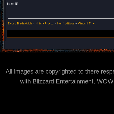
Stran: [
1
]
Život v Bradavicích
»
Hráči - Provoz
»
Herní události
»
Vánoční Trhy
All images are copyrighted to there respe
with Blizzard Entertainment, WOW: 