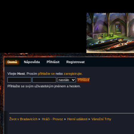
Domů
Nápověda
Přihlásit
Registrovat
Vítejte
Host
. Prosím
přihlašte se
nebo
zaregistrujte
.
Přihlašte se svým uživatelským jménem a heslem.
Život v Bradavicích
»
Hráči - Provoz
»
Herní události
»
Vánoční Trhy