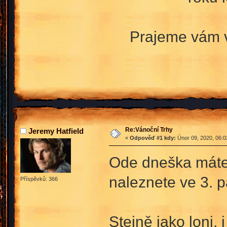
Prajeme vám v
Re:Vánoční Trhy
Jeremy Hatfield
«
Odpověď #1 kdy:
Únor 09, 2020, 06:0
Ode dneška máte m
naleznete ve 3. p
Příspěvků: 366
Stejně jako loni, i