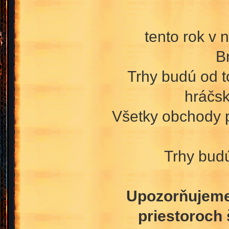
tento rok v 
B
Trhy budú od 
hráčsk
Všetky obchody p
Trhy bud
Upozorňujeme,
priestoroch 