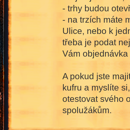
- trhy budou ote
- na trzích máte
Ulice, nebo k jed
třeba je podat ne
Vám objednávka 
A pokud jste maji
kufru a myslíte s
otestovat svého 
spolužákům.