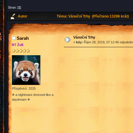
Stran: [
1
]
Autor
Téma: Vánoční Trhy (Přečteno 13296 krát)
Vánoční Trhy
Sarah
«
kdy:
Říjen 28, 2019, 07:12:46 odpoledn
RT ŽvB
Příspěvků: 3225
❄ a nightmare dressed like a
daydream ❄