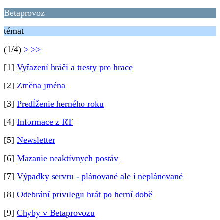
Betaprovoz
témat
(1/4)
>
>>
[1]
Vyřazení hráči a tresty pro hrace
[2]
Změna jména
[3]
Predĺženie herného roku
[4]
Informace z RT
[5]
Newsletter
[6]
Mazanie neaktívnych postáv
[7]
Výpadky servru - plánované ale i neplánované
[8]
Odebrání privilegii hrát po herní době
[9]
Chyby v Betaprovozu