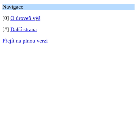
Navigace
[0]
O úroveň výš
[#]
Další strana
Přejít na plnou verzi