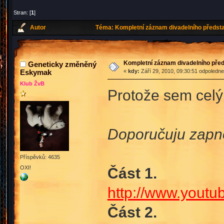
Stran: [
1
]
Autor
Téma: Kompletní záznam divadelního předsta
Kompletní záznam divadelního pře
Geneticky změněný
Eskymak
«
kdy:
Září 29, 2010, 09:30:51 odpoledne
Klub ŽvB
Protože sem celý 
Doporučuju zapno
Příspěvků: 4635
OXI!
Část 1.
http://www.you
Část 2.