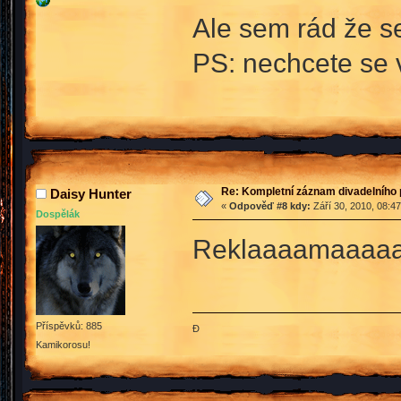
Ale sem rád že se
PS: nechcete se 
Re: Kompletní záznam divadelního 
Daisy Hunter
«
Odpověď #8 kdy:
Září 30, 2010, 08:4
Dospělák
Reklaaaamaaaaa
Příspěvků: 885
Đ
Kamikorosu!