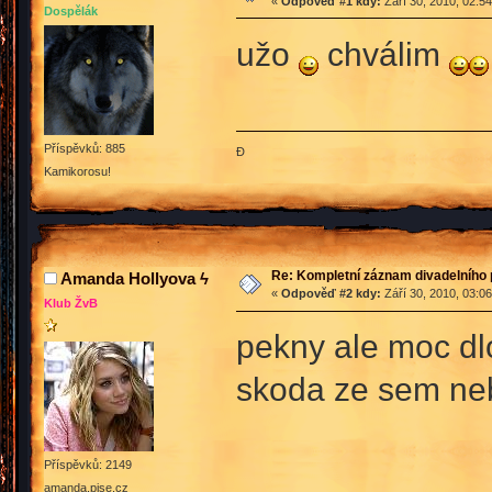
«
Odpověď #1 kdy:
Září 30, 2010, 02:5
Dospělák
užo
chválim
Příspěvků: 885
Đ
Kamikorosu!
Re: Kompletní záznam divadelního 
Amanda Hollyova ϟ
«
Odpověď #2 kdy:
Září 30, 2010, 03:0
Klub ŽvB
pekny ale moc dlo
skoda ze sem neb
Příspěvků: 2149
amanda.pise.cz