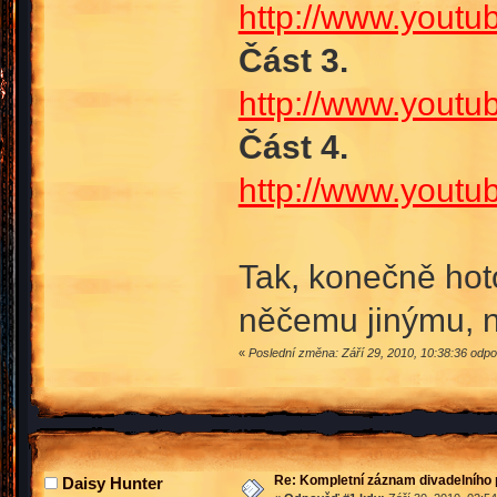
http://www.yout
Část 3.
http://www.yout
Část 4.
http://www.yout
Tak, konečně hot
něčemu jinýmu, n
«
Poslední změna: Září 29, 2010, 10:38:36 od
Re: Kompletní záznam divadelního 
Daisy Hunter