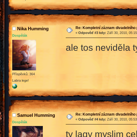
Re: Kompletní záznam divadelního 
Nika Humming
«
Odpověď #3 kdy:
Září 30, 2010, 05:1
Dospělák
ale tos neviděla t
Příspěvků: 364
Labra lege!
Re: Kompletní záznam divadelního 
Samuel Humming
«
Odpověď #4 kdy:
Září 30, 2010, 05:5
Dospělák
ty lagy myslim c