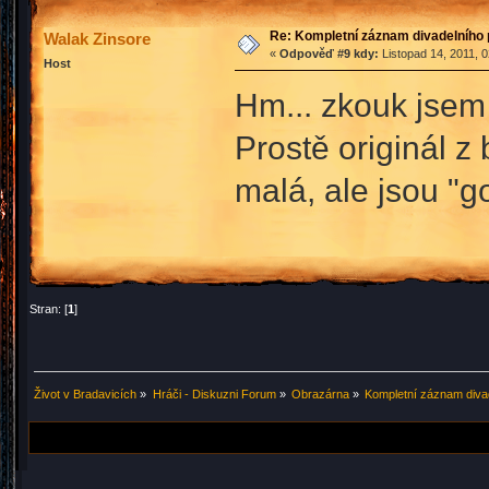
Re: Kompletní záznam divadelního 
Walak Zinsore
«
Odpověď #9 kdy:
Listopad 14, 2011, 
Host
Hm... zkouk jsem 
Prostě originál 
malá, ale jsou "
Stran: [
1
]
Život v Bradavicích
»
Hráči - Diskuzni Forum
»
Obrazárna
»
Kompletní záznam diva