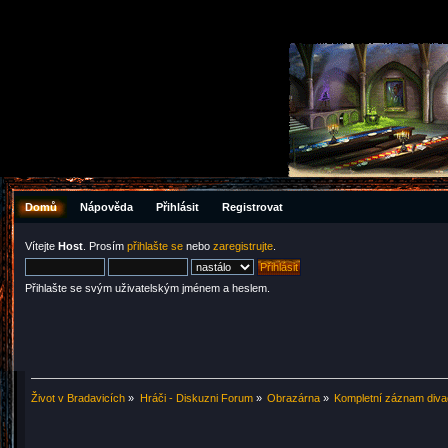
Domů
Nápověda
Přihlásit
Registrovat
Vítejte
Host
. Prosím
přihlašte se
nebo
zaregistrujte
.
Přihlašte se svým uživatelským jménem a heslem.
Život v Bradavicích
»
Hráči - Diskuzni Forum
»
Obrazárna
»
Kompletní záznam diva