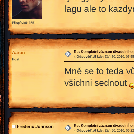
lagu ale to kazd
Příspěvků: 1551
Re: Kompletní záznam divadelního 
Aaron
«
Odpověď #5 kdy:
Září 30, 2010, 05:5
Host
Mně se to teda vů
všichni sednout
Re: Kompletní záznam divadelního 
Frederic Johnson
«
Odpověď #6 kdy:
Září 30, 2010, 06:2