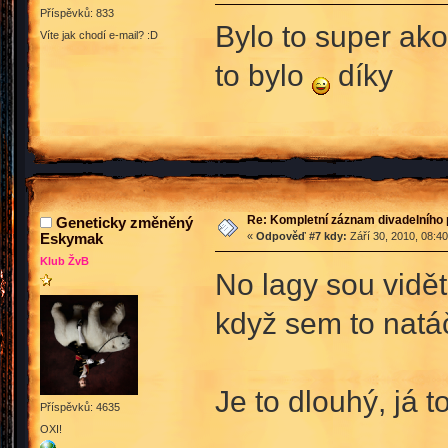
Příspěvků: 833
Bylo to super ak
Víte jak chodí e-mail? :D
to bylo
díky
Re: Kompletní záznam divadelního 
Geneticky změněný
Eskymak
«
Odpověď #7 kdy:
Září 30, 2010, 08:4
Klub ŽvB
No lagy sou vidět
když sem to natá
Je to dlouhý, já t
Příspěvků: 4635
OXI!