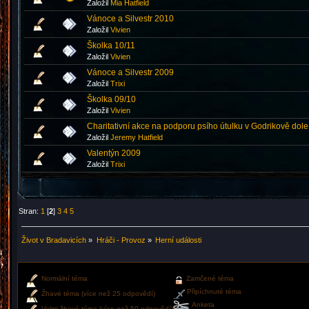
Založil
Mia Hatfield
Vánoce a Silvestr 2010
Založil
Vivien
Školka 10/11
Založil
Vivien
Vánoce a Silvestr 2009
Založil
Trixi
Školka 09/10
Založil
Vivien
Charitativní akce na podporu psího útulku v Godrikově dole
Založil
Jeremy Hatfield
Valentýn 2009
Založil
Trixi
Stran:
1
[
2
]
3
4
5
Život v Bradavicích
»
Hráči - Provoz
»
Herní události
Normální téma
Zamčené téma
Připíchnuté téma
Žhavé téma (více než 25 odpovědí)
Anketa
Velmi žhavé téma (více než 50 odpovědí)