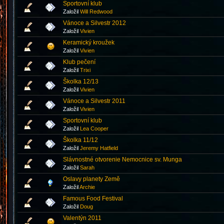
Sportovní klub
Založil
Will Redwood
Vánoce a Silvestr 2012
Založil
Vivien
Keramický kroužek
Založil
Vivien
Klub pečení
Založil
Trixi
Školka 12/13
Založil
Vivien
Vánoce a Silvestr 2011
Založil
Vivien
Sportovní klub
Založil
Lea Cooper
Školka 11/12
Založil
Jeremy Hatfield
Slávnostné otvorenie Nemocnice sv. Munga
Založil
Sarah
Oslavy planety Země
Založil
Archie
Famous Food Festival
Založil
Doug
Valentýn 2011