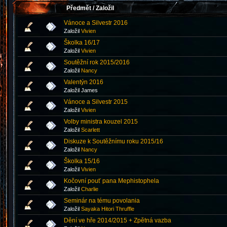
Předmět
/
Založil
Vánoce a Silvestr 2016
Založil
Vivien
Školka 16/17
Založil
Vivien
Soutěžní rok 2015/2016
Založil
Nancy
Valentýn 2016
Založil James
Vánoce a Silvestr 2015
Založil
Vivien
Volby ministra kouzel 2015
Založil
Scarlett
Diskuze k Soutěžnímu roku 2015/16
Založil
Nancy
Školka 15/16
Založil
Vivien
Kočovní pouť pana Mephistophela
Založil
Charlie
Seminár na tému povolania
Založil
Sayaka Hitori Thruffle
Dění ve hře 2014/2015 + Zpětná vazba