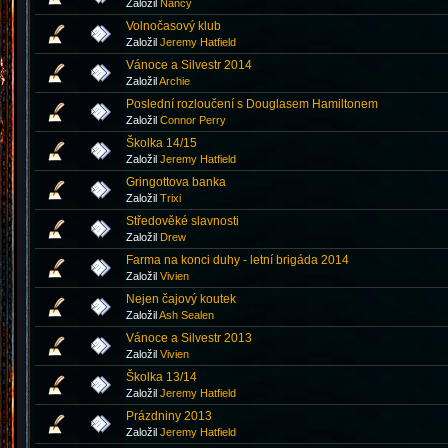
Založil
Nancy
Volnočasový klub
Založil
Jeremy Hatfield
Vánoce a Silvestr 2014
Založil
Archie
Poslední rozloučení s Douglasem Hamiltonem
Založil
Connor Perry
Školka 14/15
Založil
Jeremy Hatfield
Gringottova banka
Založil
Trixi
Středověké slavnosti
Založil
Drew
Farma na konci duhy - letní brigáda 2014
Založil
Vivien
Nejen čajový koutek
Založil
Ash Sealen
Vánoce a Silvestr 2013
Založil
Vivien
Školka 13/14
Založil
Jeremy Hatfield
Prázdniny 2013
Založil
Jeremy Hatfield