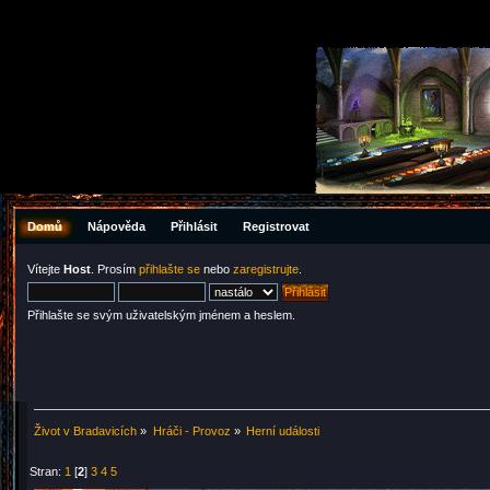
Domů
Nápověda
Přihlásit
Registrovat
Vítejte
Host
. Prosím
přihlašte se
nebo
zaregistrujte
.
Přihlašte se svým uživatelským jménem a heslem.
Život v Bradavicích
»
Hráči - Provoz
»
Herní události
Stran:
1
[
2
]
3
4
5