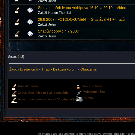
Založil Jelen
Smrt a pohřeb Ivana Arkhipova 16.10. a 20.10. - Video
Založil Narion Themiall
29.9.2007 - FOTODOKUMENT - Sraz ŽvB RT + hráčů
Založil Jelen
Snapův dobrý čin 7/2007
Založil Jelen
Stran:
1
[
2
]
Život v Bradavicích
»
Hráči - Diskuzni Forum
»
Obrazárna
Normální téma
Zamčené téma
Připíchnuté téma
Žhavé téma (více než 25 odpovědí)
Anketa
Velmi žhavé téma (více než 50 odpovědí)
All images are copyrighted to there respective owners, this site nor t