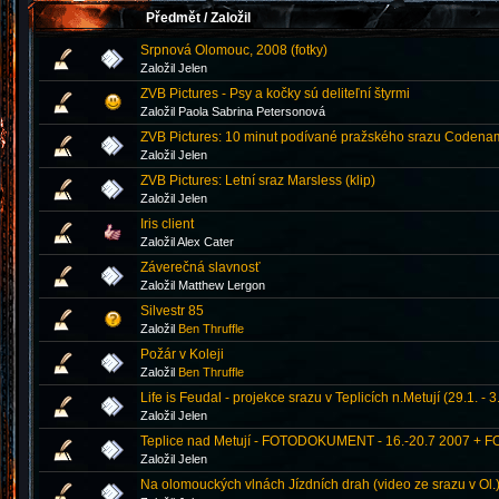
Předmět
/
Založil
Srpnová Olomouc, 2008 (fotky)
Založil Jelen
ZVB Pictures - Psy a kočky sú deliteľní štyrmi
Založil Paola Sabrina Petersonová
ZVB Pictures: 10 minut podívané pražského srazu Codenam
Založil Jelen
ZVB Pictures: Letní sraz Marsless (klip)
Založil Jelen
Iris client
Založil Alex Cater
Záverečná slavnosť
Založil Matthew Lergon
Silvestr 85
Založil
Ben Thruffle
Požár v Koleji
Založil
Ben Thruffle
Life is Feudal - projekce srazu v Teplicích n.Metují (29.1. - 
Založil Jelen
Teplice nad Metují - FOTODOKUMENT - 16.-20.7 2007 + 
Založil Jelen
Na olomouckých vlnách Jízdních drah (video ze srazu v Ol.