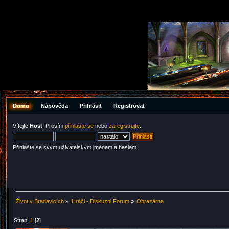
Domů
Nápověda
Přihlásit
Registrovat
Vítejte
Host
. Prosím
přihlašte se
nebo
zaregistrujte
.
Přihlašte se svým uživatelským jménem a heslem.
Život v Bradavicích
»
Hráči - Diskuzni Forum
»
Obrazárna
Stran:
1
[
2
]