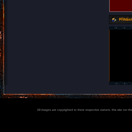
Přihlási
All images are copyrighted to there respective owners, this site nor t