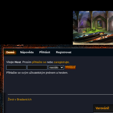
Domů
Nápověda
Přihlásit
Registrovat
Vítejte
Host
. Prosím
přihlašte se
nebo
zaregistrujte
.
Přihlašte se svým uživatelským jménem a heslem.
Život v Bradavicích
Varování!