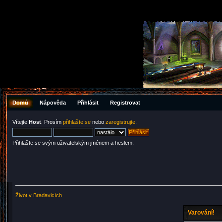
Domů
Nápověda
Přihlásit
Registrovat
Vítejte
Host
. Prosím
přihlašte se
nebo
zaregistrujte
.
Přihlašte se svým uživatelským jménem a heslem.
Život v Bradavicích
Varování!