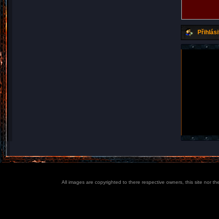
Přihlási
All images are copyrighted to there respective owners, this site nor t