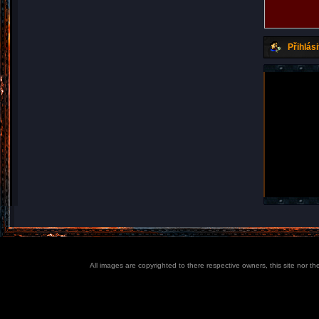
Přihlási
All images are copyrighted to there respective owners, this site nor t