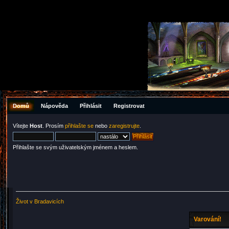
Domů
Nápověda
Přihlásit
Registrovat
Vítejte
Host
. Prosím
přihlašte se
nebo
zaregistrujte
.
Přihlašte se svým uživatelským jménem a heslem.
Život v Bradavicích
Varování!